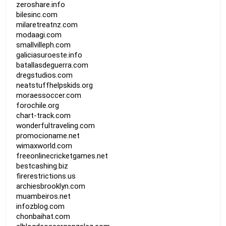
zeroshare.info
bilesinc.com
milaretreatnz.com
modaagi.com
smallvilleph.com
galiciasuroeste.info
batallasdeguerra.com
dregstudios.com
neatstuffhelpskids.org
moraessoccer.com
forochile.org
chart-track.com
wonderfultraveling.com
promocioname.net
wimaxworld.com
freeonlinecricketgames.net
bestcashing.biz
firerestrictions.us
archiesbrooklyn.com
muambeiros.net
infozblog.com
chonbaihat.com