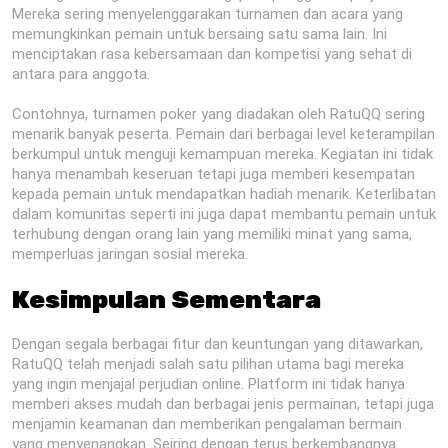
Mereka sering menyelenggarakan turnamen dan acara yang
memungkinkan pemain untuk bersaing satu sama lain. Ini
menciptakan rasa kebersamaan dan kompetisi yang sehat di
antara para anggota.
Contohnya, turnamen poker yang diadakan oleh RatuQQ sering
menarik banyak peserta. Pemain dari berbagai level keterampilan
berkumpul untuk menguji kemampuan mereka. Kegiatan ini tidak
hanya menambah keseruan tetapi juga memberi kesempatan
kepada pemain untuk mendapatkan hadiah menarik. Keterlibatan
dalam komunitas seperti ini juga dapat membantu pemain untuk
terhubung dengan orang lain yang memiliki minat yang sama,
memperluas jaringan sosial mereka.
Kesimpulan Sementara
Dengan segala berbagai fitur dan keuntungan yang ditawarkan,
RatuQQ telah menjadi salah satu pilihan utama bagi mereka
yang ingin menjajal perjudian online. Platform ini tidak hanya
memberi akses mudah dan berbagai jenis permainan, tetapi juga
menjamin keamanan dan memberikan pengalaman bermain
yang menyenangkan. Seiring dengan terus berkembangnya