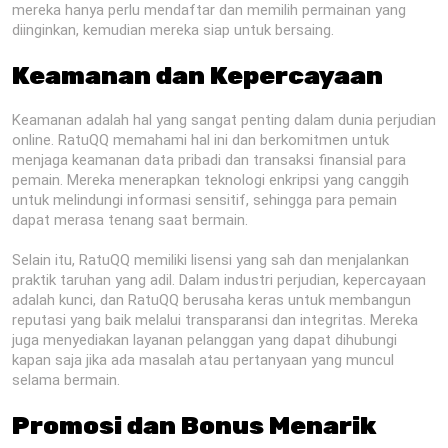
mereka hanya perlu mendaftar dan memilih permainan yang
diinginkan, kemudian mereka siap untuk bersaing.
Keamanan dan Kepercayaan
Keamanan adalah hal yang sangat penting dalam dunia perjudian
online. RatuQQ memahami hal ini dan berkomitmen untuk
menjaga keamanan data pribadi dan transaksi finansial para
pemain. Mereka menerapkan teknologi enkripsi yang canggih
untuk melindungi informasi sensitif, sehingga para pemain
dapat merasa tenang saat bermain.
Selain itu, RatuQQ memiliki lisensi yang sah dan menjalankan
praktik taruhan yang adil. Dalam industri perjudian, kepercayaan
adalah kunci, dan RatuQQ berusaha keras untuk membangun
reputasi yang baik melalui transparansi dan integritas. Mereka
juga menyediakan layanan pelanggan yang dapat dihubungi
kapan saja jika ada masalah atau pertanyaan yang muncul
selama bermain.
Promosi dan Bonus Menarik