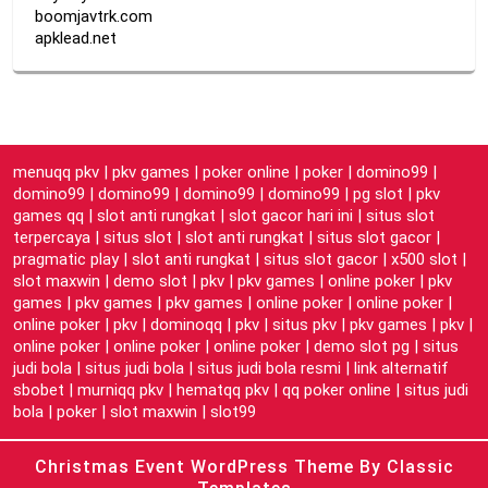
boomjavtrk.com
apklead.net
menuqq pkv
|
pkv games
|
poker online
|
poker
|
domino99
|
domino99
|
domino99
|
domino99
|
domino99
|
pg slot
|
pkv
games qq
|
slot anti rungkat
|
slot gacor hari ini
|
situs slot
terpercaya
|
situs slot
|
slot anti rungkat
|
situs slot gacor
|
pragmatic play
|
slot anti rungkat
|
situs slot gacor
|
x500 slot
|
slot maxwin
|
demo slot
|
pkv
|
pkv games
|
online poker
|
pkv
games
|
pkv games
|
pkv games
|
online poker
|
online poker
|
online poker
|
pkv
|
dominoqq
|
pkv
|
situs pkv
|
pkv games
|
pkv
|
online poker
|
online poker
|
online poker
|
demo slot pg
|
situs
judi bola
|
situs judi bola
|
situs judi bola resmi
|
link alternatif
sbobet
|
murniqq pkv
|
hematqq pkv
|
qq poker online
|
situs judi
bola
|
poker
|
slot maxwin
|
slot99
Christmas Event WordPress Theme
By Classic