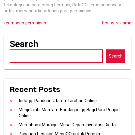
teknologi dan cara orang bermain, RatuQQ terus berinovasi
untuk memenuhi kebutuhan para pemainnya.
Post
keamanan permainan
bonus reklame
navigation
Search
Search
Recent Posts
Indoqq: Panduan Utama Taruhan Online
Menjelajahi Manfaat Bandarjudiqq Bagi Para Penjudi
Online
Memahami Murniqq: Masa Depan Investasi Digital
Panduan Lengkap MenuQQ untuk Pemula