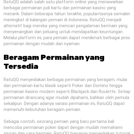
RatuQQ adalah salah satu platform online yang menawarkan
berbagai permainan judi kartu dan permainan kasino yang
menarik. Dalam beberapa tahun terakhir, popularitasnya semakin
meningkat di kalangan pemain di Indonesia. RatuQQ menjadi
alternatif bagi mereka yang mencari pengalaman bermain yang
menyenangkan dan peluang untuk mendapatkan keuntungan.
Melalui platform ini, para pemain dapat menikmati berbagai jenis
permainan dengan mudah dan nyaman.
Beragam Permainan yang
Tersedia
RatuQQ menyediakan berbagai permainan yang beragam, mulai
dari permainan kartu klasik seperti Poker dan Domino hingga
permainan kasino modern seperti Blackjack dan Roulette. Setiap
permainan dirancang agar mudah dipahami, bahkan oleh pemula
sekalipun. Dengan adanya variasi permainan ini, RatuQQ dapat
memenuhi kebutuhan beragam pemain.
Sebagai contoh, seorang pemain yang baru pertama kali
mencoba permainan poker dapat dengan mudah memahami
aturan dan cara bermain. RatuQQ biasanya menyediakan tutorial