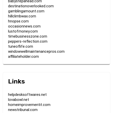
babystepahead.com
destinationoverlooked.com
gamblingamount.com
hillclimbwax.com
hnopse.com
occasionnews.com
lustofmoney.com
timebusinesszone.com
peppers-reflection.com
tuneoflife.com
windowwellmaintenancepros.com
affiliateholder.com
Links
helpdesksoftwares.net
lovabowl.net
homeimprovementit.com
newstribunal.com