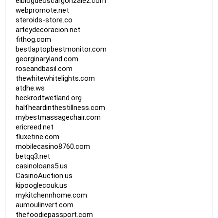
elblogdeoscargonzalez.com
webpromote.net
steroids-store.co
arteydecoracion.net
fithog.com
bestlaptopbestmonitor.com
georginaryland.com
roseandbasil.com
thewhitewhitelights.com
atdhe.ws
heckrodtwetland.org
halfheardinthestillness.com
mybestmassagechair.com
ericreed.net
fluxetine.com
mobilecasino8760.com
betqq3.net
casinoloans5.us
CasinoAuction.us
kipooglecouk.us
mykitchennhome.com
aumoulinvert.com
thefoodiepassport.com