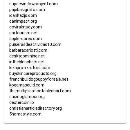
superwindowproject.com
papibakigrafo.com
icanhazjs.com
canimpact.org
goviralstudy.com
cartourism.net
apple-cores.com
pulserasdeactividad10.com
barbaracarlotti.com
desktopmining.net
inthebleachers.net
lexapro-rx-store.com
buyskincareproducts.org
frenchbulldogpuppyforsale.net
kogamasquid.com
themultiplicationtablechart.com
casinoglamour.org
dextercoin.io
christianarticledirectory.org
5homestyle.com