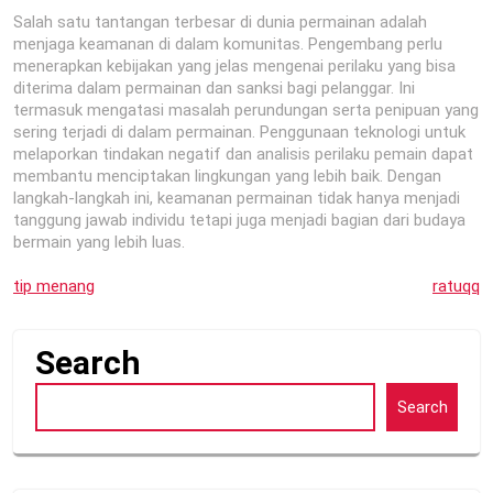
Salah satu tantangan terbesar di dunia permainan adalah
menjaga keamanan di dalam komunitas. Pengembang perlu
menerapkan kebijakan yang jelas mengenai perilaku yang bisa
diterima dalam permainan dan sanksi bagi pelanggar. Ini
termasuk mengatasi masalah perundungan serta penipuan yang
sering terjadi di dalam permainan. Penggunaan teknologi untuk
melaporkan tindakan negatif dan analisis perilaku pemain dapat
membantu menciptakan lingkungan yang lebih baik. Dengan
langkah-langkah ini, keamanan permainan tidak hanya menjadi
tanggung jawab individu tetapi juga menjadi bagian dari budaya
bermain yang lebih luas.
Post
tip menang
ratuqq
navigation
Search
Search