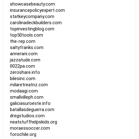
showcasebeauty.com
insurancepolicyexpert.com
statkeycompany.com
carolinadeckbuilders.com
topinvestingblog.com
top50tools.com
the-rep.com
saltyfranks.com
annerani.com
jazzatude.com
0022pa.com
zeroshare.info
bilesinc.com
milaretreatnz.com
modaagi.com
smallvilleph.com
galiciasuroeste.info
batallasdeguerra.com
dregstudios.com
neatstuffhelpskids.org
moraessoccer.com
forochile.org