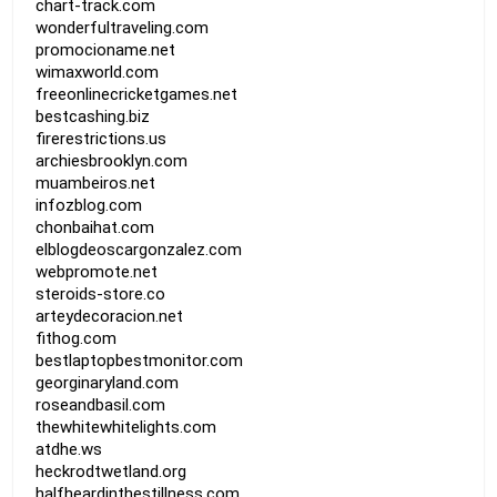
chart-track.com
wonderfultraveling.com
promocioname.net
wimaxworld.com
freeonlinecricketgames.net
bestcashing.biz
firerestrictions.us
archiesbrooklyn.com
muambeiros.net
infozblog.com
chonbaihat.com
elblogdeoscargonzalez.com
webpromote.net
steroids-store.co
arteydecoracion.net
fithog.com
bestlaptopbestmonitor.com
georginaryland.com
roseandbasil.com
thewhitewhitelights.com
atdhe.ws
heckrodtwetland.org
halfheardinthestillness.com