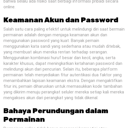
bahwa selalu ada risiko saat berbagi informasi pribadi secara
online.
Keamanan Akun dan Password
Salah satu cara paling efektif untuk melindungi diri saat bermain
permainan adalah dengan menjaga keamanan akun dan
menggunakan password yang kuat. Banyak pemain
menggunakan kata sandi yang sederhana atau mudah ditebak,
yang membuat akun mereka rentan terhadap serangan.
Menggunakan kombinasi huruf besar dan kecil, angka, serta
karakter khusus, dapat meningkatkan ketahanan password dan
melindungi akun dari pencurian. Selain itu, beberapa platform
permainan telah menyediakan fitur autentikasi dua faktor yang
menambahkan lapisan keamanan ekstra. Dengan mengaktifkan
fitur ini, pemain diharuskan untuk memasukkan kode tambahan
yang dikirim menuju perangkat seluler mereka setiap kali mereka
mengakses akun dari perangkat yang tidak dikenal.
Bahaya Perundungan dalam
Permainan