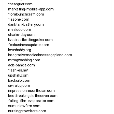
thearguer.com
marketing-mobile-app.com
floralpunchcraft.com
fiasone.com
danktankbattery.com
mealudo.com
charlie-day.com
livedirectbettingpoker.com
foxbusinessupdate.com
lovedaddy.org
integrativemedicalmassageplano.com
mrrugwashing.com
acb-bankia.com
flash-es.net
upshak.com
backsilo.com
siviralqq.com
impressionresorthoian.com
bestfreakingclothesever.com
falling-film-evaporator.com
sumuslawfirm.com
nursingprowriters.com