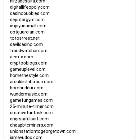
hirzadesalta.com
digitallifeopoly.com
casinobubbles.com
seputargym.com
impiyanamall.com
optguardian.com
totostreet.net
davilcasino.com
fraudwatchai.com
aem-x.com
cryptooblogs.com
gameuplevel.com
homethestyle.com
amuldistribution.com
borobuddur.com
wundermusic.com
gamefungames.com
25-minute-timer.com
creativefuntask.com
engrsaifulsaif.com
cheapbtcminers.com
unionstationtogeorgetown.com
iamayudoc.com