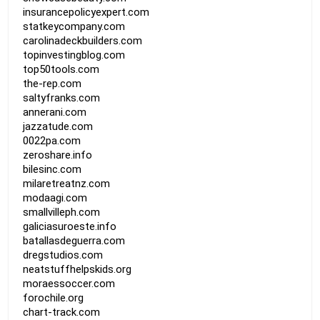
insurancepolicyexpert.com
statkeycompany.com
carolinadeckbuilders.com
topinvestingblog.com
top50tools.com
the-rep.com
saltyfranks.com
annerani.com
jazzatude.com
0022pa.com
zeroshare.info
bilesinc.com
milaretreatnz.com
modaagi.com
smallvilleph.com
galiciasuroeste.info
batallasdeguerra.com
dregstudios.com
neatstuffhelpskids.org
moraessoccer.com
forochile.org
chart-track.com