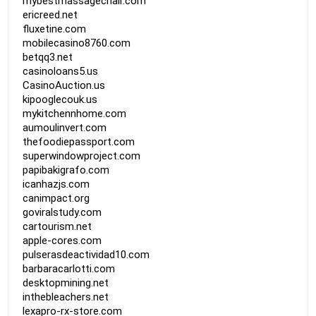
mybestmassagechair.com
ericreed.net
fluxetine.com
mobilecasino8760.com
betqq3.net
casinoloans5.us
CasinoAuction.us
kipooglecouk.us
mykitchennhome.com
aumoulinvert.com
thefoodiepassport.com
superwindowproject.com
papibakigrafo.com
icanhazjs.com
canimpact.org
goviralstudy.com
cartourism.net
apple-cores.com
pulserasdeactividad10.com
barbaracarlotti.com
desktopmining.net
inthebleachers.net
lexapro-rx-store.com