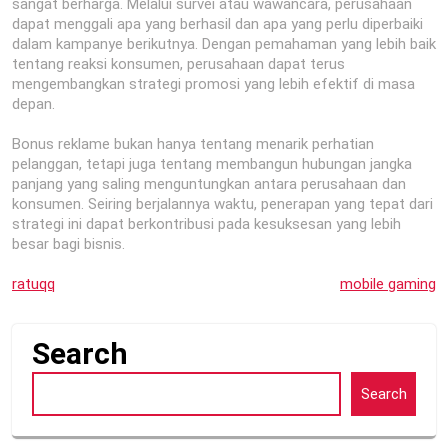
sangat berharga. Melalui survei atau wawancara, perusahaan
dapat menggali apa yang berhasil dan apa yang perlu diperbaiki
dalam kampanye berikutnya. Dengan pemahaman yang lebih baik
tentang reaksi konsumen, perusahaan dapat terus
mengembangkan strategi promosi yang lebih efektif di masa
depan.
Bonus reklame bukan hanya tentang menarik perhatian
pelanggan, tetapi juga tentang membangun hubungan jangka
panjang yang saling menguntungkan antara perusahaan dan
konsumen. Seiring berjalannya waktu, penerapan yang tepat dari
strategi ini dapat berkontribusi pada kesuksesan yang lebih
besar bagi bisnis.
Post
ratuqq
mobile gaming
navigation
Search
Search