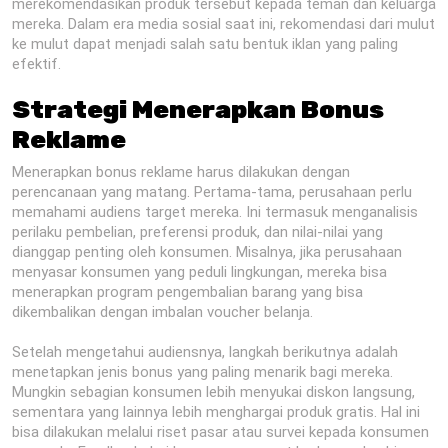
merekomendasikan produk tersebut kepada teman dan keluarga
mereka. Dalam era media sosial saat ini, rekomendasi dari mulut
ke mulut dapat menjadi salah satu bentuk iklan yang paling
efektif.
Strategi Menerapkan Bonus
Reklame
Menerapkan bonus reklame harus dilakukan dengan
perencanaan yang matang. Pertama-tama, perusahaan perlu
memahami audiens target mereka. Ini termasuk menganalisis
perilaku pembelian, preferensi produk, dan nilai-nilai yang
dianggap penting oleh konsumen. Misalnya, jika perusahaan
menyasar konsumen yang peduli lingkungan, mereka bisa
menerapkan program pengembalian barang yang bisa
dikembalikan dengan imbalan voucher belanja.
Setelah mengetahui audiensnya, langkah berikutnya adalah
menetapkan jenis bonus yang paling menarik bagi mereka.
Mungkin sebagian konsumen lebih menyukai diskon langsung,
sementara yang lainnya lebih menghargai produk gratis. Hal ini
bisa dilakukan melalui riset pasar atau survei kepada konsumen