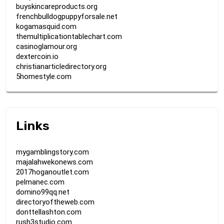
buyskincareproducts.org
frenchbulldogpuppyforsale.net
kogamasquid.com
themultiplicationtablechart.com
casinoglamour.org
dextercoin.io
christianarticledirectory.org
5homestyle.com
Links
mygamblingstory.com
majalahwekonews.com
2017hoganoutlet.com
pelmanec.com
domino99qq.net
directoryoftheweb.com
donttellashton.com
rush3studio.com