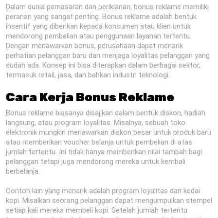
Dalam dunia pemasaran dan periklanan, bonus reklame memiliki
peranan yang sangat penting. Bonus reklame adalah bentuk
insentif yang diberikan kepada konsumen atau klien untuk
mendorong pembelian atau penggunaan layanan tertentu.
Dengan menawarkan bonus, perusahaan dapat menarik
perhatian pelanggan baru dan menjaga loyalitas pelanggan yang
sudah ada. Konsep ini bisa diterapkan dalam berbagai sektor,
termasuk retail, jasa, dan bahkan industri teknologi.
Cara Kerja Bonus Reklame
Bonus reklame biasanya disajikan dalam bentuk diskon, hadiah
langsung, atau program loyalitas. Misalnya, sebuah toko
elektronik mungkin menawarkan diskon besar untuk produk baru
atau memberikan voucher belanja untuk pembelian di atas
jumlah tertentu. Ini tidak hanya memberikan nilai tambah bagi
pelanggan tetapi juga mendorong mereka untuk kembali
berbelanja.
Contoh lain yang menarik adalah program loyalitas dari kedai
kopi. Misalkan seorang pelanggan dapat mengumpulkan stempel
setiap kali mereka membeli kopi. Setelah jumlah tertentu