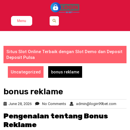
Skip
to
content
Menu
Situs Slot Online Terbaik dengan Slot Demo dan Deposit
Deposit Pulsa
Uncategorized
bonus reklame
bonus reklame
June 28, 2026
No Comments
admin@login99bet.com
Pengenalan tentang Bonus
Reklame