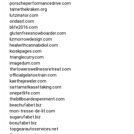
porscheperformancedrive.com
tamethekraken.org
lutzinator.com
ondasrl.com
blife2016.com
glutenfreesnowboarder.com
lizmorrowdesign.com
healwithcannabidiol.com
kioskpages.com
trianglecurry.com
imagedum.com
thetowerswellnessretreat.com
officialgelatostrain.com
kaethejeweler.com
sattamatkasattaking.com
onepetlife.com
thebillboardexperiment.com
beachufabet.biz
mon-tresse-de-lit.com
sugarufabet.biz
boxufabet.biz
topgearautoservices.net