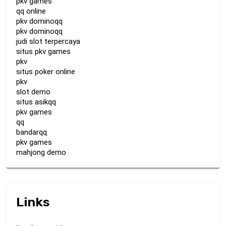
pkv games
qq online
pkv dominoqq
pkv dominoqq
judi slot terpercaya
situs pkv games
pkv
situs poker online
pkv
slot demo
situs asikqq
pkv games
qq
bandarqq
pkv games
mahjong demo
Links