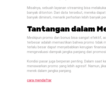
Misalnya, sebuah layanan streaming bisa melakuk
banyak ditonton. Dari data tersebut, mereka dapa
banyak diminati, menarik perhatian lebih banyak 
Tantangan dalam M
Meskipun promo dan bonus bisa sangat efektif, ad
terbesar adalah memastikan bahwa promo tidak me
terlalu besar dapat menyebabkan kerugian finansia
mengevaluasi dampak jangka panjang dari promosi
Kondisi pasar juga berperan penting. Dalam saat 
menawarkan promo yang lebih agresif. Namun, jika t
merek dalam jangka panjang.
Post
cara mendaftar
navigation