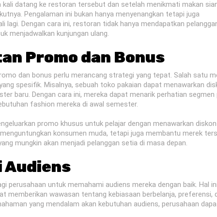
ali datang ke restoran tersebut dan setelah menikmati makan sian
kutnya. Pengalaman ini bukan hanya menyenangkan tetapi juga
i lagi. Dengan cara ini, restoran tidak hanya mendapatkan pelanggan
uk menjadwalkan kunjungan ulang.
tan Promo dan Bonus
romo dan bonus perlu merancang strategi yang tepat. Salah satu 
yang spesifik. Misalnya, sebuah toko pakaian dapat menawarkan di
er baru. Dengan cara ini, mereka dapat menarik perhatian segmen
ebutuhan fashion mereka di awal semester.
engeluarkan promo khusus untuk pelajar dengan menawarkan diskon
nya menguntungkan konsumen muda, tetapi juga membantu merek ter
ng mungkin akan menjadi pelanggan setia di masa depan.
 Audiens
bagi perusahaan untuk memahami audiens mereka dengan baik. Hal in
pat memberikan wawasan tentang kebiasaan berbelanja, preferensi, 
mahaman yang mendalam akan kebutuhan audiens, perusahaan dapa