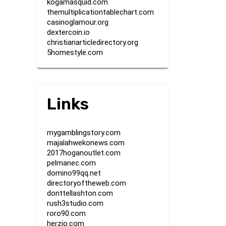
kogamasquid.com
themultiplicationtablechart.com
casinoglamour.org
dextercoin.io
christianarticledirectory.org
5homestyle.com
Links
mygamblingstory.com
majalahwekonews.com
2017hoganoutlet.com
pelmanec.com
domino99qq.net
directoryoftheweb.com
donttellashton.com
rush3studio.com
roro90.com
herzio.com