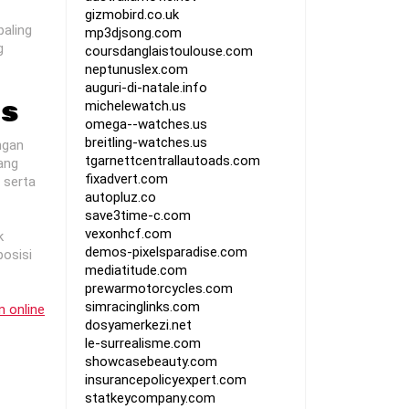
gizmobird.co.uk
paling
mp3djsong.com
g
coursdanglaistoulouse.com
neptunuslex.com
auguri-di-natale.info
us
michelewatch.us
omega--watches.us
breitling-watches.us
ngan
tgarnettcentrallautoads.com
ang
fixadvert.com
 serta
autopluz.co
save3time-c.com
vexonhcf.com
k
demos-pixelsparadise.com
posisi
mediatitude.com
prewarmotorcycles.com
simracinglinks.com
 online
dosyamerkezi.net
le-surrealisme.com
showcasebeauty.com
insurancepolicyexpert.com
statkeycompany.com