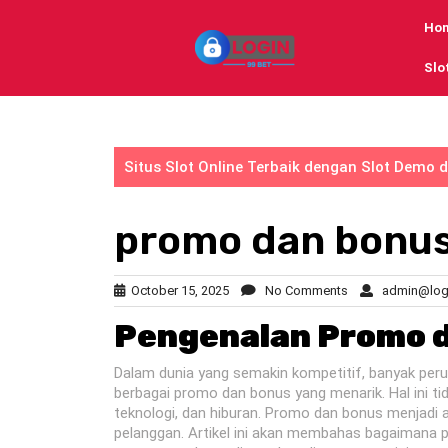
Skip
to
Ho
content
Slo
Situs Slot Online Terbaik dengan Slot Demo 
promo dan bonu
October 15, 2025
No Comments
admin@log
Pengenalan Promo 
Dalam dunia yang semakin kompetitif, banyak pe
berbagai promo dan bonus yang menarik. Hal ini tida
teknologi, dan hiburan. Promo dan bonus menjadi 
pelanggan. Artikel ini akan membahas bagaiman