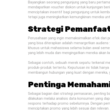
Bayangkan seorang pengunjung yang baru pertama k
mendapatkan voucher diskon untuk kunjungan beri
menciptakan insentif bagi pengunjung untuk kembal
tetapi juga meningkatkan kemungkinan mereka unt
Strategi Pemanfaa
Perusahaan yang ingin memaksimalkan efek dari p
yang bisa diterapkan adalah menargetkan audiens 
khusus untuk mahasiswa selama bulan awal semest
yang lebih muda dan mengingatkan mereka akan k
Sebagai contoh, sebuah merek sepatu terkenal m
produk-produk tertentu. Keputusan ini tidak ha
membangun hubungan yang kuat dengan mereka, ya
Pentinga Memahami
Sebagai bagian dari strategi pemasaran, penting 
dilakukan melalui analisis data konsumen yang da
respons terhadap promo sebelumnya. Dengan pe
menciptakan promo yang lebih sesuai dan relevan.