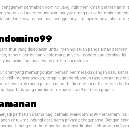
gi penggemar permainan domino yang ingin menikmati permainan ini 
 yang semakin luas memudahkan banyak orang untuk bermain dari ma
ahan dan kenyamanan bagi penggunanya, menjadikannya platform 
aindomino99
am fitur yang disediakan untuk meningkatkan pengalaman bermain.
, seperti permainan klasik maupun versi modern dari domino. Ini
yang paling sesuai dengan preferensi mereka.
itur chat yang memungkinkan pemain berinteraksi dengan satu sama l
adi lebih menyenangkan, tetapi juga membangun rasa komunitas di 
ara berkala, di mana pemain dapat berkompetisi untuk meraih hadi
 satu daya tarik yang membuat maindomino99 semakin populer.
yamanan
enjadi perhatian utama bagi pemain. Maindomino99 memahami hal i
nan untuk melindungi data serta privasi penggunanya. Dengan enkr
t merasa tenang saat bermain tanpa khawatir akan kebocoran inform