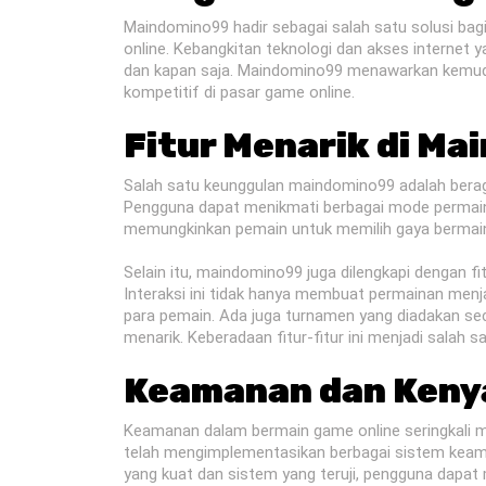
Maindomino99 hadir sebagai salah satu solusi ba
online. Kebangkitan teknologi dan akses internet
dan kapan saja. Maindomino99 menawarkan kemud
kompetitif di pasar game online.
Fitur Menarik di M
Salah satu keunggulan maindomino99 adalah berag
Pengguna dapat menikmati berbagai mode permainan
memungkinkan pemain untuk memilih gaya bermain 
Selain itu, maindomino99 juga dilengkapi dengan f
Interaksi ini tidak hanya membuat permainan menj
para pemain. Ada juga turnamen yang diadakan sec
menarik. Keberadaan fitur-fitur ini menjadi salah
Keamanan dan Ken
Keamanan dalam bermain game online seringkali m
telah mengimplementasikan berbagai sistem keama
yang kuat dan sistem yang teruji, pengguna dapa