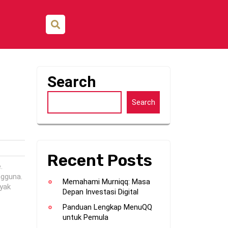
Search
Search
Recent Posts
.
ngguna.
Memahami Murniqq: Masa
nyak
Depan Investasi Digital
Panduan Lengkap MenuQQ
untuk Pemula