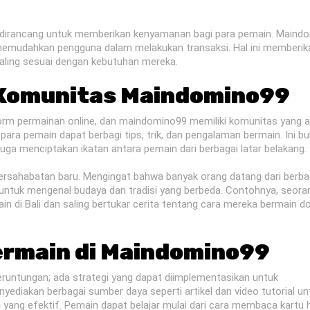
uga dirancang untuk memberikan kenyamanan bagi para pemain. Maind
mudahkan pengguna dalam melakukan transaksi. Hal ini memberik
 paling sesuai dengan kebutuhan mereka.
Komunitas Maindomino99
form permainan online, dan maindomino99 memiliki komunitas yang ak
 para pemain dapat berbagi tips, trik, dan pengalaman bermain. Ini b
uga menciptakan ikatan antara pemain dari berbagai latar belakang.
persahabatan baru. Mengingat bahwa banyak orang datang dari berba
g untuk mengenal budaya dan tradisi yang berbeda. Contohnya, seora
n di Bali dan saling bertukar cerita tentang cara mereka bermain 
Bermain di Maindomino99
runtungan; ada strategi yang dapat diimplementasikan untuk
diakan berbagai sumber daya seperti artikel dan video tutorial un
yang efektif. Pemain dapat belajar mulai dari cara membaca kartu 