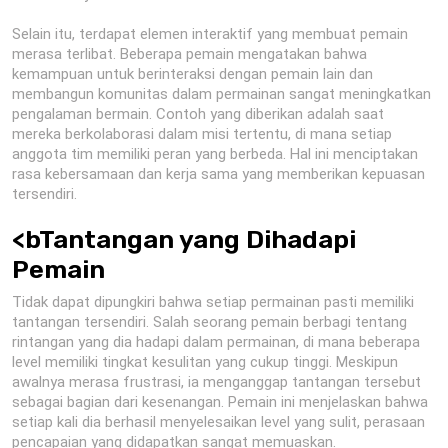
Selain itu, terdapat elemen interaktif yang membuat pemain
merasa terlibat. Beberapa pemain mengatakan bahwa
kemampuan untuk berinteraksi dengan pemain lain dan
membangun komunitas dalam permainan sangat meningkatkan
pengalaman bermain. Contoh yang diberikan adalah saat
mereka berkolaborasi dalam misi tertentu, di mana setiap
anggota tim memiliki peran yang berbeda. Hal ini menciptakan
rasa kebersamaan dan kerja sama yang memberikan kepuasan
tersendiri.
<bTantangan yang Dihadapi
Pemain
Tidak dapat dipungkiri bahwa setiap permainan pasti memiliki
tantangan tersendiri. Salah seorang pemain berbagi tentang
rintangan yang dia hadapi dalam permainan, di mana beberapa
level memiliki tingkat kesulitan yang cukup tinggi. Meskipun
awalnya merasa frustrasi, ia menganggap tantangan tersebut
sebagai bagian dari kesenangan. Pemain ini menjelaskan bahwa
setiap kali dia berhasil menyelesaikan level yang sulit, perasaan
pencapaian yang didapatkan sangat memuaskan.