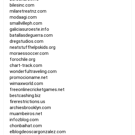
bilesinc.com
milaretreatnz.com
modaagi.com
smallvilleph.com
galiciasuroeste.info
batallasdeguerra.com
dregstudios.com
neatstuffhelpskids.org
moraessoccer.com
forochile.org
chart-track.com
wonderfultraveling.com
promocioname.net
wimaxworld.com
freeonlinecricketgames.net
bestcashing.biz
firerestrictions.us
archiesbrooklyn.com
muambeiros.net
infozblog.com
chonbaihat.com
elblogdeoscargonzalez.com