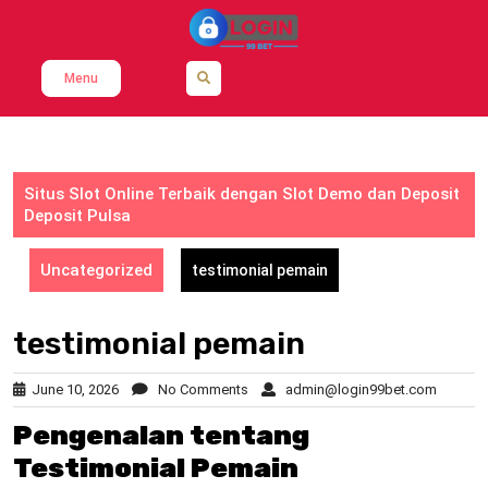
Skip
to
content
Menu
Situs Slot Online Terbaik dengan Slot Demo dan Deposit
Deposit Pulsa
Uncategorized
testimonial pemain
testimonial pemain
June 10, 2026
No Comments
admin@login99bet.com
Pengenalan tentang
Testimonial Pemain