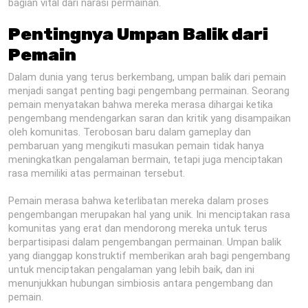
bagian vital dari narasi permainan.
Pentingnya Umpan Balik dari
Pemain
Dalam dunia yang terus berkembang, umpan balik dari pemain
menjadi sangat penting bagi pengembang permainan. Seorang
pemain menyatakan bahwa mereka merasa dihargai ketika
pengembang mendengarkan saran dan kritik yang disampaikan
oleh komunitas. Terobosan baru dalam gameplay dan
pembaruan yang mengikuti masukan pemain tidak hanya
meningkatkan pengalaman bermain, tetapi juga menciptakan
rasa memiliki atas permainan tersebut.
Pemain merasa bahwa keterlibatan mereka dalam proses
pengembangan merupakan hal yang unik. Ini menciptakan rasa
komunitas yang erat dan mendorong mereka untuk terus
berpartisipasi dalam pengembangan permainan. Umpan balik
yang dianggap konstruktif memberikan arah bagi pengembang
untuk menciptakan pengalaman yang lebih baik, dan ini
menunjukkan hubungan simbiosis antara pengembang dan
pemain.