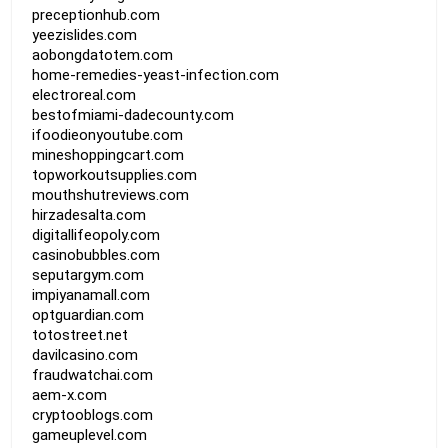
preceptionhub.com
yeezislides.com
aobongdatotem.com
home-remedies-yeast-infection.com
electroreal.com
bestofmiami-dadecounty.com
ifoodieonyoutube.com
mineshoppingcart.com
topworkoutsupplies.com
mouthshutreviews.com
hirzadesalta.com
digitallifeopoly.com
casinobubbles.com
seputargym.com
impiyanamall.com
optguardian.com
totostreet.net
davilcasino.com
fraudwatchai.com
aem-x.com
cryptooblogs.com
gameuplevel.com