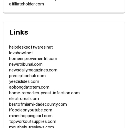
affiliateholder.com
Links
helpdesksoftwares.net
lovabowl.net
homeimprovementit.com
newstribunal.com
newsdailymagazines.com
preceptionhub.com
yeezislides.com
aobongdatotem.com
home-remedies-yeast-infection.com
electroreal.com
bestofmiami-dadecounty.com
ifoodieonyoutube.com
mineshoppingcart.com
topworkoutsupplies.com
mouthshutreviews.com