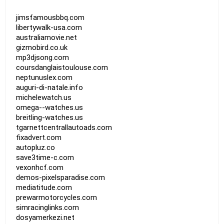
jimsfamousbbq.com
libertywalk-usa.com
australiamovie.net
gizmobird.co.uk
mp3djsong.com
coursdanglaistoulouse.com
neptunuslex.com
auguri-di-natale.info
michelewatch.us
omega--watches.us
breitling-watches.us
tgarnettcentrallautoads.com
fixadvert.com
autopluz.co
save3time-c.com
vexonhcf.com
demos-pixelsparadise.com
mediatitude.com
prewarmotorcycles.com
simracinglinks.com
dosyamerkezi.net