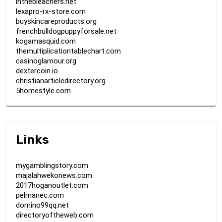
inthebleachers.net
lexapro-rx-store.com
buyskincareproducts.org
frenchbulldogpuppyforsale.net
kogamasquid.com
themultiplicationtablechart.com
casinoglamour.org
dextercoin.io
christianarticledirectory.org
5homestyle.com
Links
mygamblingstory.com
majalahwekonews.com
2017hoganoutlet.com
pelmanec.com
domino99qq.net
directoryoftheweb.com