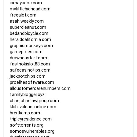
iamayudoc.com
mylittlebighead.com
freealot.com
asahiweekly.com
supercleanut.com
bedandbicycle.com
heraldcalifornia.com
graphicmonkeys.com
gamepixies.com
drawneastart.com
fasthokislot88.com
safecasinotips.com
jackpotchips.com
proelitesoftware.com
allcustomercarenumbers.com
familyblogger.xyz
chrisjohnslawgroup.com
klub-vulcan-online.com
breitkamp.com
tripleyresidence.com
softtorrents.org
somosvulnerables.org