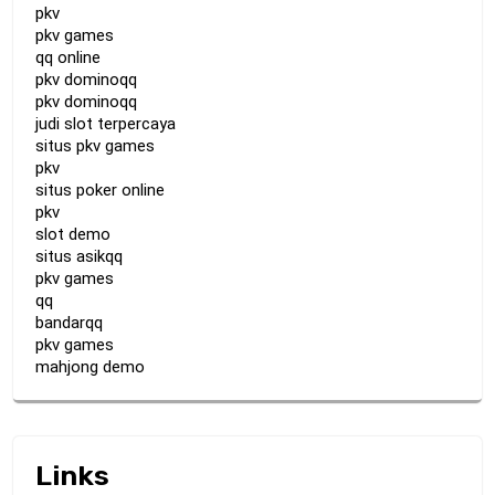
pkv
pkv games
qq online
pkv dominoqq
pkv dominoqq
judi slot terpercaya
situs pkv games
pkv
situs poker online
pkv
slot demo
situs asikqq
pkv games
qq
bandarqq
pkv games
mahjong demo
Links