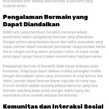
bisa merasa lebih tenang saat bermain di platform yang
terjamin aman.
Pengalaman Bermain yang
Dapat Diandalkan
Salah satu yang membuat DatukQQ menonjol adalah
konsistensi dalam pengalaman bermain yang ditawarkan.
Dengan sistem yang berjalan lancar dan waktu pemuatan yang
cepat, pemain dapat menikmati permainan tanpa kendala teknis.
Hal ini sangat penting dalam perjudian online, di mana setiap
detik dapat sangat berarti dalam menentukan hasil permainan.
Pengalaman bermain di DatukQQ tidak hanya terbatas pada
komputer, tetapi juga dapat diakses melalui perangkat mobile.
Dengan kemudahan akses yang ditawarkan di smartphone dan
tablet, pemain dapat bermain kapan saja dan di mana saja.
Contoh konkret adalah seorang pekerja kantoran yang bisa
bermain sepulang kerja untuk mengisi waktu luang dan
meredakan stres setelah seharian beraktivitas.
Komunitas dan Interaksi Sosial