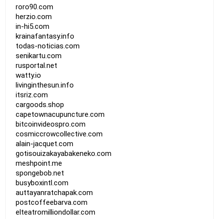
roro90.com
herzio.com
in-hi5.com
krainafantasy.info
todas-noticias.com
senikartu.com
rusportal.net
watty.io
livinginthesun.info
itsriz.com
cargoods.shop
capetownacupuncture.com
bitcoinvideospro.com
cosmiccrowcollective.com
alain-jacquet.com
gotisouizakayabakeneko.com
meshpoint.me
spongebob.net
busyboxintl.com
auttayanratchapak.com
postcoffeebarva.com
elteatromilliondollar.com