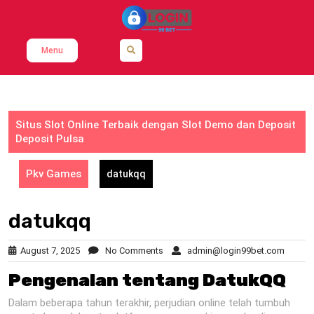
Skip
to
content
Menu
Situs Slot Online Terbaik dengan Slot Demo dan Deposit
Deposit Pulsa
Pkv Games
datukqq
datukqq
August 7, 2025
No Comments
admin@login99bet.com
Pengenalan tentang DatukQQ
Dalam beberapa tahun terakhir, perjudian online telah tumbuh