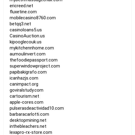
ericreed.net
fluxetine.com
mobilecasino8760.com
betqq3.net
casinoloans5.us
CasinoAuction.us
kipooglecouk.us
mykitchennhome.com
aumoulinvert.com
thefoodiepassport.com
superwindowproject.com
papibakigrafo.com
icanhazjs.com
canimpact.org
goviralstudy.com
cartourism.net
apple-cores.com
pulserasdeactividad10.com
barbaracarlotti.com
desktopmining.net
inthebleachers.net
lexapro-rx-store.com