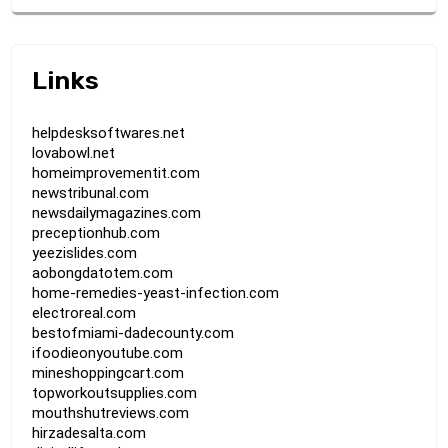
Links
helpdesksoftwares.net
lovabowl.net
homeimprovementit.com
newstribunal.com
newsdailymagazines.com
preceptionhub.com
yeezislides.com
aobongdatotem.com
home-remedies-yeast-infection.com
electroreal.com
bestofmiami-dadecounty.com
ifoodieonyoutube.com
mineshoppingcart.com
topworkoutsupplies.com
mouthshutreviews.com
hirzadesalta.com