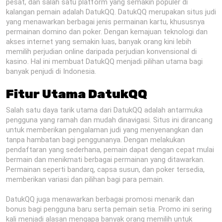
pesat, dan salah satu platform yang semakin populer di
kalangan pemain adalah DatukQQ. DatukQQ merupakan situs judi
yang menawarkan berbagai jenis permainan kartu, khususnya
permainan domino dan poker. Dengan kemajuan teknologi dan
akses internet yang semakin luas, banyak orang kini lebih
memilih perjudian online daripada perjudian konvensional di
kasino. Hal ini membuat DatukQQ menjadi pilihan utama bagi
banyak penjudi di Indonesia.
Fitur Utama DatukQQ
Salah satu daya tarik utama dari DatukQQ adalah antarmuka
pengguna yang ramah dan mudah dinavigasi. Situs ini dirancang
untuk memberikan pengalaman judi yang menyenangkan dan
tanpa hambatan bagi penggunanya. Dengan melakukan
pendaftaran yang sederhana, pemain dapat dengan cepat mulai
bermain dan menikmati berbagai permainan yang ditawarkan.
Permainan seperti bandarq, capsa susun, dan poker tersedia,
memberikan variasi dan pilihan bagi para pemain.
DatukQQ juga menawarkan berbagai promosi menarik dan
bonus bagi pengguna baru serta pemain setia. Promo ini sering
kali menjadi alasan mengapa banyak orang memilih untuk