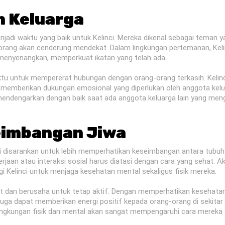
n Keluarga
enjadi waktu yang baik untuk Kelinci. Mereka dikenal sebagai teman y
orang akan cenderung mendekat. Dalam lingkungan pertemanan, Keli
 menyenangkan, memperkuat ikatan yang telah ada.
aktu untuk mempererat hubungan dengan orang-orang terkasih. Kelinc
t memberikan dukungan emosional yang diperlukan oleh anggota kel
g mendengarkan dengan baik saat ada anggota keluarga lain yang men
eimbangan Jiwa
nci disarankan untuk lebih memperhatikan keseimbangan antara tubuh
jaan atau interaksi sosial harus diatasi dengan cara yang sehat. Ak
agi Kelinci untuk menjaga kesehatan mental sekaligus fisik mereka.
at dan berusaha untuk tetap aktif. Dengan memperhatikan kesehatan
 juga dapat memberikan energi positif kepada orang-orang di sekitar
ingkungan fisik dan mental akan sangat mempengaruhi cara mereka