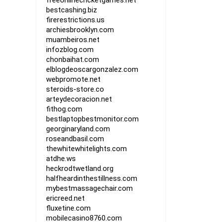
freeonlinecricketgames.net
bestcashing.biz
firerestrictions.us
archiesbrooklyn.com
muambeiros.net
infozblog.com
chonbaihat.com
elblogdeoscargonzalez.com
webpromote.net
steroids-store.co
arteydecoracion.net
fithog.com
bestlaptopbestmonitor.com
georginaryland.com
roseandbasil.com
thewhitewhitelights.com
atdhe.ws
heckrodtwetland.org
halfheardinthestillness.com
mybestmassagechair.com
ericreed.net
fluxetine.com
mobilecasino8760.com