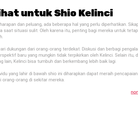
hat untuk Shio Kelinci
 harapan dan peluang, ada beberapa hal yang perlu diperhatikan. Sika
a saat situasi sulit. Oleh karena itu, penting bagi mereka untuk tetap
h.
ri dukungan dari orang-orang terdekat. Diskusi dan berbagi penga
ektif baru yang mungkin tidak terpikirkan oleh Kelinci. Selain itu, 
lain, Kelinci bisa tumbuh dan berkembang lebih baik lagi.
ividu yang lahir di bawah shio ini diharapkan dapat meraih pencapaia
orang-orang di sekitar mereka.
no