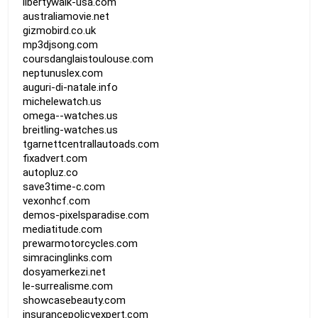
libertywalk-usa.com
australiamovie.net
gizmobird.co.uk
mp3djsong.com
coursdanglaistoulouse.com
neptunuslex.com
auguri-di-natale.info
michelewatch.us
omega--watches.us
breitling-watches.us
tgarnettcentrallautoads.com
fixadvert.com
autopluz.co
save3time-c.com
vexonhcf.com
demos-pixelsparadise.com
mediatitude.com
prewarmotorcycles.com
simracinglinks.com
dosyamerkezi.net
le-surrealisme.com
showcasebeauty.com
insurancepolicyexpert.com