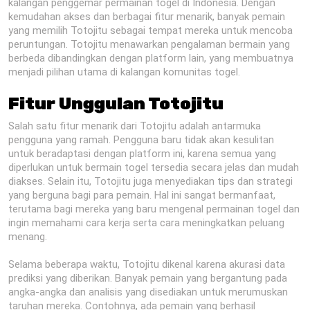
kalangan penggemar permainan togel di Indonesia. Dengan
kemudahan akses dan berbagai fitur menarik, banyak pemain
yang memilih Totojitu sebagai tempat mereka untuk mencoba
peruntungan. Totojitu menawarkan pengalaman bermain yang
berbeda dibandingkan dengan platform lain, yang membuatnya
menjadi pilihan utama di kalangan komunitas togel.
Fitur Unggulan Totojitu
Salah satu fitur menarik dari Totojitu adalah antarmuka
pengguna yang ramah. Pengguna baru tidak akan kesulitan
untuk beradaptasi dengan platform ini, karena semua yang
diperlukan untuk bermain togel tersedia secara jelas dan mudah
diakses. Selain itu, Totojitu juga menyediakan tips dan strategi
yang berguna bagi para pemain. Hal ini sangat bermanfaat,
terutama bagi mereka yang baru mengenal permainan togel dan
ingin memahami cara kerja serta cara meningkatkan peluang
menang.
Selama beberapa waktu, Totojitu dikenal karena akurasi data
prediksi yang diberikan. Banyak pemain yang bergantung pada
angka-angka dan analisis yang disediakan untuk merumuskan
taruhan mereka. Contohnya, ada pemain yang berhasil