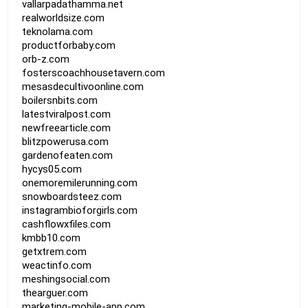
vallarpadathamma.net
realworldsize.com
teknolama.com
productforbaby.com
orb-z.com
fosterscoachhousetavern.com
mesasdecultivoonline.com
boilersnbits.com
latestviralpost.com
newfreearticle.com
blitzpowerusa.com
gardenofeaten.com
hycys05.com
onemoremilerunning.com
snowboardsteez.com
instagrambioforgirls.com
cashflowxfiles.com
kmbb10.com
getxtrem.com
weactinfo.com
meshingsocial.com
thearguer.com
marketing-mobile-app.com