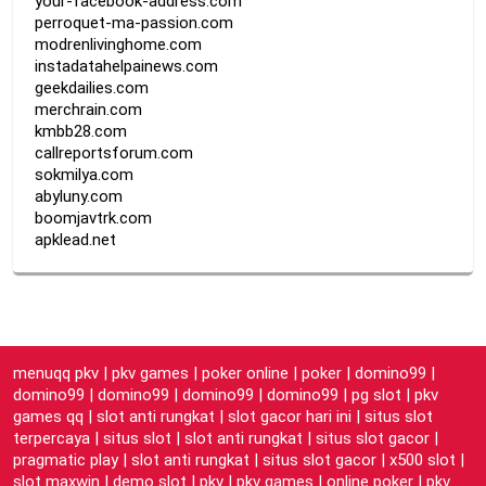
your-facebook-address.com
perroquet-ma-passion.com
modrenlivinghome.com
instadatahelpainews.com
geekdailies.com
merchrain.com
kmbb28.com
callreportsforum.com
sokmilya.com
abyluny.com
boomjavtrk.com
apklead.net
menuqq pkv
|
pkv games
|
poker online
|
poker
|
domino99
|
domino99
|
domino99
|
domino99
|
domino99
|
pg slot
|
pkv
games qq
|
slot anti rungkat
|
slot gacor hari ini
|
situs slot
terpercaya
|
situs slot
|
slot anti rungkat
|
situs slot gacor
|
pragmatic play
|
slot anti rungkat
|
situs slot gacor
|
x500 slot
|
slot maxwin
|
demo slot
|
pkv
|
pkv games
|
online poker
|
pkv