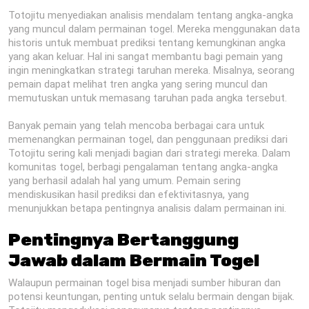
Totojitu menyediakan analisis mendalam tentang angka-angka
yang muncul dalam permainan togel. Mereka menggunakan data
historis untuk membuat prediksi tentang kemungkinan angka
yang akan keluar. Hal ini sangat membantu bagi pemain yang
ingin meningkatkan strategi taruhan mereka. Misalnya, seorang
pemain dapat melihat tren angka yang sering muncul dan
memutuskan untuk memasang taruhan pada angka tersebut.
Banyak pemain yang telah mencoba berbagai cara untuk
memenangkan permainan togel, dan penggunaan prediksi dari
Totojitu sering kali menjadi bagian dari strategi mereka. Dalam
komunitas togel, berbagi pengalaman tentang angka-angka
yang berhasil adalah hal yang umum. Pemain sering
mendiskusikan hasil prediksi dan efektivitasnya, yang
menunjukkan betapa pentingnya analisis dalam permainan ini.
Pentingnya Bertanggung
Jawab dalam Bermain Togel
Walaupun permainan togel bisa menjadi sumber hiburan dan
potensi keuntungan, penting untuk selalu bermain dengan bijak.