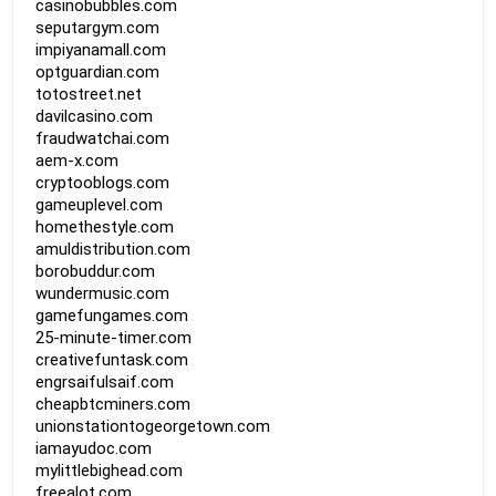
casinobubbles.com
seputargym.com
impiyanamall.com
optguardian.com
totostreet.net
davilcasino.com
fraudwatchai.com
aem-x.com
cryptooblogs.com
gameuplevel.com
homethestyle.com
amuldistribution.com
borobuddur.com
wundermusic.com
gamefungames.com
25-minute-timer.com
creativefuntask.com
engrsaifulsaif.com
cheapbtcminers.com
unionstationtogeorgetown.com
iamayudoc.com
mylittlebighead.com
freealot.com