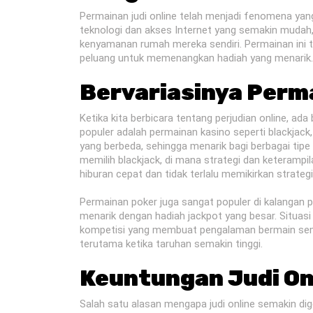
Permainan judi online telah menjadi fenomena yang
teknologi dan akses Internet yang semakin mudah, b
kenyamanan rumah mereka sendiri. Permainan ini 
peluang untuk memenangkan hadiah yang menarik.
Bervariasinya Perma
Ketika kita berbicara tentang perjudian online, ad
populer adalah permainan kasino seperti blackjack,
yang berbeda, sehingga menarik bagi berbagai tipe
memilih blackjack, di mana strategi dan keterampi
hiburan cepat dan tidak terlalu memikirkan strat
Permainan poker juga sangat populer di kalangan 
menarik dengan hadiah jackpot yang besar. Situa
kompetisi yang membuat pengalaman bermain sema
terutama ketika taruhan semakin tinggi.
Keuntungan Judi On
Salah satu alasan mengapa judi online semakin dig