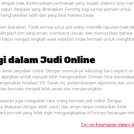
lola dengan baik. Ketersediaan permainan yang mudah diakses bisa me
 cepat daripada yang diharapkan. Penting bagi setiap pemain untuk
 menghabiskan lebih dari yang bisa mereka bayar.
h diabaikan. Tidak semua situs judi online memiliki reputasi baik d
ilih platform yang aman, membaca ulasan, dan memastikan bahwa 
 Ini harus menjadi langkah awal sebelum mulai bermain untuk menghind
gi dalam Judi Online
dunia perjudian online. Dengan munculnya teknologi baru seperti vir
n dijanjikan untuk menjadi lebih mengesankan. Pemain bisa merasaka
engenakan headset VR. Selain itu, perkembangan algoritma dan sis
man bermain menjadi lebih aman dan menyenangkan.
yaran juga mengubah cara orang bermain judi online. Dengan
a dilakukan dengan lebih cepat dan aman tanpa melibatkan bank
gi para pemain yang tidak ingin mengungkapkan informasi keuangan me
Ciri-ciri Keamanan dalam 