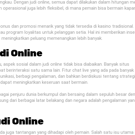
kau. Dengan judi online, semua dapat dilakukan dalam hitungan me
perasional juga lebih fleksibel, di mana pemain bisa bermain kapa
onus dan promosi menarik yang tidak tersedia di kasino tradisional.
u program loyalitas untuk pelanggan setia. Hal ini memberikan inse
 meningkatkan peluang memenangkan lebih banyak.
di Online
u, aspek sosial dalam judi online tidak bisa diabaikan. Banyak situs
 berinteraksi satu sama lain. Fitur chat live yang ada pada banyak
ikasi, berbagi pengalaman, dan bahkan berdiskusi tentang strateg
g dapat meningkatkan keseruan saat bermain.
bagai penjuru dunia berkumpul dan bersaing dalam sepuluh besar de
sung dari berbagai latar belakang dan negara adalah pengalaman ya
di Online
ada juga tantangan yang dihadapi oleh pemain. Salah satu isu utama