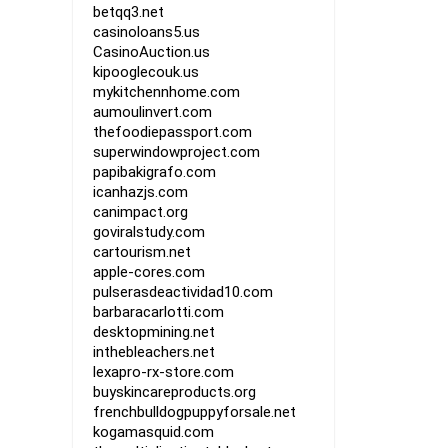
betqq3.net
casinoloans5.us
CasinoAuction.us
kipooglecouk.us
mykitchennhome.com
aumoulinvert.com
thefoodiepassport.com
superwindowproject.com
papibakigrafo.com
icanhazjs.com
canimpact.org
goviralstudy.com
cartourism.net
apple-cores.com
pulserasdeactividad10.com
barbaracarlotti.com
desktopmining.net
inthebleachers.net
lexapro-rx-store.com
buyskincareproducts.org
frenchbulldogpuppyforsale.net
kogamasquid.com