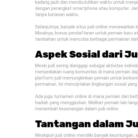
kadang jauh dan membutuhkan waktu untuk menjang
dengan perangkat smartphone atau komputer. Jam o
tanpa batasan waktu.
Selanjutnya, banyak situs judi online menawarkan b
Misalnya, bonus pendaftaran untuk pemain baru ata
tambahan untuk mencoba berbagai permainan dan
Aspek Sosial dari Ju
Meski judi sering dianggap sebagai aktivitas individ
menyediakan ruang komunitas di mana pemain dapat
platform judi memungkinkan pemain untuk berkomun
permainan. Ini menciptakan lingkungan sosial yan
Ada juga turnamen online di mana pemain dari ber
hadiah yang menggiurkan. Melihat pemain lain lang
menambah kesenangan dalam judi online.
Tantangan dalam Ju
Meskipun judi online memiliki banyak keuntungan, 