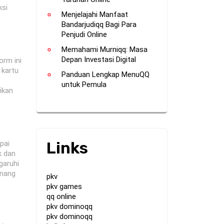
ksi
Menjelajahi Manfaat
Bandarjudiqq Bagi Para
Penjudi Online
Memahami Murniqq: Masa
Depan Investasi Digital
orm ini
 kartu
Panduan Lengkap MenuQQ
untuk Pemula
ikan
Links
pai
k dan
garuhi
enang
pkv
pkv games
qq online
pkv dominoqq
pkv dominoqq