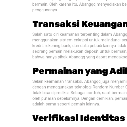
bermain. Oleh karena itu, Abangqq menyediakan ber
penggunanya.
Transaksi Keuanga
Salah satu ciri keamanan terpenting dalam Abangq
menggunakan sistem enkripsi untuk melindungi semu
kredit, rekening bank, dan data pribadi lainnya tid
seorang pemain melakukan deposit untuk bermain,
bahwa hanya pihak Abangqq yang dapat mengakse
Permainan yang Adi
Selain keamanan transaksi, Abangqq juga menjamin 
dengan menggunakan teknologi Random Number Gen
tidak bisa diprediksi. Sebagai contoh, saat berma
oleh putaran sebelumnya. Dengan demikian, pema
adalah sama seperti pemain lainnya.
Verifikasi Identita