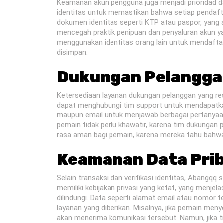
Keamanan akun pengguna juga menjadi prioridad d
identitas untuk memastikan bahwa setiap pendafta
dokumen identitas seperti KTP atau paspor, yang a
mencegah praktik penipuan dan penyaluran akun y
menggunakan identitas orang lain untuk mendaftar,
disimpan.
Dukungan Pelangga
Ketersediaan layanan dukungan pelanggan yang re
dapat menghubungi tim support untuk mendapatkan
maupun email untuk menjawab berbagai pertanyaan
pemain tidak perlu khawatir, karena tim dukunga
rasa aman bagi pemain, karena mereka tahu bahwa
Keamanan Data Prib
Selain transaksi dan verifikasi identitas, Abang
memiliki kebijakan privasi yang ketat, yang menje
dilindungi. Data seperti alamat email atau nomor 
layanan yang diberikan. Misalnya, jika pemain me
akan menerima komunikasi tersebut. Namun, jika ti