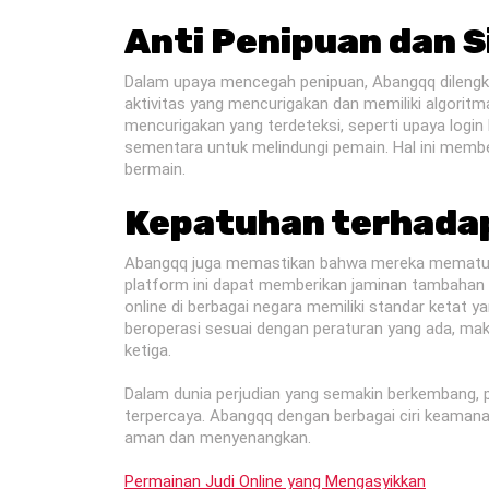
Anti Penipuan dan 
Dalam upaya mencegah penipuan, Abangqq dileng
aktivitas yang mencurigakan dan memiliki algoritma
mencurigakan yang terdeteksi, seperti upaya login b
sementara untuk melindungi pemain. Hal ini memb
bermain.
Kepatuhan terhadap
Abangqq juga memastikan bahwa mereka mematuhi s
platform ini dapat memberikan jaminan tambahan
online di berbagai negara memiliki standar ketat
beroperasi sesuai dengan peraturan yang ada, ma
ketiga.
Dalam dunia perjudian yang semakin berkembang, 
terpercaya. Abangqq dengan berbagai ciri keaman
aman dan menyenangkan.
Permainan Judi Online yang Mengasyikkan