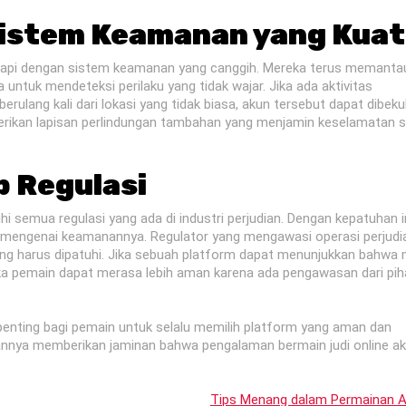
Sistem Keamanan yang Kuat
kapi dengan sistem keamanan yang canggih. Mereka terus memanta
 untuk mendeteksi perilaku yang tidak wajar. Jika ada aktivitas
erulang kali dari lokasi yang tidak biasa, akun tersebut dapat dibek
erikan lapisan perlindungan tambahan yang menjamin keselamatan 
 Regulasi
emua regulasi yang ada di industri perjudian. Dengan kepatuhan in
 mengenai keamanannya. Regulator yang mengawasi operasi perjudi
 yang harus dipatuhi. Jika sebuah platform dapat menunjukkan bahwa
ka pemain dapat merasa lebih aman karena ada pengawasan dari pih
penting bagi pemain untuk selalu memilih platform yang aman dan
annya memberikan jaminan bahwa pengalaman bermain judi online a
Tips Menang dalam Permainan 