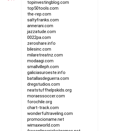
topinvestingblog.com
top50tools.com
the-rep.com
saltyfranks.com
annerani.com
jazzatude.com
0022pa.com
zeroshare.info
bilesinc.com
milaretreatnz.com
modaagi.com
smallvilleph.com
galiciasuroeste.info
batallasdeguerra.com
dregstudios.com
neatstuffhelpskids.org
moraessoccer.com
forochile.org
chart-track.com
wonderfultraveling.com
promocioname.net
wimaxworld.com