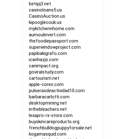
betqq3.net
casinoloans5.us
CasinoAuction.us
kipooglecouk.us
mykitchennhome.com
aumoulinvert.com
thefoodiepassport.com
superwindowproject.com
papibakigrafo.com
icanhazjs.com
canimpact.org
goviralstudy.com
cartourism.net
apple-cores.com
pulserasdeactividad10.com
barbaracarlotti.com
desktopmining.net
inthebleachers.net
lexapro-rx-store.com
buyskincareproducts.org
frenchbulldogpuppyforsale.net
kogamasquid.com