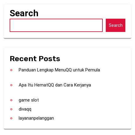
navigation
Search
Search
Recent Posts
Panduan Lengkap MenuQQ untuk Pemula
Apa Itu HematQQ dan Cara Kerjanya
game slot
divaqq
layananpelanggan