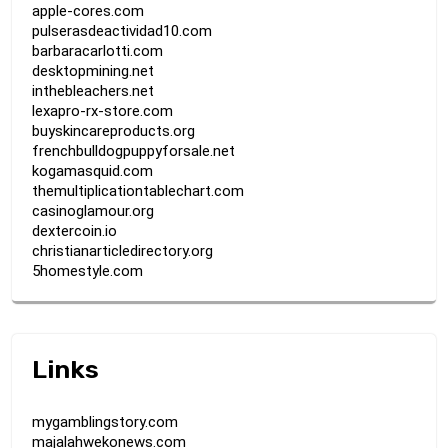
apple-cores.com
pulserasdeactividad10.com
barbaracarlotti.com
desktopmining.net
inthebleachers.net
lexapro-rx-store.com
buyskincareproducts.org
frenchbulldogpuppyforsale.net
kogamasquid.com
themultiplicationtablechart.com
casinoglamour.org
dextercoin.io
christianarticledirectory.org
5homestyle.com
Links
mygamblingstory.com
majalahwekonews.com