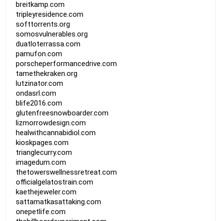
breitkamp.com
tripleyresidence.com
softtorrents.org
somosvulnerables.org
duatloterrassa.com
pamufon.com
porscheperformancedrive.com
tamethekraken.org
lutzinator.com
ondasrl.com
blife2016.com
glutenfreesnowboarder.com
lizmorrowdesign.com
healwithcannabidiol.com
kioskpages.com
trianglecurry.com
imagedum.com
thetowerswellnessretreat.com
officialgelatostrain.com
kaethejeweler.com
sattamatkasattaking.com
onepetlife.com