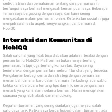
sedikit latihan dan pemahaman tentang cara permainan ini
berfungsi, saya berhasil mengasah kemampuan saya. Beberapa
teman saya bergabung dengan saya, dan kami sering
mengadakan malam permainan online. Keterikatan social ini juga
menjadi salah satu aspek menyenangkan dari bermain di
HobiQQ.
Interaksi dan Komunitas di
HobiQQ
Salah satu hal yang tidak bisa diabaikan adalah interaksi dengan
pemain lain di HobiQQ. Platform ini bukan hanya tentang
permainan, tetapi juga tentang komunitas. Saya sering
berinteraksi dengan pemain lain melalui fitur chat yang tersedia.
Pengalaman berbagi cerita dan strategi dengan pemain lain
menambah dimensi baru dalam bermain. Terkadang, ada waktu
ketika kami berbicara tentang tips dan trik, serta pengalaman
menarik yang kami alami selama bermain. Hal ini menciptakan
suasana yang lebih akrab dan mendukung.
Kegiatan turnamen yang sering diadakan juga menjadi salah
satu daya tarik. Ketika saya berpartisipasi dalam turnamen, ada