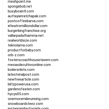
meshpoint.me
spongebob.net
busyboxintl.com
auttayanratchapak.com
postcoffeebarva.com
elteatromilliondollar.com
burgerkingfranchise.org
vallarpadathamma.net
realworldsize.com
teknolama.com
productforbaby.com
orb-z.com
fosterscoachhousetavern.com
mesasdecultivoonline.com
boilersnbits.com
latestviralpost.com
newfreearticle.com
blitzpowerusa.com
gardenofeaten.com
hycys05.com
onemoremilerunning.com
snowboardsteez.com
instagrambioforgirls.com