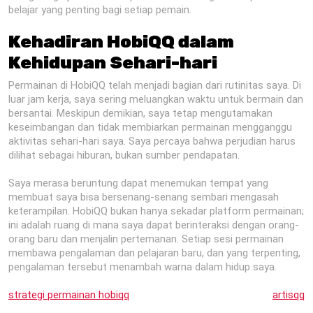
belajar yang penting bagi setiap pemain.
Kehadiran HobiQQ dalam
Kehidupan Sehari-hari
Permainan di HobiQQ telah menjadi bagian dari rutinitas saya. Di
luar jam kerja, saya sering meluangkan waktu untuk bermain dan
bersantai. Meskipun demikian, saya tetap mengutamakan
keseimbangan dan tidak membiarkan permainan mengganggu
aktivitas sehari-hari saya. Saya percaya bahwa perjudian harus
dilihat sebagai hiburan, bukan sumber pendapatan.
Saya merasa beruntung dapat menemukan tempat yang
membuat saya bisa bersenang-senang sembari mengasah
keterampilan. HobiQQ bukan hanya sekadar platform permainan;
ini adalah ruang di mana saya dapat berinteraksi dengan orang-
orang baru dan menjalin pertemanan. Setiap sesi permainan
membawa pengalaman dan pelajaran baru, dan yang terpenting,
pengalaman tersebut menambah warna dalam hidup saya.
Post
strategi permainan hobiqq
artisqq