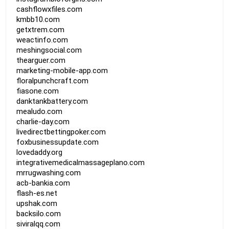
cashflowxfiles.com
kmbb10.com
getxtrem.com
weactinfo.com
meshingsocial.com
thearguer.com
marketing-mobile-app.com
floralpunchcraft.com
fiasone.com
danktankbattery.com
mealudo.com
charlie-day.com
livedirectbettingpoker.com
foxbusinessupdate.com
lovedaddy.org
integrativemedicalmassageplano.com
mrrugwashing.com
acb-bankia.com
flash-es.net
upshak.com
backsilo.com
siviralqq.com