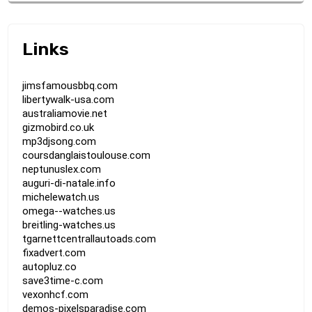
Links
jimsfamousbbq.com
libertywalk-usa.com
australiamovie.net
gizmobird.co.uk
mp3djsong.com
coursdanglaistoulouse.com
neptunuslex.com
auguri-di-natale.info
michelewatch.us
omega--watches.us
breitling-watches.us
tgarnettcentrallautoads.com
fixadvert.com
autopluz.co
save3time-c.com
vexonhcf.com
demos-pixelsparadise.com