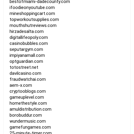
bestofmiami-dadecounty.com
ifoodieonyoutube.com
mineshoppingcart.com
topworkoutsupplies.com
mouthshutreviews.com
hirzadesalta.com
digitallifeopoly.com
casinobubbles.com
seputargym.com
impiyanamall.com
optguardian.com
totostreet.net
davilcasino.com
fraudwatchai.com
aem-x.com
cryptooblogs.com
gameuplevel.com
homethestyle.com
amuldistribution.com
borobuddur.com
wundermusic.com
gamefungames.com
25-minute-timer.com