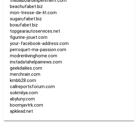
thebillboardexperiment.com
beachufabet.biz
mon-tresse-de-lit.com
sugarufabet.biz
boxufabet.biz
topgearautoservices.net
figurine-jouet.com
your-facebook-address.com
perroquet-ma-passion.com
modrenlivinghome.com
instadatahelpainews.com
geekdailies.com
merchrain.com
kmbb28.com
callreportsforum.com
sokmilya.com
abyluny.com
boomjavtrk.com
apklead.net