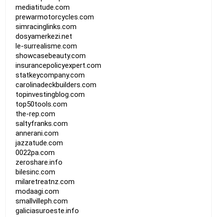
mediatitude.com
prewarmotorcycles.com
simracinglinks.com
dosyamerkezi.net
le-surrealisme.com
showcasebeauty.com
insurancepolicyexpert.com
statkeycompany.com
carolinadeckbuilders.com
topinvestingblog.com
top50tools.com
the-rep.com
saltyfranks.com
annerani.com
jazzatude.com
0022pa.com
zeroshare.info
bilesinc.com
milaretreatnz.com
modaagi.com
smallvilleph.com
galiciasuroeste.info