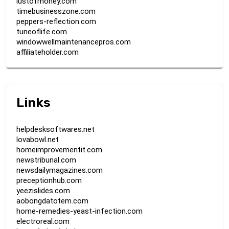
lustofmoney.com
timebusinesszone.com
peppers-reflection.com
tuneoflife.com
windowwellmaintenancepros.com
affiliateholder.com
Links
helpdesksoftwares.net
lovabowl.net
homeimprovementit.com
newstribunal.com
newsdailymagazines.com
preceptionhub.com
yeezislides.com
aobongdatotem.com
home-remedies-yeast-infection.com
electroreal.com