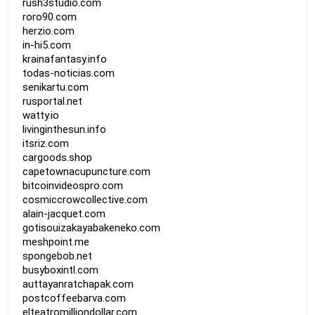
rush3studio.com
roro90.com
herzio.com
in-hi5.com
krainafantasy.info
todas-noticias.com
senikartu.com
rusportal.net
watty.io
livinginthesun.info
itsriz.com
cargoods.shop
capetownacupuncture.com
bitcoinvideospro.com
cosmiccrowcollective.com
alain-jacquet.com
gotisouizakayabakeneko.com
meshpoint.me
spongebob.net
busyboxintl.com
auttayanratchapak.com
postcoffeebarva.com
elteatromilliondollar.com