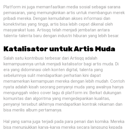
Platform ini juga memanfaatkan media sosial sebagai sarana
pemasaran, yang memungkinkan artis untuk membangun merek
pribadi mereka. Dengan kemudahan akses informasi dan
konektivitas yang tinggi, artis bisa lebih cepat dikenal oleh
masyarakat luas. Artisqq telah menjadi jembatan antara
talenta-talenta baru dengan industri hiburan yang lebih besar.
Katalisator untuk Artis Muda
Salah satu kontribusi terbesar dari Artisqq adalah
kemampuannya untuk menjadi katalisator bagi artis muda. Di
era yang didominasi oleh konten digital, talenta yang
sebelumnya sulit mendapatkan perhatian kini dapat
memamerkan kemampuan mereka dengan lebih mudah. Contoh
nyata adalah kisah seorang penyanyi muda yang awalnya hanya
mengunggah video cover lagu di platform ini. Berkat dukungan
komunitas dan algoritma yang mengedepankan kualitas,
penyanyi tersebut akhirnya mendapatkan kontrak rekaman dan
bisa merilis album pertamanya.
Hal yang sama juga terjadi pada para penari dan komika. Mereka
bisa menunjukkan karya-karya mereka secara langsung kepada