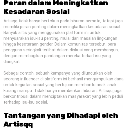
Peran dalam Meningkatkan
Kesadaran Sosial
Artisqq tidak hanya berfokus pada hiburan semata, tetapi juga
memiliki peran penting dalam meningkatkan kesadaran sosial.
Banyak artis yang menggunakan platform ini untuk
menyuarakan isu-isu penting, mulai dari masalah lingkungan
hingga kesetaraan gender. Dalam komunitas tersebut, para
pengguna seringkali terlibat dalam diskusi yang membangun,
dengan membagikan pandangan mereka terkait isu yang
diangkat.
Sebagai contoh, sebuah kampanye yang diluncurkan oleh
seorang influencer di platform ini berhasil mengumpulkan dana
untuk kegiatan sosial yang bertujuan membantu anak-anak
kurang mampu. Tidak hanya memberikan hiburan, Artisqq juga
berkontribusi dalam menciptakan masyarakat yang lebih peduli
terhadap isu-isu sosial.
Tantangan yang Dihadapi oleh
Artisqq