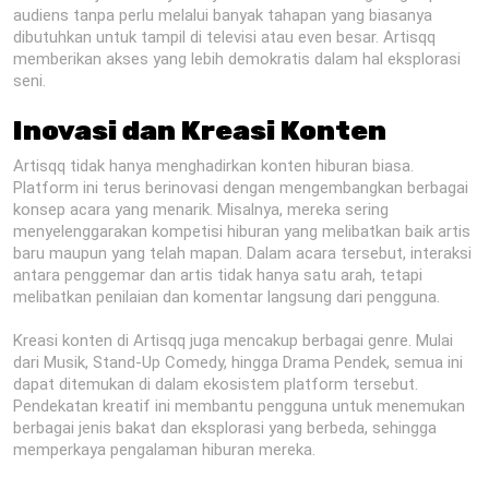
audiens tanpa perlu melalui banyak tahapan yang biasanya
dibutuhkan untuk tampil di televisi atau even besar. Artisqq
memberikan akses yang lebih demokratis dalam hal eksplorasi
seni.
Inovasi dan Kreasi Konten
Artisqq tidak hanya menghadirkan konten hiburan biasa.
Platform ini terus berinovasi dengan mengembangkan berbagai
konsep acara yang menarik. Misalnya, mereka sering
menyelenggarakan kompetisi hiburan yang melibatkan baik artis
baru maupun yang telah mapan. Dalam acara tersebut, interaksi
antara penggemar dan artis tidak hanya satu arah, tetapi
melibatkan penilaian dan komentar langsung dari pengguna.
Kreasi konten di Artisqq juga mencakup berbagai genre. Mulai
dari Musik, Stand-Up Comedy, hingga Drama Pendek, semua ini
dapat ditemukan di dalam ekosistem platform tersebut.
Pendekatan kreatif ini membantu pengguna untuk menemukan
berbagai jenis bakat dan eksplorasi yang berbeda, sehingga
memperkaya pengalaman hiburan mereka.