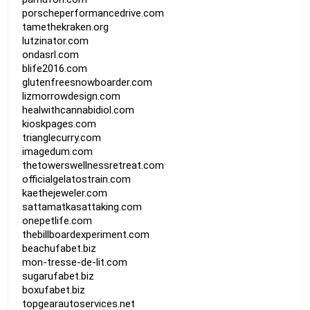
porscheperformancedrive.com
tamethekraken.org
lutzinator.com
ondasrl.com
blife2016.com
glutenfreesnowboarder.com
lizmorrowdesign.com
healwithcannabidiol.com
kioskpages.com
trianglecurry.com
imagedum.com
thetowerswellnessretreat.com
officialgelatostrain.com
kaethejeweler.com
sattamatkasattaking.com
onepetlife.com
thebillboardexperiment.com
beachufabet.biz
mon-tresse-de-lit.com
sugarufabet.biz
boxufabet.biz
topgearautoservices.net