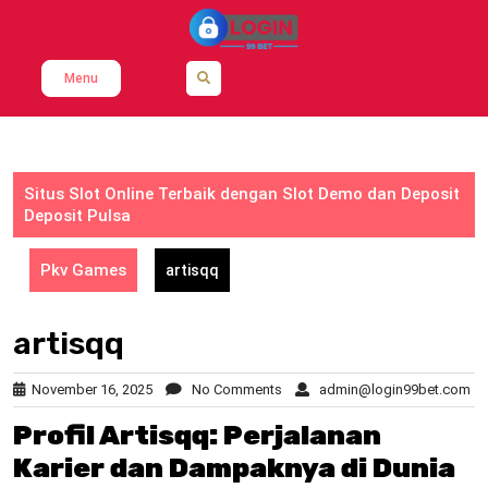
Skip
to
content
Menu
Situs Slot Online Terbaik dengan Slot Demo dan Deposit
Deposit Pulsa
Pkv Games
artisqq
artisqq
November 16, 2025
No Comments
admin@login99bet.com
Profil Artisqq: Perjalanan
Karier dan Dampaknya di Dunia