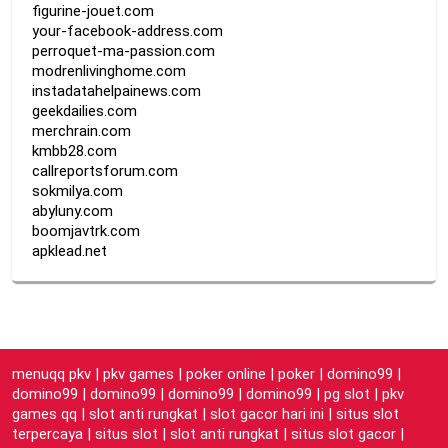
figurine-jouet.com
your-facebook-address.com
perroquet-ma-passion.com
modrenlivinghome.com
instadatahelpainews.com
geekdailies.com
merchrain.com
kmbb28.com
callreportsforum.com
sokmilya.com
abyluny.com
boomjavtrk.com
apklead.net
menuqq pkv
|
pkv games
|
poker online
|
poker
|
domino99
|
domino99
|
domino99
|
domino99
|
domino99
|
pg slot
|
pkv
games qq
|
slot anti rungkat
|
slot gacor hari ini
|
situs slot
terpercaya
|
situs slot
|
slot anti rungkat
|
situs slot gacor
|