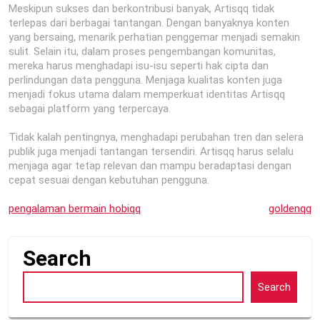
Meskipun sukses dan berkontribusi banyak, Artisqq tidak
terlepas dari berbagai tantangan. Dengan banyaknya konten
yang bersaing, menarik perhatian penggemar menjadi semakin
sulit. Selain itu, dalam proses pengembangan komunitas,
mereka harus menghadapi isu-isu seperti hak cipta dan
perlindungan data pengguna. Menjaga kualitas konten juga
menjadi fokus utama dalam memperkuat identitas Artisqq
sebagai platform yang terpercaya.
Tidak kalah pentingnya, menghadapi perubahan tren dan selera
publik juga menjadi tantangan tersendiri. Artisqq harus selalu
menjaga agar tetap relevan dan mampu beradaptasi dengan
cepat sesuai dengan kebutuhan pengguna.
Post
pengalaman bermain hobiqq
goldenqq
navigation
Search
Search