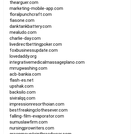
thearguer.com
marketing-mobile-app.com
floralpunchcraft.com
fiasone.com
danktankbattery.com
mealudo.com
charlie-day.com
livedirectbettingpoker.com
foxbusinessupdate.com
lovedaddy.org
integrativemedicalmassageplano.com
mrrugwashing.com
acb-bankia.com
flash-es.net
upshak.com
backsilo.com
siviralqq.com
impressionresorthoian.com
bestfreakingclothesever.com
falling-film-evaporator.com
sumuslawfirm.com
nursingprowriters.com