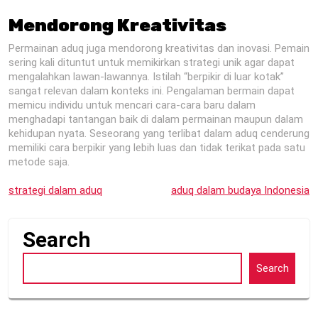
Mendorong Kreativitas
Permainan aduq juga mendorong kreativitas dan inovasi. Pemain
sering kali dituntut untuk memikirkan strategi unik agar dapat
mengalahkan lawan-lawannya. Istilah “berpikir di luar kotak”
sangat relevan dalam konteks ini. Pengalaman bermain dapat
memicu individu untuk mencari cara-cara baru dalam
menghadapi tantangan baik di dalam permainan maupun dalam
kehidupan nyata. Seseorang yang terlibat dalam aduq cenderung
memiliki cara berpikir yang lebih luas dan tidak terikat pada satu
metode saja.
Post
strategi dalam aduq
aduq dalam budaya Indonesia
navigation
Search
Search