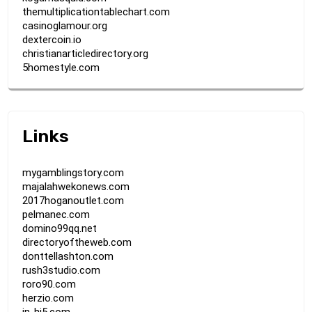
themultiplicationtablechart.com
casinoglamour.org
dextercoin.io
christianarticledirectory.org
5homestyle.com
Links
mygamblingstory.com
majalahwekonews.com
2017hoganoutlet.com
pelmanec.com
domino99qq.net
directoryoftheweb.com
donttellashton.com
rush3studio.com
roro90.com
herzio.com