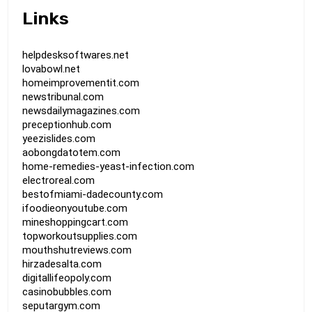
Links
helpdesksoftwares.net
lovabowl.net
homeimprovementit.com
newstribunal.com
newsdailymagazines.com
preceptionhub.com
yeezislides.com
aobongdatotem.com
home-remedies-yeast-infection.com
electroreal.com
bestofmiami-dadecounty.com
ifoodieonyoutube.com
mineshoppingcart.com
topworkoutsupplies.com
mouthshutreviews.com
hirzadesalta.com
digitallifeopoly.com
casinobubbles.com
seputargym.com