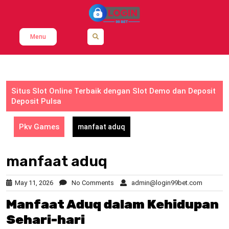
Skip
to
content
Menu
Situs Slot Online Terbaik dengan Slot Demo dan Deposit
Deposit Pulsa
Pkv Games
manfaat aduq
manfaat aduq
May 11, 2026
No Comments
admin@login99bet.com
Manfaat Aduq dalam Kehidupan
Sehari-hari