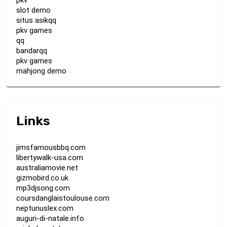
pkv
slot demo
situs asikqq
pkv games
qq
bandarqq
pkv games
mahjong demo
Links
jimsfamousbbq.com
libertywalk-usa.com
australiamovie.net
gizmobird.co.uk
mp3djsong.com
coursdanglaistoulouse.com
neptunuslex.com
auguri-di-natale.info