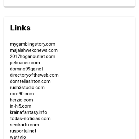
Links
mygamblingstory.com
majalahwekonews.com
2017hoganoutlet.com
pelmanec.com
domino99qq.net
directoryoftheweb.com
donttellashton.com
rush3studio.com
roro90.com
herzio.com
in-hi5.com
krainafantasy.info
todas-noticias.com
senikartu.com
rusportal.net
watty.io