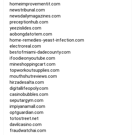
homeimprovementit.com
newstribunal.com
newsdailymagazines.com
preceptionhub.com
yeezislides.com
aobongdatotem.com
home-remedies-yeast-infection.com
electroreal.com
bestofmiami-dadecounty.com
ifoodieonyoutube.com
mineshoppingcart.com
topworkoutsupplies.com
mouthshutreviews.com
hirzadesalta.com
digitallifeopoly.com
casinobubbles.com
seputargym.com
impiyanamall.com
optguardian.com
totostreet.net
davilcasino.com
fraudwatchai.com