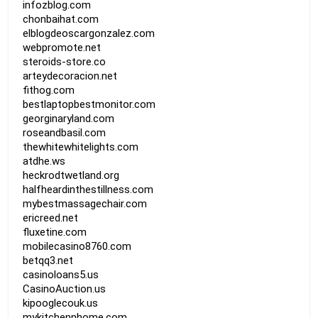
infozblog.com
chonbaihat.com
elblogdeoscargonzalez.com
webpromote.net
steroids-store.co
arteydecoracion.net
fithog.com
bestlaptopbestmonitor.com
georginaryland.com
roseandbasil.com
thewhitewhitelights.com
atdhe.ws
heckrodtwetland.org
halfheardinthestillness.com
mybestmassagechair.com
ericreed.net
fluxetine.com
mobilecasino8760.com
betqq3.net
casinoloans5.us
CasinoAuction.us
kipooglecouk.us
mykitchennhome.com