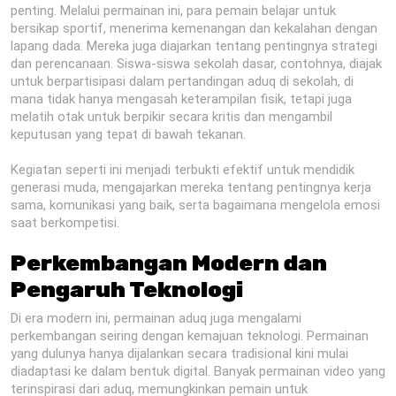
penting. Melalui permainan ini, para pemain belajar untuk
bersikap sportif, menerima kemenangan dan kekalahan dengan
lapang dada. Mereka juga diajarkan tentang pentingnya strategi
dan perencanaan. Siswa-siswa sekolah dasar, contohnya, diajak
untuk berpartisipasi dalam pertandingan aduq di sekolah, di
mana tidak hanya mengasah keterampilan fisik, tetapi juga
melatih otak untuk berpikir secara kritis dan mengambil
keputusan yang tepat di bawah tekanan.
Kegiatan seperti ini menjadi terbukti efektif untuk mendidik
generasi muda, mengajarkan mereka tentang pentingnya kerja
sama, komunikasi yang baik, serta bagaimana mengelola emosi
saat berkompetisi.
Perkembangan Modern dan
Pengaruh Teknologi
Di era modern ini, permainan aduq juga mengalami
perkembangan seiring dengan kemajuan teknologi. Permainan
yang dulunya hanya dijalankan secara tradisional kini mulai
diadaptasi ke dalam bentuk digital. Banyak permainan video yang
terinspirasi dari aduq, memungkinkan pemain untuk