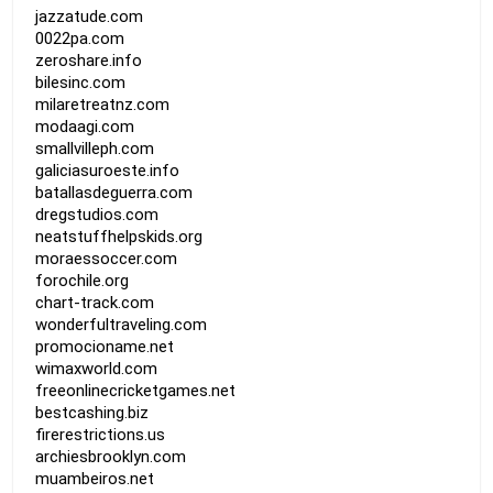
jazzatude.com
0022pa.com
zeroshare.info
bilesinc.com
milaretreatnz.com
modaagi.com
smallvilleph.com
galiciasuroeste.info
batallasdeguerra.com
dregstudios.com
neatstuffhelpskids.org
moraessoccer.com
forochile.org
chart-track.com
wonderfultraveling.com
promocioname.net
wimaxworld.com
freeonlinecricketgames.net
bestcashing.biz
firerestrictions.us
archiesbrooklyn.com
muambeiros.net