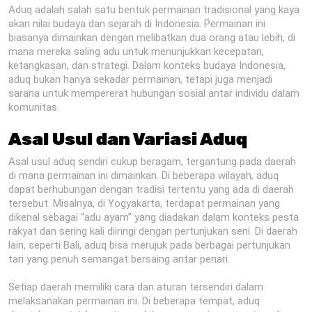
Aduq adalah salah satu bentuk permainan tradisional yang kaya
akan nilai budaya dan sejarah di Indonesia. Permainan ini
biasanya dimainkan dengan melibatkan dua orang atau lebih, di
mana mereka saling adu untuk menunjukkan kecepatan,
ketangkasan, dan strategi. Dalam konteks budaya Indonesia,
aduq bukan hanya sekadar permainan, tetapi juga menjadi
sarana untuk mempererat hubungan sosial antar individu dalam
komunitas.
Asal Usul dan Variasi Aduq
Asal usul aduq sendiri cukup beragam, tergantung pada daerah
di mana permainan ini dimainkan. Di beberapa wilayah, aduq
dapat berhubungan dengan tradisi tertentu yang ada di daerah
tersebut. Misalnya, di Yogyakarta, terdapat permainan yang
dikenal sebagai “adu ayam” yang diadakan dalam konteks pesta
rakyat dan sering kali diiringi dengan pertunjukan seni. Di daerah
lain, seperti Bali, aduq bisa merujuk pada berbagai pertunjukan
tari yang penuh semangat bersaing antar penari.
Setiap daerah memiliki cara dan aturan tersendiri dalam
melaksanakan permainan ini. Di beberapa tempat, aduq