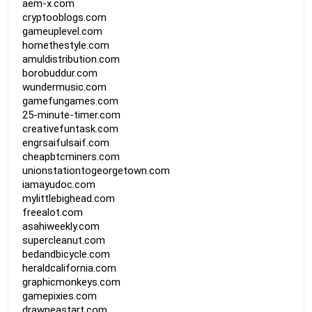
aem-x.com
cryptooblogs.com
gameuplevel.com
homethestyle.com
amuldistribution.com
borobuddur.com
wundermusic.com
gamefungames.com
25-minute-timer.com
creativefuntask.com
engrsaifulsaif.com
cheapbtcminers.com
unionstationtogeorgetown.com
iamayudoc.com
mylittlebighead.com
freealot.com
asahiweekly.com
supercleanut.com
bedandbicycle.com
heraldcalifornia.com
graphicmonkeys.com
gamepixies.com
drawneastart.com