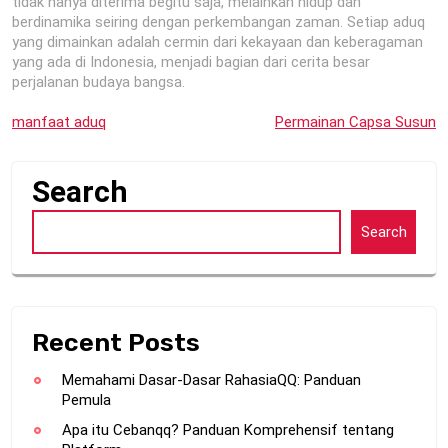
tidak hanya diterima begitu saja, melainkan hidup dan
berdinamika seiring dengan perkembangan zaman. Setiap aduq
yang dimainkan adalah cermin dari kekayaan dan keberagaman
yang ada di Indonesia, menjadi bagian dari cerita besar
perjalanan budaya bangsa.
Post
manfaat aduq
Permainan Capsa Susun
navigation
Search
Search
Recent Posts
Memahami Dasar-Dasar RahasiaQQ: Panduan
Pemula
Apa itu Cebanqq? Panduan Komprehensif tentang