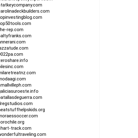
statkeycompany.com
carolinadeckbuilders.com
topinvestingblog.com
top50tools.com
the-rep.com
saltyfranks.com
annerani.com
jazzatude.com
0022pa.com
zeroshare.info
bilesinc.com
milaretreatnz.com
modaagi.com
smallvilleph.com
galiciasuroeste.info
batallasdeguerra.com
dregstudios.com
neatstuffhelpskids.org
moraessoccer.com
forochile.org
chart-track.com
wonderfultraveling.com