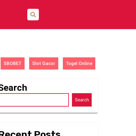
SBOBET
Slot Gacor
Togel Online
Search
Search
Recent Posts