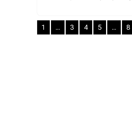
1
…
3
4
5
…
8
Posts
pagination