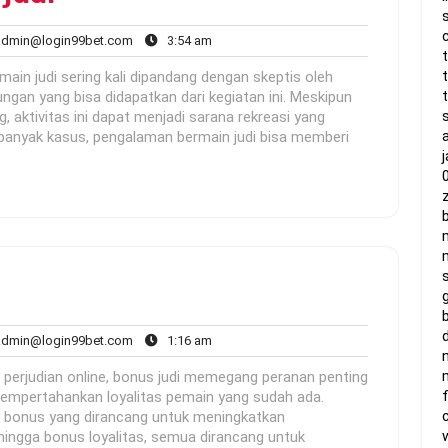
admin@login99bet.com
3:54
admin@login99bet.com
3:54 am
nts
am
n judi sering kali dipandang dengan skeptis oleh
gan yang bisa didapatkan dari kegiatan ini. Meskipun
ng, aktivitas ini dapat menjadi sarana rekreasi yang
nyak kasus, pengalaman bermain judi bisa memberi
admin@login99bet.com
1:16
admin@login99bet.com
1:16 am
nts
am
perjudian online, bonus judi memegang peranan penting
empertahankan loyalitas pemain yang sudah ada.
s bonus yang dirancang untuk meningkatkan
ingga bonus loyalitas, semua dirancang untuk