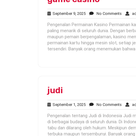
September
No
September 9, 2025
No Comments
a
9,
Commen
Pengenalan Permainan Kasino Permainan kas
2025
paling menarik di seluruh dunia. Dengan ber
maupun pemain berpengalaman, kasino men
permainan kartu hingga mesin slot, setiap j
tersendiri. Banyak orang menemukan bahwa 
judi
September
No
September 1, 2025
No Comments
a
1,
Commen
Pengenalan tentang Judi di Indonesia Judi m
2025
di berbagai budaya di seluruh dunia. Di Indon
tabu dan dilarang oleh hukum. Meskipun demik
terbuka maupun tersembunyi. Banyak orang t