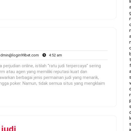
admin@login99bet.com
4:52
admin@login99bet.com
4:52 am
nts
am
erjudian online, istilah “ratu judi terpercaya” sering
m atau agen yang memiliki reputasi kuat dan
warkan berbagai jenis permainan judi yang menarik,
 hingga poker. Namun, tidak semua situs yang mengklaim
judi