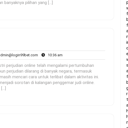
n banyaknya pilihan yang […]
admin@login99bet.com
10:36
admin@login99bet.com
10:36 am
nts
am
stri perjudian online telah mengalami pertumbuhan
un perjudian dilarang di banyak negara, termasuk
asih mencari cara untuk terlibat dalam aktivitas ini.
menjadi sorotan di kalangan penggemar judi online.
[…]