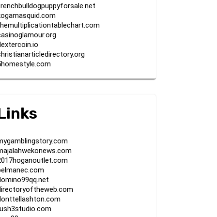
frenchbulldogpuppyforsale.net
kogamasquid.com
themultiplicationtablechart.com
casinoglamour.org
dextercoin.io
christianarticledirectory.org
5homestyle.com
Links
mygamblingstory.com
majalahwekonews.com
2017hoganoutlet.com
pelmanec.com
domino99qq.net
directoryoftheweb.com
donttellashton.com
rush3studio.com