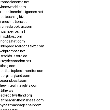
promocioname.net
wimaxworld.com
freeonlinecricketgames.net
bestcashing.biz
firerestrictions.us
archiesbrooklyn.com
muambeiros.net
infozblog.com
chonbaihat.com
elblogdeoscargonzalez.com
webpromote.net
steroids-store.co
arteydecoracion.net
fithog.com
bestlaptopbestmonitor.com
georginaryland.com
roseandbasil.com
thewhitewhitelights.com
atdhe.ws
heckrodtwetland.org
halfheardinthestillness.com
mybestmassagechair.com