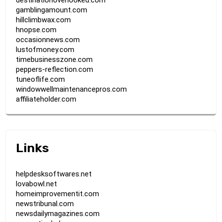
destinationoverlooked.com
gamblingamount.com
hillclimbwax.com
hnopse.com
occasionnews.com
lustofmoney.com
timebusinesszone.com
peppers-reflection.com
tuneoflife.com
windowwellmaintenancepros.com
affiliateholder.com
Links
helpdesksoftwares.net
lovabowl.net
homeimprovementit.com
newstribunal.com
newsdailymagazines.com