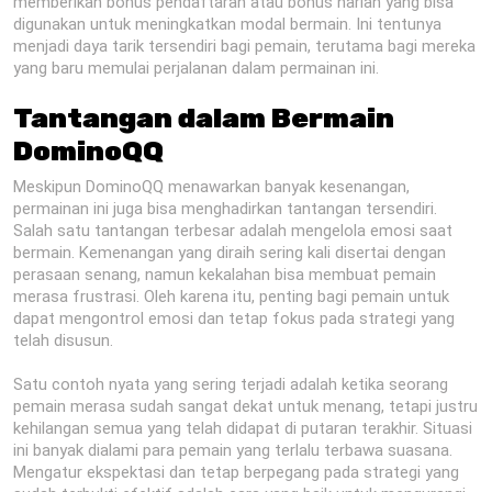
memberikan bonus pendaftaran atau bonus harian yang bisa
digunakan untuk meningkatkan modal bermain. Ini tentunya
menjadi daya tarik tersendiri bagi pemain, terutama bagi mereka
yang baru memulai perjalanan dalam permainan ini.
Tantangan dalam Bermain
DominoQQ
Meskipun DominoQQ menawarkan banyak kesenangan,
permainan ini juga bisa menghadirkan tantangan tersendiri.
Salah satu tantangan terbesar adalah mengelola emosi saat
bermain. Kemenangan yang diraih sering kali disertai dengan
perasaan senang, namun kekalahan bisa membuat pemain
merasa frustrasi. Oleh karena itu, penting bagi pemain untuk
dapat mengontrol emosi dan tetap fokus pada strategi yang
telah disusun.
Satu contoh nyata yang sering terjadi adalah ketika seorang
pemain merasa sudah sangat dekat untuk menang, tetapi justru
kehilangan semua yang telah didapat di putaran terakhir. Situasi
ini banyak dialami para pemain yang terlalu terbawa suasana.
Mengatur ekspektasi dan tetap berpegang pada strategi yang