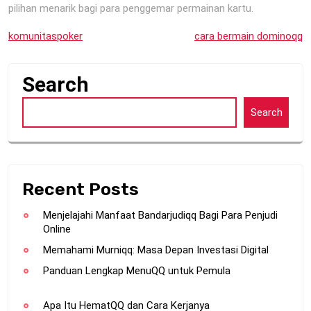
pilihan menarik bagi para penggemar permainan kartu.
Post
komunitaspoker
cara bermain dominoqq
navigation
Search
Search
Recent Posts
Menjelajahi Manfaat Bandarjudiqq Bagi Para Penjudi
Online
Memahami Murniqq: Masa Depan Investasi Digital
Panduan Lengkap MenuQQ untuk Pemula
Apa Itu HematQQ dan Cara Kerjanya