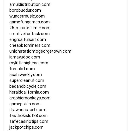
amuldistribution.com
borobuddur.com
wundermusic.com
gamefungames.com
25-minute-timer.com
creativefuntask.com
engrsaifulsaif.com
cheapbtcminers.com
unionstationtogeorgetown.com
iamayudoc.com
mylittlebighead.com
freealot.com
asahiweekly.com
supercleanut.com
bedandbicycle.com
heraldcalifornia.com
graphicmonkeys.com
gamepixies.com
drawneastart.com
fasthokislot88.com
safecasinotips.com
jackpotchips.com