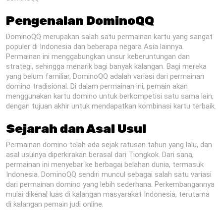
Pengenalan DominoQQ
DominoQQ merupakan salah satu permainan kartu yang sangat
populer di Indonesia dan beberapa negara Asia lainnya.
Permainan ini menggabungkan unsur keberuntungan dan
strategi, sehingga menarik bagi banyak kalangan. Bagi mereka
yang belum familiar, DominoQQ adalah variasi dari permainan
domino tradisional. Di dalam permainan ini, pemain akan
menggunakan kartu domino untuk berkompetisi satu sama lain,
dengan tujuan akhir untuk mendapatkan kombinasi kartu terbaik.
Sejarah dan Asal Usul
Permainan domino telah ada sejak ratusan tahun yang lalu, dan
asal usulnya diperkirakan berasal dari Tiongkok. Dari sana,
permainan ini menyebar ke berbagai belahan dunia, termasuk
Indonesia. DominoQQ sendiri muncul sebagai salah satu variasi
dari permainan domino yang lebih sederhana. Perkembangannya
mulai dikenal luas di kalangan masyarakat Indonesia, terutama
di kalangan pemain judi online.