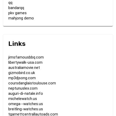
qq
bandarqq
pkv games
mahjong demo
Links
jimsfamousbbq.com
libertywalk-usa.com
australiamovie.net
gizmobird.co.uk
mp3djsong.com
coursdanglaistoulouse.com
neptunuslex.com
auguri-di-natale.info
michelewatch.us
omega--watches.us
breitling-watches.us
tgarnettcentrallautoads.com