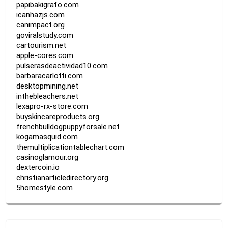
papibakigrafo.com
icanhazjs.com
canimpact.org
goviralstudy.com
cartourism.net
apple-cores.com
pulserasdeactividad10.com
barbaracarlotti.com
desktopmining.net
inthebleachers.net
lexapro-rx-store.com
buyskincareproducts.org
frenchbulldogpuppyforsale.net
kogamasquid.com
themultiplicationtablechart.com
casinoglamour.org
dextercoin.io
christianarticledirectory.org
5homestyle.com