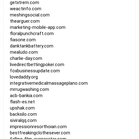
getxtrem.com
weactinfo.com
meshingsocial.com
thearguer.com
marketing-mobile-app.com
floralpunchcraft.com
fiasone.com
danktankbattery.com
mealudo.com
charlie-day.com
livedirectbettingpoker.com
foxbusinessupdate.com
lovedaddy.org
integrativemedicalmassageplano.com
mrrugwashing.com
acb-bankia.com
flash-es.net
upshak.com
backsilo.com
siviralqq.com
impressionresorthoian.com
bestfreakingclothesever.com