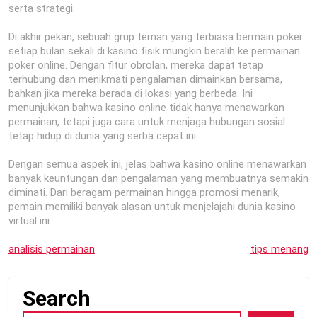
serta strategi.
Di akhir pekan, sebuah grup teman yang terbiasa bermain poker
setiap bulan sekali di kasino fisik mungkin beralih ke permainan
poker online. Dengan fitur obrolan, mereka dapat tetap
terhubung dan menikmati pengalaman dimainkan bersama,
bahkan jika mereka berada di lokasi yang berbeda. Ini
menunjukkan bahwa kasino online tidak hanya menawarkan
permainan, tetapi juga cara untuk menjaga hubungan sosial
tetap hidup di dunia yang serba cepat ini.
Dengan semua aspek ini, jelas bahwa kasino online menawarkan
banyak keuntungan dan pengalaman yang membuatnya semakin
diminati. Dari beragam permainan hingga promosi menarik,
pemain memiliki banyak alasan untuk menjelajahi dunia kasino
virtual ini.
Post
analisis permainan
tips menang
navigation
Search