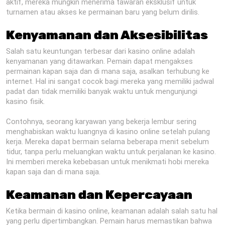
aktif, mereka mungkin menerima tawaran eksklusif untuk
turnamen atau akses ke permainan baru yang belum dirilis.
Kenyamanan dan Aksesibilitas
Salah satu keuntungan terbesar dari kasino online adalah
kenyamanan yang ditawarkan. Pemain dapat mengakses
permainan kapan saja dan di mana saja, asalkan terhubung ke
internet. Hal ini sangat cocok bagi mereka yang memiliki jadwal
padat dan tidak memiliki banyak waktu untuk mengunjungi
kasino fisik.
Contohnya, seorang karyawan yang bekerja lembur sering
menghabiskan waktu luangnya di kasino online setelah pulang
kerja. Mereka dapat bermain selama beberapa menit sebelum
tidur, tanpa perlu meluangkan waktu untuk perjalanan ke kasino.
Ini memberi mereka kebebasan untuk menikmati hobi mereka
kapan saja dan di mana saja.
Keamanan dan Kepercayaan
Ketika bermain di kasino online, keamanan adalah salah satu hal
yang perlu dipertimbangkan. Pemain harus memastikan bahwa