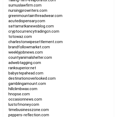
falling-film-evaporator.com
sumuslawfirm.com
nursingprowriters.com
greenmountainthreadwear.com
acutedispensary.com
sattamatkanewsblog.com
cryptocurrencytradingcn.com
totowaz.com
charlestonwipesettlement.com
brandfollowmarket.com
weeklyjobnews.com
countyanimalshelter.com
adwebtagging.com
ranksuperior.net
babystepahead.com
destinationoverlooked.com
gamblingamount.com
hillclimbwax.com
hnopse.com
occasionnews.com
lustofmoney.com
timebusinesszone.com
peppers-reflection.com