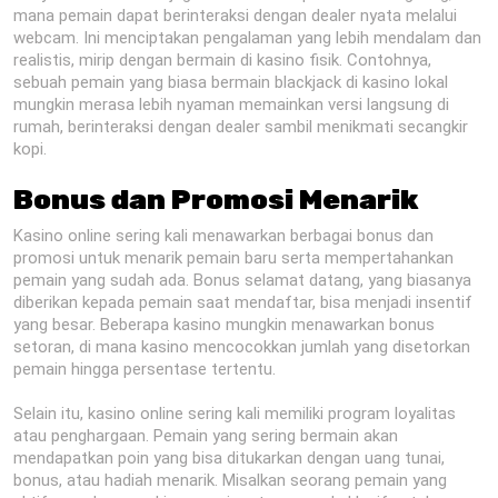
mana pemain dapat berinteraksi dengan dealer nyata melalui
webcam. Ini menciptakan pengalaman yang lebih mendalam dan
realistis, mirip dengan bermain di kasino fisik. Contohnya,
sebuah pemain yang biasa bermain blackjack di kasino lokal
mungkin merasa lebih nyaman memainkan versi langsung di
rumah, berinteraksi dengan dealer sambil menikmati secangkir
kopi.
Bonus dan Promosi Menarik
Kasino online sering kali menawarkan berbagai bonus dan
promosi untuk menarik pemain baru serta mempertahankan
pemain yang sudah ada. Bonus selamat datang, yang biasanya
diberikan kepada pemain saat mendaftar, bisa menjadi insentif
yang besar. Beberapa kasino mungkin menawarkan bonus
setoran, di mana kasino mencocokkan jumlah yang disetorkan
pemain hingga persentase tertentu.
Selain itu, kasino online sering kali memiliki program loyalitas
atau penghargaan. Pemain yang sering bermain akan
mendapatkan poin yang bisa ditukarkan dengan uang tunai,
bonus, atau hadiah menarik. Misalkan seorang pemain yang