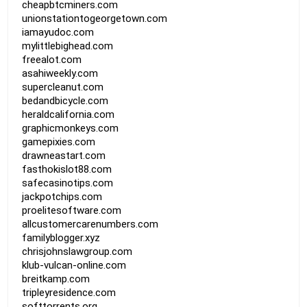
cheapbtcminers.com
unionstationtogeorgetown.com
iamayudoc.com
mylittlebighead.com
freealot.com
asahiweekly.com
supercleanut.com
bedandbicycle.com
heraldcalifornia.com
graphicmonkeys.com
gamepixies.com
drawneastart.com
fasthokislot88.com
safecasinotips.com
jackpotchips.com
proelitesoftware.com
allcustomercarenumbers.com
familyblogger.xyz
chrisjohnslawgroup.com
klub-vulcan-online.com
breitkamp.com
tripleyresidence.com
softtorrents.org