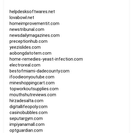
helpdesksoftwares.net
lovabowl.net
homeimprovementit.com
newstribunal.com
newsdailymagazines.com
preceptionhub.com
yeezislides.com
aobongdatotem.com
home-remedies-yeast-infection.com
electroreal.com
bestofmiami-dadecounty.com
ifoodieonyoutube.com
mineshoppingcart.com
topworkoutsupplies.com
mouthshutreviews.com
hirzadesalta.com
digitallifeopoly.com
casinobubbles.com
seputargym.com
impiyanamall.com
optguardian.com