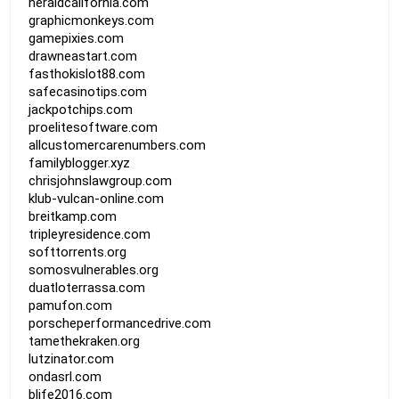
heraldcalifornia.com
graphicmonkeys.com
gamepixies.com
drawneastart.com
fasthokislot88.com
safecasinotips.com
jackpotchips.com
proelitesoftware.com
allcustomercarenumbers.com
familyblogger.xyz
chrisjohnslawgroup.com
klub-vulcan-online.com
breitkamp.com
tripleyresidence.com
softtorrents.org
somosvulnerables.org
duatloterrassa.com
pamufon.com
porscheperformancedrive.com
tamethekraken.org
lutzinator.com
ondasrl.com
blife2016.com