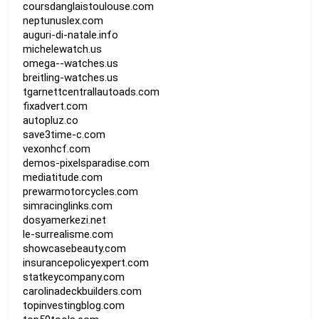
coursdanglaistoulouse.com
neptunuslex.com
auguri-di-natale.info
michelewatch.us
omega--watches.us
breitling-watches.us
tgarnettcentrallautoads.com
fixadvert.com
autopluz.co
save3time-c.com
vexonhcf.com
demos-pixelsparadise.com
mediatitude.com
prewarmotorcycles.com
simracinglinks.com
dosyamerkezi.net
le-surrealisme.com
showcasebeauty.com
insurancepolicyexpert.com
statkeycompany.com
carolinadeckbuilders.com
topinvestingblog.com