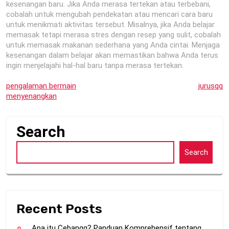
kesenangan baru. Jika Anda merasa tertekan atau terbebani,
cobalah untuk mengubah pendekatan atau mencari cara baru
untuk menikmati aktivitas tersebut. Misalnya, jika Anda belajar
memasak tetapi merasa stres dengan resep yang sulit, cobalah
untuk memasak makanan sederhana yang Anda cintai. Menjaga
kesenangan dalam belajar akan memastikan bahwa Anda terus
ingin menjelajahi hal-hal baru tanpa merasa tertekan.
Post
pengalaman bermain
jurusqq
menyenangkan
navigation
Search
Search
Recent Posts
Apa itu Cebanqq? Panduan Komprehensif tentang