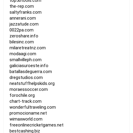
top50tools.com
the-rep.com
saltyfranks.com
annerani.com
jazzatude.com
0022pa.com
zeroshare.info
bilesinc.com
milaretreatnz.com
modaagi.com
smallvilleph.com
galiciasuroeste.info
batallasdeguerra.com
dregstudios.com
neatstuffhelpskids.org
moraessoccer.com
forochile.org
chart-track.com
wonderfultraveling.com
promocioname.net
wimaxworld.com
freeonlinecricketgames.net
bestcashing.biz