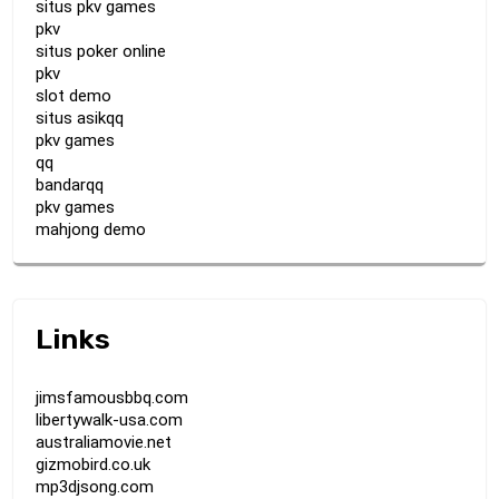
situs pkv games
pkv
situs poker online
pkv
slot demo
situs asikqq
pkv games
qq
bandarqq
pkv games
mahjong demo
Links
jimsfamousbbq.com
libertywalk-usa.com
australiamovie.net
gizmobird.co.uk
mp3djsong.com