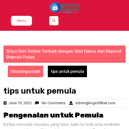
Skip
to
content
Menu
Situs Slot Online Terbaik dengan Slot Demo dan Deposit
Deposit Pulsa
Uncategorized
tips untuk pemula
tips untuk pemula
June 19, 2025
No Comments
admin@login99bet.com
Pengenalan untuk Pemula
Ketika memulai sesuatu yang baru, baik itu hobi atau keahlian,