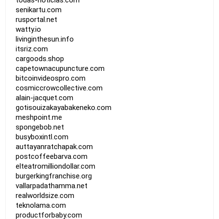
todas-noticias.com
senikartu.com
rusportal.net
watty.io
livinginthesun.info
itsriz.com
cargoods.shop
capetownacupuncture.com
bitcoinvideospro.com
cosmiccrowcollective.com
alain-jacquet.com
gotisouizakayabakeneko.com
meshpoint.me
spongebob.net
busyboxintl.com
auttayanratchapak.com
postcoffeebarva.com
elteatromilliondollar.com
burgerkingfranchise.org
vallarpadathamma.net
realworldsize.com
teknolama.com
productforbaby.com