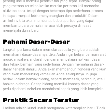
penting untuk memiliki pendekatan yang tepat. Banyak orang
yang merasa tertekan ketika mereka pertama kali mencoba
aktivitas baru, tetapi dengan beberapa tips sederhana, proses
ini dapat menjadi lebih menyenangkan dan produktif. Dalam
artikel ini, kita akan membahas beberapa tips yang dapat
membantu para pemula merasa lebih percaya diri saat
menjelajahi dunia baru.
Pahami Dasar-Dasar
Langkah pertama dalam memulai sesuatu yang baru adalah
memahami dasar-dasarnya. Jika Anda ingin belajar bermain alat
musik, misalnya, mulailah dengan mempelajari not-not dasar
dan teknik bermain yang sederhana. Dengan memahami dasar-
dasar terlebih dahulu, Anda akan membangun fondasi yang kuat
yang akan mendukung kemajuan Anda selanjutnya. Ini juga
berlaku dalam banyak bidang, seperti memasak, berkebun, atau
bahkan olahraga. Setiap bidang memiliki konsep dasar yang
perlu dipahami sebelum mendalami aspek yang lebih kompleks.
Praktik Secara Teratur
Latihan adalah kunci untuk menguasai keterampilan baru. Tidak