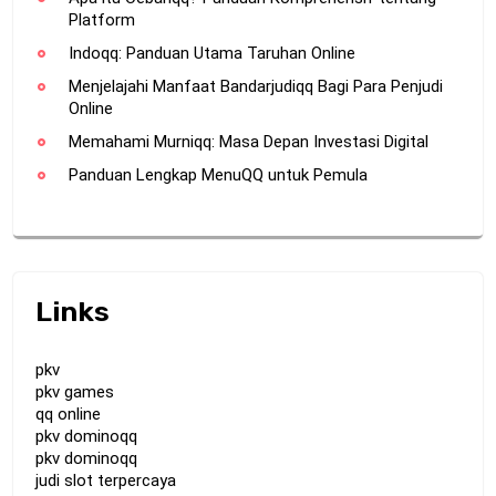
Platform
Indoqq: Panduan Utama Taruhan Online
Menjelajahi Manfaat Bandarjudiqq Bagi Para Penjudi
Online
Memahami Murniqq: Masa Depan Investasi Digital
Panduan Lengkap MenuQQ untuk Pemula
Links
pkv
pkv games
qq online
pkv dominoqq
pkv dominoqq
judi slot terpercaya