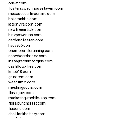
orb-z.com
fosterscoachhousetavern.com
mesasdecultivoonline.com
boilersnbits.com
latestviralpost.com
newfreearticle.com
blitzpowerusa.com
gardenofeaten.com
hycys05.com
onemoremilerunning.com
snowboardsteez.com
instagrambioforgirls.com
cashflowxfiles.com
kmbb10.com
getxtrem.com
weactinfo.com
meshingsocial.com
thearguer.com
marketing-mobile-app.com
floralpunchcraft.com
fiasone.com
danktankbattery.com