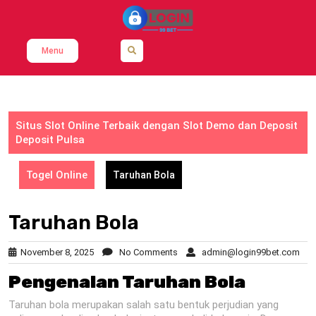
Skip
to
content
Menu
Situs Slot Online Terbaik dengan Slot Demo dan Deposit
Deposit Pulsa
Togel Online
Taruhan Bola
Taruhan Bola
November 8, 2025
No Comments
admin@login99bet.com
Pengenalan Taruhan Bola
Taruhan bola merupakan salah satu bentuk perjudian yang