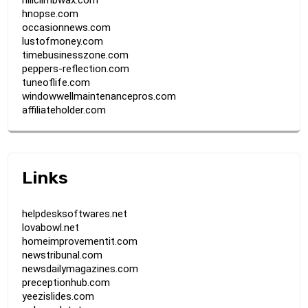
hillclimbwax.com
hnopse.com
occasionnews.com
lustofmoney.com
timebusinesszone.com
peppers-reflection.com
tuneoflife.com
windowwellmaintenancepros.com
affiliateholder.com
Links
helpdesksoftwares.net
lovabowl.net
homeimprovementit.com
newstribunal.com
newsdailymagazines.com
preceptionhub.com
yeezislides.com