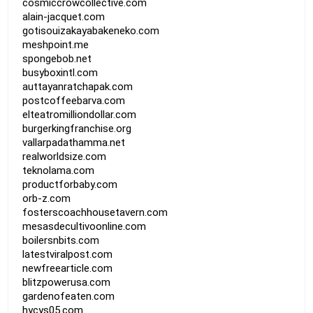
cosmiccrowcollective.com
alain-jacquet.com
gotisouizakayabakeneko.com
meshpoint.me
spongebob.net
busyboxintl.com
auttayanratchapak.com
postcoffeebarva.com
elteatromilliondollar.com
burgerkingfranchise.org
vallarpadathamma.net
realworldsize.com
teknolama.com
productforbaby.com
orb-z.com
fosterscoachhousetavern.com
mesasdecultivoonline.com
boilersnbits.com
latestviralpost.com
newfreearticle.com
blitzpowerusa.com
gardenofeaten.com
hycys05.com