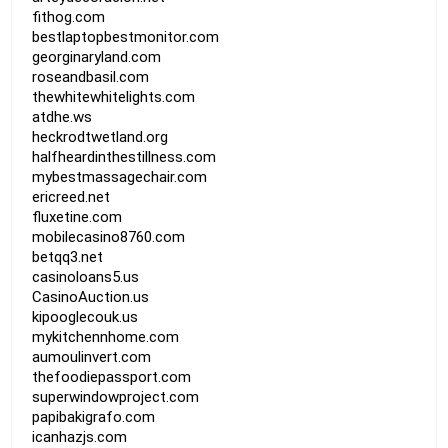
fithog.com
bestlaptopbestmonitor.com
georginaryland.com
roseandbasil.com
thewhitewhitelights.com
atdhe.ws
heckrodtwetland.org
halfheardinthestillness.com
mybestmassagechair.com
ericreed.net
fluxetine.com
mobilecasino8760.com
betqq3.net
casinoloans5.us
CasinoAuction.us
kipooglecouk.us
mykitchennhome.com
aumoulinvert.com
thefoodiepassport.com
superwindowproject.com
papibakigrafo.com
icanhazjs.com