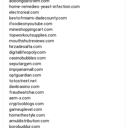
aobongdatotem.com
home-remedies-yeast-infection.com
electroreal.com
bestofmiami-dadecounty.com
ifoodieonyoutube.com
mineshoppingcart.com
topworkoutsupplies.com
mouthshutreviews.com
hirzadesalta.com
digitallifeopoly.com
casinobubbles.com
seputargym.com
impiyanamall.com
optguardian.com
totostreet.net
davilcasino.com
fraudwatchai.com
aem-x.com
cryptooblogs.com
gameuplevel.com
homethestyle.com
amuldistribution.com
borobuddur.com