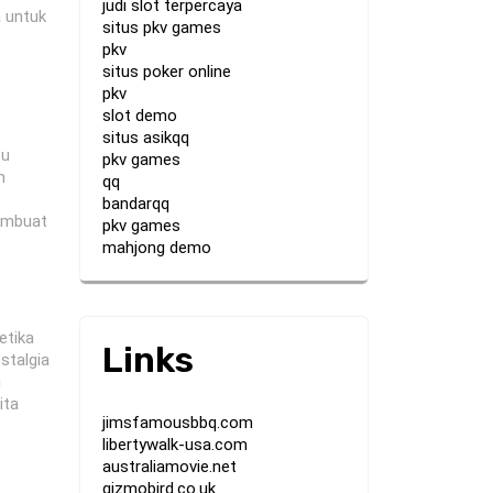
judi slot terpercaya
 untuk
situs pkv games
pkv
situs poker online
pkv
slot demo
situs asikqq
tu
pkv games
n
qq
bandarqq
embuat
pkv games
mahjong demo
etika
Links
stalgia
i
ita
jimsfamousbbq.com
libertywalk-usa.com
australiamovie.net
gizmobird.co.uk