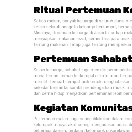
Ritual Pertemuan K
Setiap malam, banyak keluarga di seluruh dunia me
ketika seluruh anggota keluarga berkumpul, berbag
Misalnya, di sebuah keluarga di Jakarta, setiap ma
menyiapkan makanan lezat, sementara para anak me
tentang makanan, tetapi juga tentang memperkuat
Pertemuan Sahabat 
Selain keluarga, sahabat juga memiliki peran penti
mana teman-teman berkumpul di kafe atau tempat r
memilih tempat-tempat unik untuk menghabiskan 
sekedar bersantai sambil mendengarkan musik, mom
dan cerita hidup menjadikan pertemanan lebih ber
Kegiatan Komunitas
Pertemuan malam juga sering dilakukan dalam kont
kelompok masyarakat sering mengadakan acara di m
beberapa daerah, terdapat kelompok sukarelawan