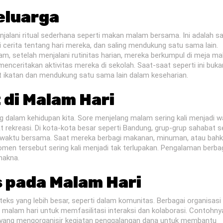
eluarga
njalani ritual sederhana seperti makan malam bersama. Ini adalah s
i cerita tentang hari mereka, dan saling mendukung satu sama lain.
lam, setelah menjalani rutinitas harian, mereka berkumpul di meja ma
nceritakan aktivitas mereka di sekolah. Saat-saat seperti ini buk
 ikatan dan mendukung satu sama lain dalam keseharian.
di Malam Hari
ng dalam kehidupan kita. Sore menjelang malam sering kali menjadi w
ekreasi. Di kota-kota besar seperti Bandung, grup-grup sahabat s
waktu bersama. Saat mereka berbagi makanan, minuman, atau bah
en tersebut sering kali menjadi tak terlupakan. Pengalaman berba
makna.
 pada Malam Hari
eks yang lebih besar, seperti dalam komunitas. Berbagai organisasi
alam hari untuk memfasilitasi interaksi dan kolaborasi. Contohnya
 yang mengorganisir kegiatan penggalangan dana untuk membantu