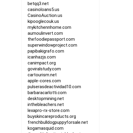
betqq3.net
casinoloans5.us
CasinoAuction.us
kipooglecouk.us
mykitchennhome.com
aumoulinvert.com
thefoodiepassport.com
superwindowproject.com
papibakigrafo.com
icanhazjs.com
canimpact.org
goviralstudy.com
cartourism.net
apple-cores.com
pulserasdeactividad10.com
barbaracarlotti.com
desktopmining.net
inthebleachers.net
lexapro-rx-store.com
buyskincareproducts.org
frenchbulldogpuppyforsale.net
kogamasquid.com