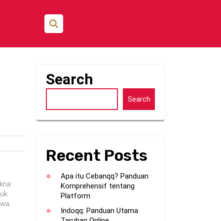
Search
Search
Recent Posts
Apa itu Cebanqq? Panduan
akna
Komprehensif tentang
tuk
Platform
awa
Indoqq: Panduan Utama
Taruhan Online