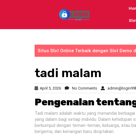
Skip
to
Ho
content
Slo
Situs Slot Online Terbaik dengan Slot Demo 
tadi malam
April 5, 2026
No Comments
admin@login99
Pengenalan tentan
Tadi malam adalah waktu yang menandai berbagai 
yang dalam bagi setiap individu. Dalam kehidupan 
berkumpul dengan teman-teman, keluarga, atau bahk
bergema, dan kenangan baru diciptakan.