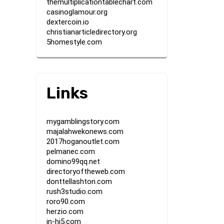
themultiplicationtablechart.com
casinoglamour.org
dextercoin.io
christianarticledirectory.org
5homestyle.com
Links
mygamblingstory.com
majalahwekonews.com
2017hoganoutlet.com
pelmanec.com
domino99qq.net
directoryoftheweb.com
donttellashton.com
rush3studio.com
roro90.com
herzio.com
in-hi5.com