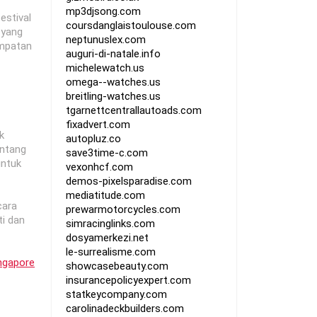
mp3djsong.com
estival
coursdanglaistoulouse.com
 yang
neptunuslex.com
empatan
auguri-di-natale.info
michelewatch.us
omega--watches.us
breitling-watches.us
tgarnettcentrallautoads.com
fixadvert.com
k
autopluz.co
entang
save3time-c.com
untuk
vexonhcf.com
demos-pixelsparadise.com
mediatitude.com
cara
prewarmotorcycles.com
ti dan
simracinglinks.com
dosyamerkezi.net
le-surrealisme.com
ngapore
showcasebeauty.com
insurancepolicyexpert.com
statkeycompany.com
carolinadeckbuilders.com