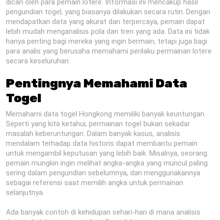
dicari oleh para pemain lotere. Informasi ini mencakup hasil
pengundian togel, yang biasanya dilakukan secara rutin. Dengan
mendapatkan data yang akurat dan terpercaya, pemain dapat
lebih mudah menganalisis pola dan tren yang ada. Data ini tidak
hanya penting bagi mereka yang ingin bermain, tetapi juga bagi
para analis yang berusaha memahami perilaku permainan lotere
secara keseluruhan.
Pentingnya Memahami Data
Togel
Memahami data togel Hongkong memiliki banyak keuntungan.
Seperti yang kita ketahui, permainan togel bukan sekadar
masalah keberuntungan. Dalam banyak kasus, analisis
mendalam terhadap data historis dapat membantu pemain
untuk mengambil keputusan yang lebih baik. Misalnya, seorang
pemain mungkin ingin melihat angka-angka yang muncul paling
sering dalam pengundian sebelumnya, dan menggunakannya
sebagai referensi saat memilih angka untuk permainan
selanjutnya.
Ada banyak contoh di kehidupan sehari-hari di mana analisis