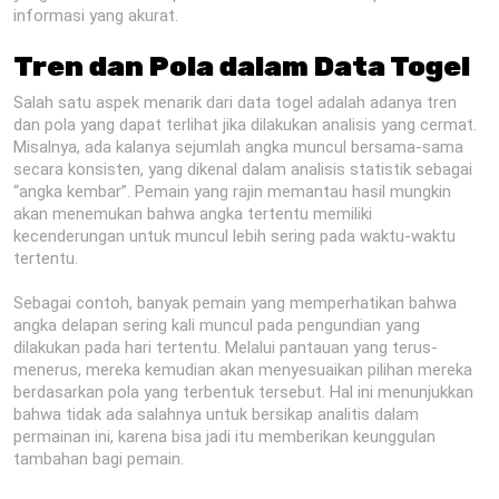
informasi yang akurat.
Tren dan Pola dalam Data Togel
Salah satu aspek menarik dari data togel adalah adanya tren
dan pola yang dapat terlihat jika dilakukan analisis yang cermat.
Misalnya, ada kalanya sejumlah angka muncul bersama-sama
secara konsisten, yang dikenal dalam analisis statistik sebagai
“angka kembar”. Pemain yang rajin memantau hasil mungkin
akan menemukan bahwa angka tertentu memiliki
kecenderungan untuk muncul lebih sering pada waktu-waktu
tertentu.
Sebagai contoh, banyak pemain yang memperhatikan bahwa
angka delapan sering kali muncul pada pengundian yang
dilakukan pada hari tertentu. Melalui pantauan yang terus-
menerus, mereka kemudian akan menyesuaikan pilihan mereka
berdasarkan pola yang terbentuk tersebut. Hal ini menunjukkan
bahwa tidak ada salahnya untuk bersikap analitis dalam
permainan ini, karena bisa jadi itu memberikan keunggulan
tambahan bagi pemain.