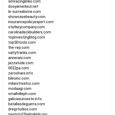
simracinglinks.com
dosyamerkezi.net
le-surrealisme.com
showcasebeauty.com
insurancepolicyexpert.com
statkeycompany.com
carolinadeckbuilders.com
topinvestingblog.com
top50tools.com
the-rep.com
saltyfranks.com
annerani.com
jazzatude.com
0022pa.com
zeroshare.info
bilesinc.com
milaretreatnz.com
modaagi.com
smallvilleph.com
galiciasuroeste.info
batallasdeguerra.com
dregstudios.com
neatstuffhelpskids.org