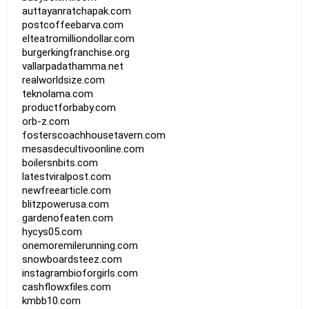
auttayanratchapak.com
postcoffeebarva.com
elteatromilliondollar.com
burgerkingfranchise.org
vallarpadathamma.net
realworldsize.com
teknolama.com
productforbaby.com
orb-z.com
fosterscoachhousetavern.com
mesasdecultivoonline.com
boilersnbits.com
latestviralpost.com
newfreearticle.com
blitzpowerusa.com
gardenofeaten.com
hycys05.com
onemoremilerunning.com
snowboardsteez.com
instagrambioforgirls.com
cashflowxfiles.com
kmbb10.com