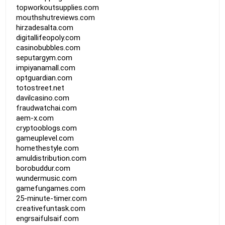
topworkoutsupplies.com
mouthshutreviews.com
hirzadesalta.com
digitallifeopoly.com
casinobubbles.com
seputargym.com
impiyanamall.com
optguardian.com
totostreet.net
davilcasino.com
fraudwatchai.com
aem-x.com
cryptooblogs.com
gameuplevel.com
homethestyle.com
amuldistribution.com
borobuddur.com
wundermusic.com
gamefungames.com
25-minute-timer.com
creativefuntask.com
engrsaifulsaif.com