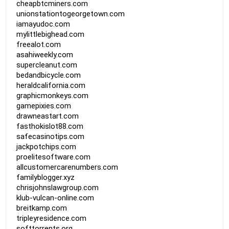
cheapbtcminers.com
unionstationtogeorgetown.com
iamayudoc.com
mylittlebighead.com
freealot.com
asahiweekly.com
supercleanut.com
bedandbicycle.com
heraldcalifornia.com
graphicmonkeys.com
gamepixies.com
drawneastart.com
fasthokislot88.com
safecasinotips.com
jackpotchips.com
proelitesoftware.com
allcustomercarenumbers.com
familyblogger.xyz
chrisjohnslawgroup.com
klub-vulcan-online.com
breitkamp.com
tripleyresidence.com
softtorrents.org