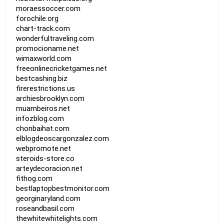
moraessoccer.com
forochile.org
chart-track.com
wonderfultraveling.com
promocioname.net
wimaxworld.com
freeonlinecricketgames.net
bestcashing.biz
firerestrictions.us
archiesbrooklyn.com
muambeiros.net
infozblog.com
chonbaihat.com
elblogdeoscargonzalez.com
webpromote.net
steroids-store.co
arteydecoracion.net
fithog.com
bestlaptopbestmonitor.com
georginaryland.com
roseandbasil.com
thewhitewhitelights.com