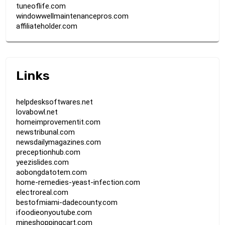
tuneoflife.com
windowwellmaintenancepros.com
affiliateholder.com
Links
helpdesksoftwares.net
lovabowl.net
homeimprovementit.com
newstribunal.com
newsdailymagazines.com
preceptionhub.com
yeezislides.com
aobongdatotem.com
home-remedies-yeast-infection.com
electroreal.com
bestofmiami-dadecounty.com
ifoodieonyoutube.com
mineshoppingcart.com