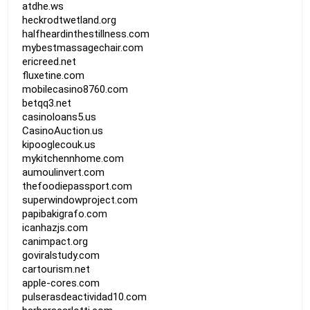
atdhe.ws
heckrodtwetland.org
halfheardinthestillness.com
mybestmassagechair.com
ericreed.net
fluxetine.com
mobilecasino8760.com
betqq3.net
casinoloans5.us
CasinoAuction.us
kipooglecouk.us
mykitchennhome.com
aumoulinvert.com
thefoodiepassport.com
superwindowproject.com
papibakigrafo.com
icanhazjs.com
canimpact.org
goviralstudy.com
cartourism.net
apple-cores.com
pulserasdeactividad10.com