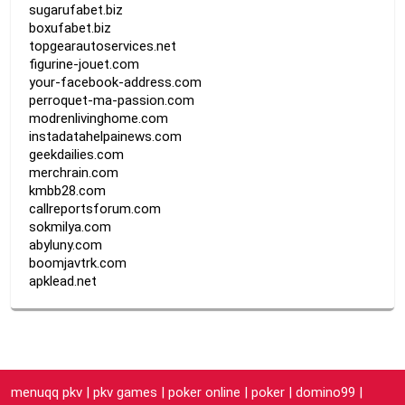
sugarufabet.biz
boxufabet.biz
topgearautoservices.net
figurine-jouet.com
your-facebook-address.com
perroquet-ma-passion.com
modrenlivinghome.com
instadatahelpainews.com
geekdailies.com
merchrain.com
kmbb28.com
callreportsforum.com
sokmilya.com
abyluny.com
boomjavtrk.com
apklead.net
menuqq pkv
|
pkv games
|
poker online
|
poker
|
domino99
|