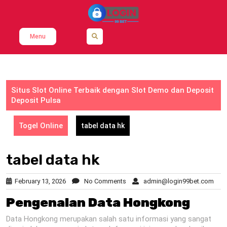
Skip
to
content
Menu
Situs Slot Online Terbaik dengan Slot Demo dan Deposit
Deposit Pulsa
Togel Online
tabel data hk
tabel data hk
February 13, 2026
No Comments
admin@login99bet.com
Pengenalan Data Hongkong
Data Hongkong merupakan salah satu informasi yang sangat