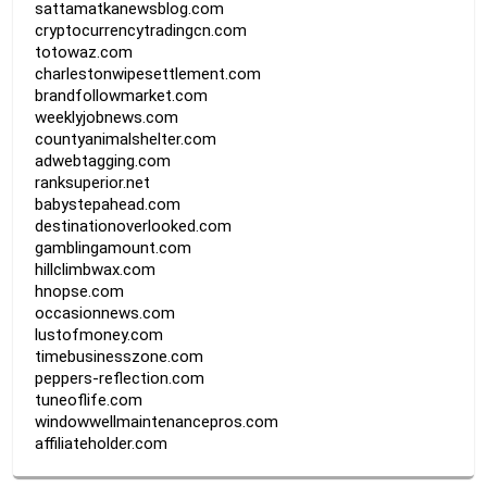
sattamatkanewsblog.com
cryptocurrencytradingcn.com
totowaz.com
charlestonwipesettlement.com
brandfollowmarket.com
weeklyjobnews.com
countyanimalshelter.com
adwebtagging.com
ranksuperior.net
babystepahead.com
destinationoverlooked.com
gamblingamount.com
hillclimbwax.com
hnopse.com
occasionnews.com
lustofmoney.com
timebusinesszone.com
peppers-reflection.com
tuneoflife.com
windowwellmaintenancepros.com
affiliateholder.com