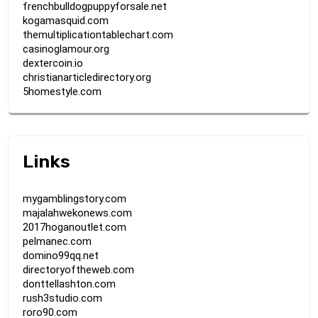
frenchbulldogpuppyforsale.net
kogamasquid.com
themultiplicationtablechart.com
casinoglamour.org
dextercoin.io
christianarticledirectory.org
5homestyle.com
Links
mygamblingstory.com
majalahwekonews.com
2017hoganoutlet.com
pelmanec.com
domino99qq.net
directoryoftheweb.com
donttellashton.com
rush3studio.com
roro90.com