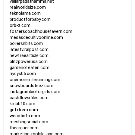
vallarpadathamma.net
realworldsize.com
teknolama.com
productforbaby.com
orb-z.com
fosterscoachhousetavern.com
mesasdecultivoonline.com
boilersnbits.com
latestviralpost.com
newfreearticle.com
blitzpowerusa.com
gardenofeaten.com
hycys05.com
onemoremilerunning.com
snowboardsteez.com
instagrambioforgirls.com
cashflowxfiles.com
kmbb10.com
getxtrem.com
weactinfo.com
meshingsocial.com
thearguer.com
marketing-mobile-app.com