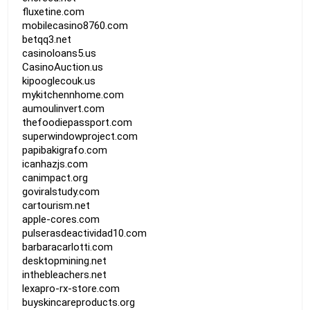
fluxetine.com
mobilecasino8760.com
betqq3.net
casinoloans5.us
CasinoAuction.us
kipooglecouk.us
mykitchennhome.com
aumoulinvert.com
thefoodiepassport.com
superwindowproject.com
papibakigrafo.com
icanhazjs.com
canimpact.org
goviralstudy.com
cartourism.net
apple-cores.com
pulserasdeactividad10.com
barbaracarlotti.com
desktopmining.net
inthebleachers.net
lexapro-rx-store.com
buyskincareproducts.org