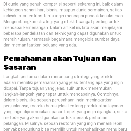
Di dunia yang penuh kompetisi seperti sekarang ini, baik dalam
kehidupan sehari-hari, bisnis, maupun dunia permainan, setiap
individu atau entitas tentu ingin mencapai puncak kesuksesan.
Mengembangkan strategi yang efektif sangat penting untuk
mencapai kemenangan. Dalam artikel ini, kita akan menjelajahi
beberapa pendekatan dan teknik yang dapat digunakan untuk
meraih tujuan, termasuk bagaimana mengelola sumber daya
dan memanfaatkan peluang yang ada.
Pemahaman akan Tujuan dan
Sasaran
Langkah pertama dalam merancang strategi yang efektif
adalah memiliki pemahaman yang jelas tentang apa yang ingin
dicapai. Tanpa tujuan yang jelas, sulit untuk menentukan
langkah-langkah yang tepat untuk mencapainya. Contohnya,
dalam bisnis, jika sebuah perusahaan ingin meningkatkan
penjualannya, mereka harus jelas tentang produk atau layanan
yang ingin dipromosikan, pasar target yang ingin dijangkau, serta
metode yang akan digunakan untuk menarik perhatian
pelanggan. Misalnya, sebuah restoran yang ingin menarik lebih
banyak pengunjung bisa memilih untuk menghadirkan menu baru