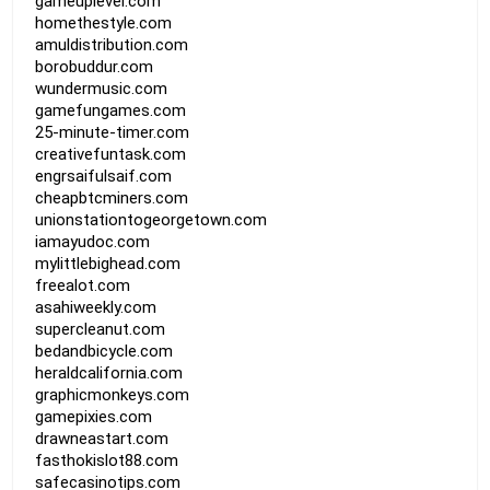
gameuplevel.com
homethestyle.com
amuldistribution.com
borobuddur.com
wundermusic.com
gamefungames.com
25-minute-timer.com
creativefuntask.com
engrsaifulsaif.com
cheapbtcminers.com
unionstationtogeorgetown.com
iamayudoc.com
mylittlebighead.com
freealot.com
asahiweekly.com
supercleanut.com
bedandbicycle.com
heraldcalifornia.com
graphicmonkeys.com
gamepixies.com
drawneastart.com
fasthokislot88.com
safecasinotips.com