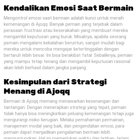
Kendalikan Emosi Saat Bermain
Mengontrol emosi saat bermain adalah kunci untuk meraih
kemenangan di Ajoqq. Banyak pemain yang terjebak dalam
perasaan frustrasi atau keserakahan yang membuat mereka
mengambil keputusan yang buruk. Misalnya, apabila seorang
pemain mengalami kekalahan beruntun, sangat mudah bagi
mereka untuk mencoba mengejar ketertinggalan dengan
bertaruh lebih besar. Ini bisa berakibat fatal. Sebaliknya, pemain
yang mampu tetap tenang dan mengambil keputusan rasional
akan lebih berhasil dalam jangka panjang.
Kesimpulan dari Strategi
Menang di Ajoqq
Bermain di Ajoqq memang menawarkan kesenangan dan
tantangan. Dengan menerapkan strategi yang tepat, pemain
tidak hanya bisa meningkatkan peluang kemenangan tetapi juga
mengurangi risiko kerugian. Melalui pemahaman permainan,
manajemen modal yang baik, dan pengendalian emosi, para
pemain dapat menjadikan pengalaman bermain lebih
menguntungkan. Hal ini memerlukan waktu dan latihan, tetapi