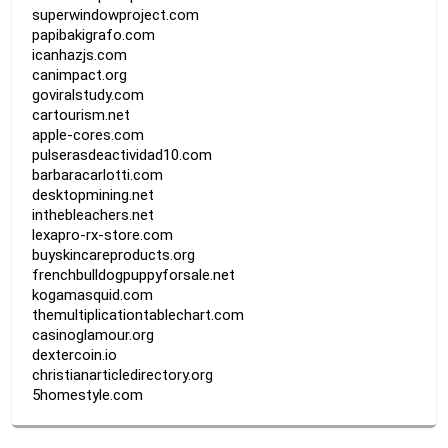
superwindowproject.com
papibakigrafo.com
icanhazjs.com
canimpact.org
goviralstudy.com
cartourism.net
apple-cores.com
pulserasdeactividad10.com
barbaracarlotti.com
desktopmining.net
inthebleachers.net
lexapro-rx-store.com
buyskincareproducts.org
frenchbulldogpuppyforsale.net
kogamasquid.com
themultiplicationtablechart.com
casinoglamour.org
dextercoin.io
christianarticledirectory.org
5homestyle.com