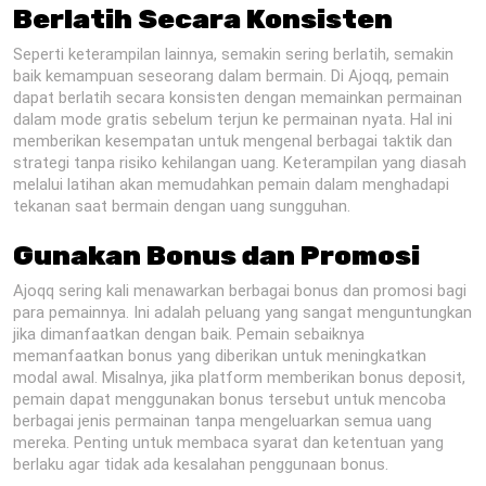
Berlatih Secara Konsisten
Seperti keterampilan lainnya, semakin sering berlatih, semakin
baik kemampuan seseorang dalam bermain. Di Ajoqq, pemain
dapat berlatih secara konsisten dengan memainkan permainan
dalam mode gratis sebelum terjun ke permainan nyata. Hal ini
memberikan kesempatan untuk mengenal berbagai taktik dan
strategi tanpa risiko kehilangan uang. Keterampilan yang diasah
melalui latihan akan memudahkan pemain dalam menghadapi
tekanan saat bermain dengan uang sungguhan.
Gunakan Bonus dan Promosi
Ajoqq sering kali menawarkan berbagai bonus dan promosi bagi
para pemainnya. Ini adalah peluang yang sangat menguntungkan
jika dimanfaatkan dengan baik. Pemain sebaiknya
memanfaatkan bonus yang diberikan untuk meningkatkan
modal awal. Misalnya, jika platform memberikan bonus deposit,
pemain dapat menggunakan bonus tersebut untuk mencoba
berbagai jenis permainan tanpa mengeluarkan semua uang
mereka. Penting untuk membaca syarat dan ketentuan yang
berlaku agar tidak ada kesalahan penggunaan bonus.