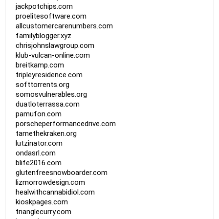
jackpotchips.com
proelitesoftware.com
allcustomercarenumbers.com
familyblogger.xyz
chrisjohnslawgroup.com
klub-vulcan-online.com
breitkamp.com
tripleyresidence.com
softtorrents.org
somosvulnerables.org
duatloterrassa.com
pamufon.com
porscheperformancedrive.com
tamethekraken.org
lutzinator.com
ondasrl.com
blife2016.com
glutenfreesnowboarder.com
lizmorrowdesign.com
healwithcannabidiol.com
kioskpages.com
trianglecurry.com