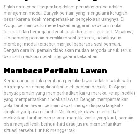
Salah satu aspek terpenting dalam perjudian online adalah
manajemen modal. Banyak pemain yang mengalami kerugian
besar karena tidak memperhatikan pengelolaan uangnya. Di
Ajoqq, pemain perlu menetapkan anggaran sebelum mulai
bermain dan berpegang teguh pada batasan tersebut. Misalnya,
jika seorang pemain memiliki modal tertentu, sebaiknya ia
membagi modal tersebut menjadi beberapa sesi bermain.
Dengan cara ini, pemain tidak akan mudah tergoda untuk terus
bermain meskipun telah mengalami kekalahan.
Membaca Perilaku Lawan
Kemampuan untuk membaca perilaku lawan adalah salah satu
strategi yang sering diabaikan oleh pemain pemula. Di Ajoqq,
banyak pemain yang memperhatikan kartu mereka, tetapi sedikit
yang memperhatikan tindakan lawan. Dengan memperhatikan
pola taruhan lawan, pemain dapat mengantisipasi langkah-
langkah yang akan diambil. Misalnya, jika lawan sering kali
melakukan taruhan besar saat memiliki kartu yang kuat, pemain
bisa menjadi lebih berhati-hati atau justru memanfaatkan
situasi tersebut untuk menggertak.