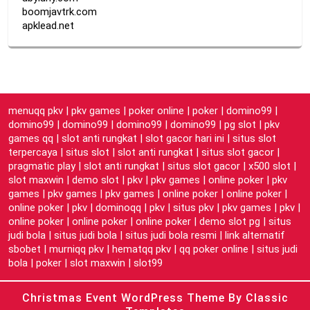
boomjavtrk.com
apklead.net
menuqq pkv
|
pkv games
|
poker online
|
poker
|
domino99
|
domino99
|
domino99
|
domino99
|
domino99
|
pg slot
|
pkv
games qq
|
slot anti rungkat
|
slot gacor hari ini
|
situs slot
terpercaya
|
situs slot
|
slot anti rungkat
|
situs slot gacor
|
pragmatic play
|
slot anti rungkat
|
situs slot gacor
|
x500 slot
|
slot maxwin
|
demo slot
|
pkv
|
pkv games
|
online poker
|
pkv
games
|
pkv games
|
pkv games
|
online poker
|
online poker
|
online poker
|
pkv
|
dominoqq
|
pkv
|
situs pkv
|
pkv games
|
pkv
|
online poker
|
online poker
|
online poker
|
demo slot pg
|
situs
judi bola
|
situs judi bola
|
situs judi bola resmi
|
link alternatif
sbobet
|
murniqq pkv
|
hematqq pkv
|
qq poker online
|
situs judi
bola
|
poker
|
slot maxwin
|
slot99
Christmas Event WordPress Theme
By Classic