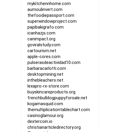
mykitchennhome.com
aumoulinvert.com
thefoodiepassport.com
superwindowproject.com
papibakigrafo.com
icanhazjs.com
canimpact.org
goviralstudy.com
cartourism.net
apple-cores.com
pulserasdeactividad10.com
barbaracarlotti.com
desktopmining.net
inthebleachers.net
lexapro-rx-store.com
buyskincareproducts.org
frenchbulldogpuppyforsale.net
kogamasquid.com
themultiplicationtablechart.com
casinoglamour.org
dextercoin.io
christianarticledirectory.org