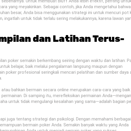
g sebenarnya. Untuk membuat bluff Anda lebih efektif, penting untu
cara yang meyakinkan. Sebagai contoh, jika Anda mengetahui bahwa
uhan besar, Anda bisa menggunakan strategi ini untuk mencuri pot 
 ingatlah untuk tidak terlalu sering melakukannya, karena lawan ya
pilan dan Latihan Terus-
pilan poker semakin berkembang seiring dengan waktu dan latihan. P
untuk belajar, baik melalui pengalaman langsung maupun dengan
ain poker profesional seringkali mencari pelatihan dan sumber daya 
.
 atau bahkan bermain secara online merupakan cara-cara yang baik
rmainan. Di samping itu, merefleksikan permainan Anda—mengana
saha untuk tidak mengulangi kesalahan yang sama—adalah bagian pe
api juga tentang strategi dan psikologi. Dengan memahami berbaga
 kemampuan bermain poker Anda. Semakin banyak waktu yang Anda
ar kemungkinan Anda untuk menjadi pemain poker yang sukses.