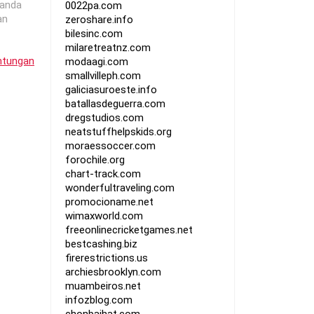
tanda
0022pa.com
an
zeroshare.info
bilesinc.com
milaretreatnz.com
ntungan
modaagi.com
smallvilleph.com
galiciasuroeste.info
batallasdeguerra.com
dregstudios.com
neatstuffhelpskids.org
moraessoccer.com
forochile.org
chart-track.com
wonderfultraveling.com
promocioname.net
wimaxworld.com
freeonlinecricketgames.net
bestcashing.biz
firerestrictions.us
archiesbrooklyn.com
muambeiros.net
infozblog.com