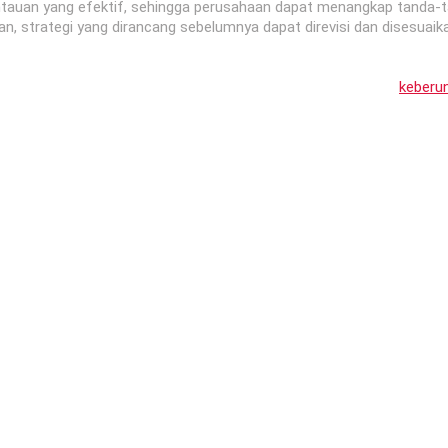
antauan yang efektif, sehingga perusahaan dapat menangkap tanda-
n, strategi yang dirancang sebelumnya dapat direvisi dan disesuaik
keberu