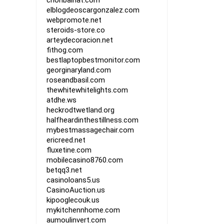
chonbaihat.com
elblogdeoscargonzalez.com
webpromote.net
steroids-store.co
arteydecoracion.net
fithog.com
bestlaptopbestmonitor.com
georginaryland.com
roseandbasil.com
thewhitewhitelights.com
atdhe.ws
heckrodtwetland.org
halfheardinthestillness.com
mybestmassagechair.com
ericreed.net
fluxetine.com
mobilecasino8760.com
betqq3.net
casinoloans5.us
CasinoAuction.us
kipooglecouk.us
mykitchennhome.com
aumoulinvert.com