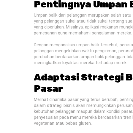
Pentingnya Umpan B
Umpan balik dari pelanggan merupakan salah satu
yang pelanggan sukai atau tidak sukai tentang s
yang diperlukan. Misalnya, aplikasi makanan mung
pemesanan guna memahami pengalaman mereka.
Dengan menganalisis umpan balik tersebut, perusah
pelanggan mengeluhkan waktu pengiriman, perusah
perubahan berdasarkan umpan balik pelanggan tid
meningkatkan loyalitas mereka terhadap merek.
Adaptasi Strategi
Pasar
Melihat dinamika pasar yang terus berubah, penting
dalam strategi bisnis akan memungkinkan perusah
kebutuhan pelanggan maupun dalam kondisi pasar.
penyesuaian pada menu mereka berdasarkan tren 
vegetarian atau bebas gluten.