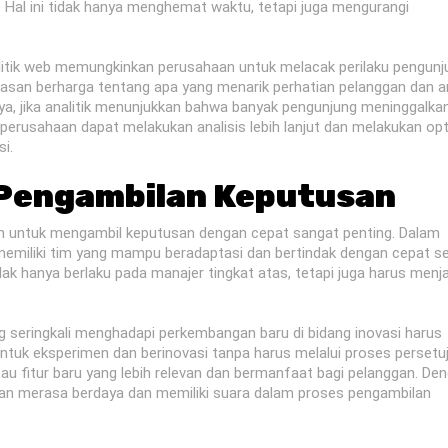
Hal ini tidak hanya menghemat waktu, tetapi juga mengurangi
alitik web memungkinkan perusahaan untuk melacak perilaku pengunj
asan berharga tentang apa yang menarik perhatian pelanggan dan a
a, jika analitik menunjukkan bahwa banyak pengunjung meninggalka
 perusahaan dapat melakukan analisis lebih lanjut dan melakukan op
i.
 Pengambilan Keputusan
n untuk mengambil keputusan dengan cepat sangat penting. Dalam
memiliki tim yang mampu beradaptasi dan bertindak dengan cepat s
idak hanya berlaku pada manajer tingkat atas, tetapi juga harus men
 seringkali menghadapi perkembangan baru di bidang inovasi harus
uk eksperimen dan berinovasi tanpa harus melalui proses persetu
tau fitur baru yang lebih relevan dan bermanfaat bagi pelanggan. De
an merasa berdaya dan memiliki suara dalam proses pengambilan