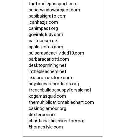
thefoodiepassport.com
superwindowproject.com
papibakigrafo.com
icanhazjs.com
canimpact.org
goviralstudy.com
cartourism.net
apple-cores.com
pulserasdeactividad10.com
barbaracarlotti.com
desktopmining.net
inthebleachers.net
lexapro-rx-store.com
buyskincareproducts.org
frenchbulldogpuppyforsale.net
kogamasquid.com
themultiplicationtablechart.com
casinoglamour.org
dextercoin.io
christianarticledirectory.org
5homestyle.com