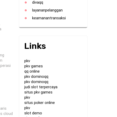
divaqq
layananpelanggan
keamanantransaksi
.
a
Links
ang
am
pkv
perasi
pkv games
qq online
pkv dominoqq
pkv dominoqq
judi slot terpercaya
situs pkv games
pkv
situs poker online
pkv
aris
slot demo
s cloud