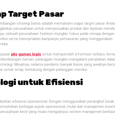
p Target Pasar
embangan strategi bisnis adalah memahami siapa target pasar Anda
gkinkan perusahaan untuk menyesuaikan produk dan layanan merek
nya, sebuah perusahaan fashion mungkin fokus pada remaja dengan
 terkini serta menciptakan kampanye pemasaran yang menggunakan
reka.
t pasar
pkv games login
untuk memperoleh informasi terbaru tent
 perkembangan zaman, pelanggan mungkin mengalami perubahan dal
rategi. Misalnya, selama pandemi, banyak bisnis yang awalnya bero
line untuk tetap terhubung dengan pelanggan mereka.
ogi untuk Efisiensi
atkan efisiensi operasional. Dengan menggunakan perangkat lunak
atiskan berbagai aspek operasional, mulai dari manajemen invent
 perusahaan kecil yang mulai mengadopsi sistem manajemen berbasi