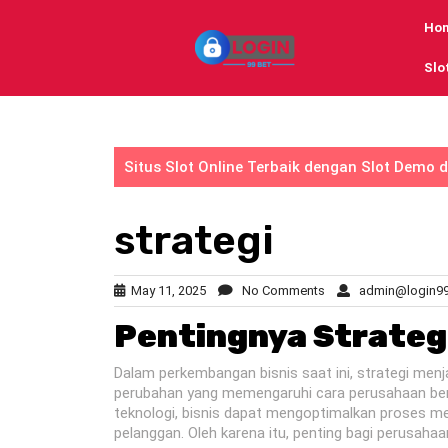
Skip
to
Ho
content
Slo
Situs Slot Online Terbaik dengan Slot Demo 
strategi
May 11, 2025
No Comments
admin@login9
Pentingnya Strategi
Dalam perkembangan bisnis saat ini, strategi men
perubahan yang memengaruhi cara perusahaan bero
teknologi, bisnis dapat mengoptimalkan proses 
pelanggan. Oleh karena itu, penting bagi perusah