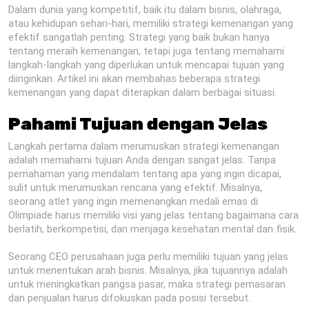
Dalam dunia yang kompetitif, baik itu dalam bisnis, olahraga,
atau kehidupan sehari-hari, memiliki strategi kemenangan yang
efektif sangatlah penting. Strategi yang baik bukan hanya
tentang meraih kemenangan, tetapi juga tentang memahami
langkah-langkah yang diperlukan untuk mencapai tujuan yang
diinginkan. Artikel ini akan membahas beberapa strategi
kemenangan yang dapat diterapkan dalam berbagai situasi.
Pahami Tujuan dengan Jelas
Langkah pertama dalam merumuskan strategi kemenangan
adalah memahami tujuan Anda dengan sangat jelas. Tanpa
pemahaman yang mendalam tentang apa yang ingin dicapai,
sulit untuk merumuskan rencana yang efektif. Misalnya,
seorang atlet yang ingin memenangkan medali emas di
Olimpiade harus memiliki visi yang jelas tentang bagaimana cara
berlatih, berkompetisi, dan menjaga kesehatan mental dan fisik.
Seorang CEO perusahaan juga perlu memiliki tujuan yang jelas
untuk menentukan arah bisnis. Misalnya, jika tujuannya adalah
untuk meningkatkan pangsa pasar, maka strategi pemasaran
dan penjualan harus difokuskan pada posisi tersebut.