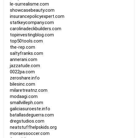
le-surrealisme.com
showcasebeauty.com
insurancepolicyexpert.com
statkeycompany.com
carolinadeckbuilders.com
topinvestingblog.com
top50tools.com
the-rep.com
saltyfranks.com
annerani.com
jazzatude.com
0022pa.com
zeroshare.info
bilesinc.com
milaretreatnz.com
modaagi.com
smallvilleph.com
galiciasuroeste.info
batallasdeguerra.com
dregstudios.com
neatstuffhelpskids.org
moraessoccer.com