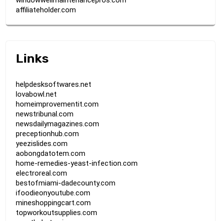
windowwellmaintenancepros.com
affiliateholder.com
Links
helpdesksoftwares.net
lovabowl.net
homeimprovementit.com
newstribunal.com
newsdailymagazines.com
preceptionhub.com
yeezislides.com
aobongdatotem.com
home-remedies-yeast-infection.com
electroreal.com
bestofmiami-dadecounty.com
ifoodieonyoutube.com
mineshoppingcart.com
topworkoutsupplies.com