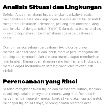
Analisis Situasi dan Lingkungan
Setelah Anda memahami tujuan, langkah berikutnya adalah
menganalisis situasi dan lingkungan. Analisis ini bertujuan untuk
mengetahui kekuatan, kelemahan, peluang, dan ancaman yang
ada. Ini dikenal dengan istilah SWOT. Dalam dunia bisnis, analisis
ini sering digunakan untuk memahami posisi perusahaan di
pasar.
Contohnya, jika sebuah perusahaan teknologi baru ingin
memasuki pasar yang sudah jenuh, mereka perlu menganalisis
pesaing dan mencari celah di mana mereka dapat memberikan
nilai tambah. Dengan pemahaman yang baik tentang lingkungan,
mereka dapat merumuskan strategi yang lebih relevan dan
efektif.
Perencanaan yang Rinci
Setelah mengidentifikasi tujuan dan memahami situasi, langkah
selanjutnya adalah menyusun rencana yang rinci. Rencana ini
harus memuat langkah-langkah konkret yang akan diambil untuk
mencapai tujuan. Misalnya, seorang pelatih olahraga akan