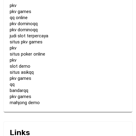
pkv
pkv games
qq online
pkv dominoqq
pkv dominoqq
judi slot terpercaya
situs pkv games
pkv
situs poker online
pkv
slot demo
situs asikqq
pkv games
qq
bandarqq
pkv games
mahjong demo
Links