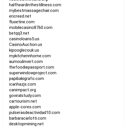
halfheardinthestillness.com
mybestmassagechair.com
ericreed.net
fluxetine.com
mobilecasino8760.com
betqq3.net
casinoloans5.us
CasinoAuction.us
kipooglecouk.us
mykitchennhome.com
aumoulinvert.com
thefoodiepassport.com
superwindowproject.com
papibakigrafo.com
icanhazjs.com
canimpact.org
goviralstudy.com
cartourism.net
apple-cores.com
pulserasdeactividad10.com
barbaracarlotti.com
desktopmining.net