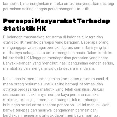
kompetitif, memungkinkan mereka untuk menyesuaikan strategi
permainan seiring dengan perkembangan statistik.
Persepsi Masyarakat Terhadap
Statistik HK
Di kalangan masyarakat, terutama di Indonesia, lotere dan
statistik HK memiliki persepsi yang beragam. Beberapa orang
menganggapnya sebagai bentuk hiburan, sementara yang lain
melihatnya sebagai cara untuk mengubah nasib. Dalam konteks
ini, statistik HK Mingguan mendapatkan perhatian yang besar.
Banyak kalangan yang mengikuti hasil pengundian dengan serius,
membahas dan menganalisis data secara mendalam.
Kebiasaan ini membuat sejumlah komunitas online muncul, di
mana orang berkumpul untuk saling berbagi informasi dan
strategi berdasarkan statistik yang telah dianalisis. Diskusi
semacam ini tidak hanya memperkaya pemahaman akan
statistik, tetapi juga membuka ruang untuk membangun
hubungan sosial antar sesama penonton. Hal ini menunjukkan
bahwa terlepas dari hasilnya, pengalaman bermain dan
berdiskusi mengenai statistik dapat membawa manfaat