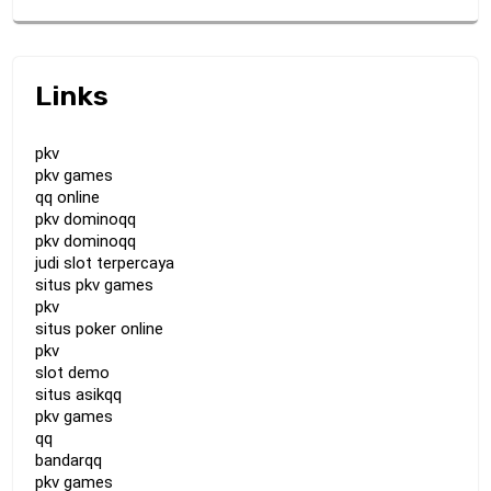
Links
pkv
pkv games
qq online
pkv dominoqq
pkv dominoqq
judi slot terpercaya
situs pkv games
pkv
situs poker online
pkv
slot demo
situs asikqq
pkv games
qq
bandarqq
pkv games