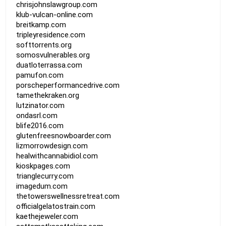
chrisjohnslawgroup.com
klub-vulcan-online.com
breitkamp.com
tripleyresidence.com
softtorrents.org
somosvulnerables.org
duatloterrassa.com
pamufon.com
porscheperformancedrive.com
tamethekraken.org
lutzinator.com
ondasrl.com
blife2016.com
glutenfreesnowboarder.com
lizmorrowdesign.com
healwithcannabidiol.com
kioskpages.com
trianglecurry.com
imagedum.com
thetowerswellnessretreat.com
officialgelatostrain.com
kaethejeweler.com