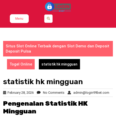
Skip
to
content
Menu
Situs Slot Online Terbaik dengan Slot Demo dan Deposit
Deposit Pulsa
Togel Online
statistik hk mingguan
statistik hk mingguan
February 28, 2026
No Comments
admin@login99bet.com
Pengenalan Statistik HK
Mingguan