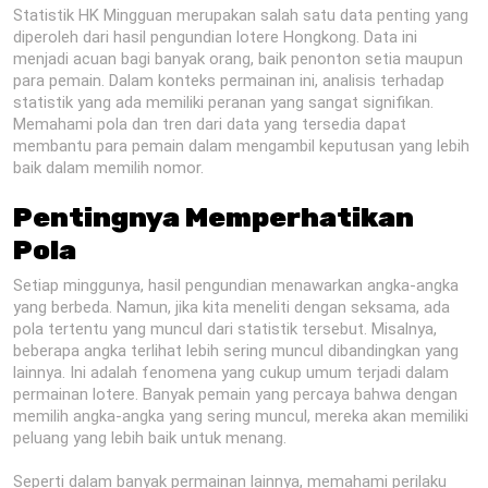
Statistik HK Mingguan merupakan salah satu data penting yang
diperoleh dari hasil pengundian lotere Hongkong. Data ini
menjadi acuan bagi banyak orang, baik penonton setia maupun
para pemain. Dalam konteks permainan ini, analisis terhadap
statistik yang ada memiliki peranan yang sangat signifikan.
Memahami pola dan tren dari data yang tersedia dapat
membantu para pemain dalam mengambil keputusan yang lebih
baik dalam memilih nomor.
Pentingnya Memperhatikan
Pola
Setiap minggunya, hasil pengundian menawarkan angka-angka
yang berbeda. Namun, jika kita meneliti dengan seksama, ada
pola tertentu yang muncul dari statistik tersebut. Misalnya,
beberapa angka terlihat lebih sering muncul dibandingkan yang
lainnya. Ini adalah fenomena yang cukup umum terjadi dalam
permainan lotere. Banyak pemain yang percaya bahwa dengan
memilih angka-angka yang sering muncul, mereka akan memiliki
peluang yang lebih baik untuk menang.
Seperti dalam banyak permainan lainnya, memahami perilaku