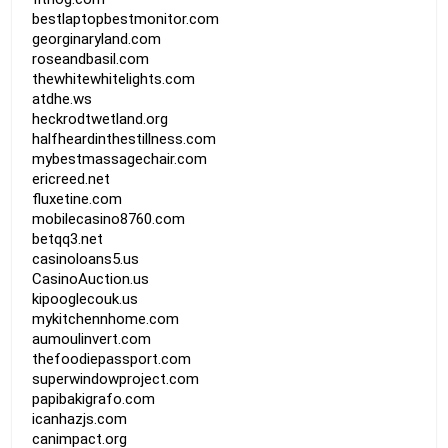
bestlaptopbestmonitor.com
georginaryland.com
roseandbasil.com
thewhitewhitelights.com
atdhe.ws
heckrodtwetland.org
halfheardinthestillness.com
mybestmassagechair.com
ericreed.net
fluxetine.com
mobilecasino8760.com
betqq3.net
casinoloans5.us
CasinoAuction.us
kipooglecouk.us
mykitchennhome.com
aumoulinvert.com
thefoodiepassport.com
superwindowproject.com
papibakigrafo.com
icanhazjs.com
canimpact.org