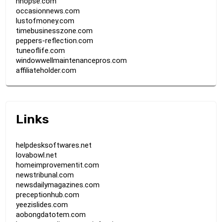
hnopse.com
occasionnews.com
lustofmoney.com
timebusinesszone.com
peppers-reflection.com
tuneoflife.com
windowwellmaintenancepros.com
affiliateholder.com
Links
helpdesksoftwares.net
lovabowl.net
homeimprovementit.com
newstribunal.com
newsdailymagazines.com
preceptionhub.com
yeezislides.com
aobongdatotem.com