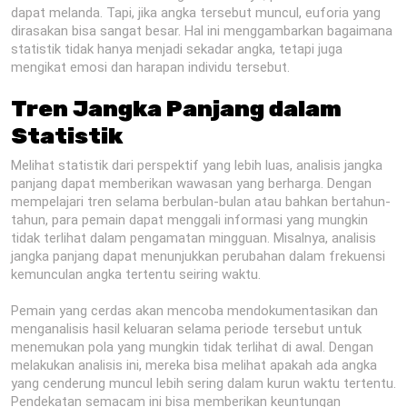
dapat melanda. Tapi, jika angka tersebut muncul, euforia yang
dirasakan bisa sangat besar. Hal ini menggambarkan bagaimana
statistik tidak hanya menjadi sekadar angka, tetapi juga
mengikat emosi dan harapan individu tersebut.
Tren Jangka Panjang dalam
Statistik
Melihat statistik dari perspektif yang lebih luas, analisis jangka
panjang dapat memberikan wawasan yang berharga. Dengan
mempelajari tren selama berbulan-bulan atau bahkan bertahun-
tahun, para pemain dapat menggali informasi yang mungkin
tidak terlihat dalam pengamatan mingguan. Misalnya, analisis
jangka panjang dapat menunjukkan perubahan dalam frekuensi
kemunculan angka tertentu seiring waktu.
Pemain yang cerdas akan mencoba mendokumentasikan dan
menganalisis hasil keluaran selama periode tersebut untuk
menemukan pola yang mungkin tidak terlihat di awal. Dengan
melakukan analisis ini, mereka bisa melihat apakah ada angka
yang cenderung muncul lebih sering dalam kurun waktu tertentu.
Pendekatan semacam ini bisa memberikan keuntungan