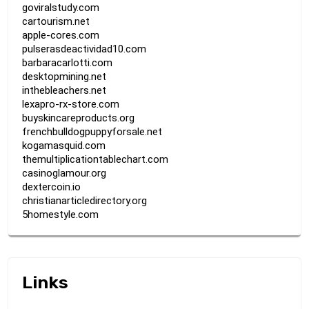
goviralstudy.com
cartourism.net
apple-cores.com
pulserasdeactividad10.com
barbaracarlotti.com
desktopmining.net
inthebleachers.net
lexapro-rx-store.com
buyskincareproducts.org
frenchbulldogpuppyforsale.net
kogamasquid.com
themultiplicationtablechart.com
casinoglamour.org
dextercoin.io
christianarticledirectory.org
5homestyle.com
Links