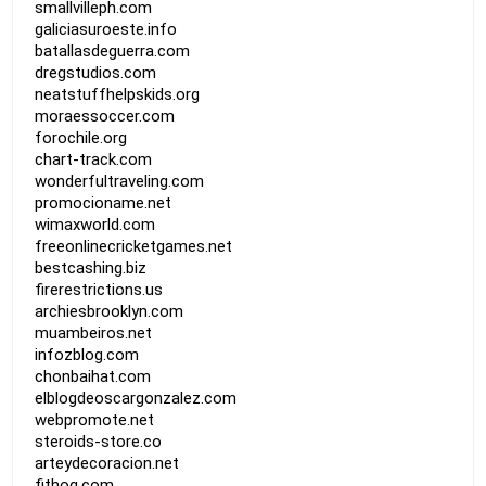
smallvilleph.com
galiciasuroeste.info
batallasdeguerra.com
dregstudios.com
neatstuffhelpskids.org
moraessoccer.com
forochile.org
chart-track.com
wonderfultraveling.com
promocioname.net
wimaxworld.com
freeonlinecricketgames.net
bestcashing.biz
firerestrictions.us
archiesbrooklyn.com
muambeiros.net
infozblog.com
chonbaihat.com
elblogdeoscargonzalez.com
webpromote.net
steroids-store.co
arteydecoracion.net
fithog.com