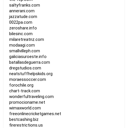
saltyfranks.com
annerani.com
jazzatude.com
0022pa.com
zeroshare.info
bilesinc.com
milaretreatnz.com
modaagi.com
smallvilleph.com
galiciasuroeste.info
batallasdeguerra.com
dregstudios.com
neatstuffhelpskids.org
moraessoccer.com
forochile.org
chart-track.com
wonderfultraveling.com
promocioname.net
wimaxworld.com
freeonlinecricketgames.net
bestcashing.biz
firerestrictions.us