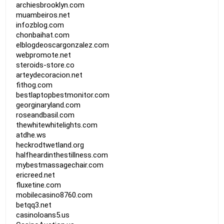
archiesbrooklyn.com
muambeiros.net
infozblog.com
chonbaihat.com
elblogdeoscargonzalez.com
webpromote.net
steroids-store.co
arteydecoracion.net
fithog.com
bestlaptopbestmonitor.com
georginaryland.com
roseandbasil.com
thewhitewhitelights.com
atdhe.ws
heckrodtwetland.org
halfheardinthestillness.com
mybestmassagechair.com
ericreed.net
fluxetine.com
mobilecasino8760.com
betqq3.net
casinoloans5.us