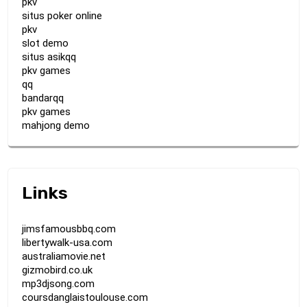
pkv
situs poker online
pkv
slot demo
situs asikqq
pkv games
qq
bandarqq
pkv games
mahjong demo
Links
jimsfamousbbq.com
libertywalk-usa.com
australiamovie.net
gizmobird.co.uk
mp3djsong.com
coursdanglaistoulouse.com