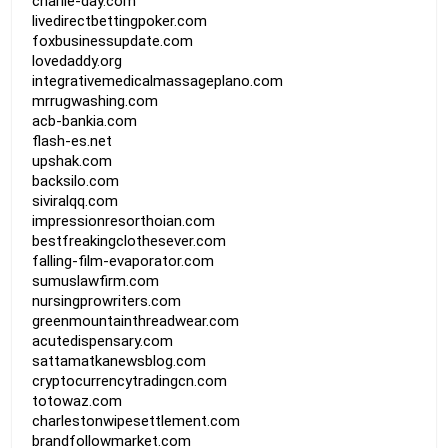
charlie-day.com
livedirectbettingpoker.com
foxbusinessupdate.com
lovedaddy.org
integrativemedicalmassageplano.com
mrrugwashing.com
acb-bankia.com
flash-es.net
upshak.com
backsilo.com
siviralqq.com
impressionresorthoian.com
bestfreakingclothesever.com
falling-film-evaporator.com
sumuslawfirm.com
nursingprowriters.com
greenmountainthreadwear.com
acutedispensary.com
sattamatkanewsblog.com
cryptocurrencytradingcn.com
totowaz.com
charlestonwipesettlement.com
brandfollowmarket.com