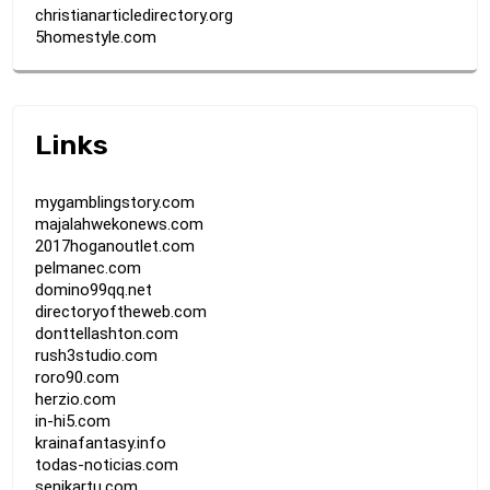
christianarticledirectory.org
5homestyle.com
Links
mygamblingstory.com
majalahwekonews.com
2017hoganoutlet.com
pelmanec.com
domino99qq.net
directoryoftheweb.com
donttellashton.com
rush3studio.com
roro90.com
herzio.com
in-hi5.com
krainafantasy.info
todas-noticias.com
senikartu.com