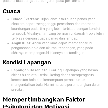
padahal bisa sangat berpengaruh pada performa tim.
Cuaca
Cuaca Ekstrem
: Hujan lebat atau cuaca panas yang
ekstrem dapat mengganggu permainan dan memberi
keuntungan pada tim yang lebih terbiasa dengan kondisi
tersebut. Misalnya, tim yang bermain di daerah tropis lebih
terbiasa dengan cuaca panas dan lembap.
Angin Kuat
: Angin yang kuat dapat mempengaruhi
penguasaan bola dan akurasi tendangan, yang pada
akhirnya mempengaruhi jalannya pertandingan.
Kondisi Lapangan
Lapangan Basah atau Kering
: Lapangan yang basah
akibat hujan atau terlalu kering dapat mempengaruhi
kecepatan bola dan kemampuan pemain untuk
mengendalikan bola. Hal ini harus dipertimbangkan dalam
prediksi.
Mempertimbangkan Faktor
Psikologi dan Motivasi