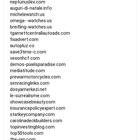
neptunuslex.com
auguri-di-natale.info
michelewatch.us
omega--watches.us
breitling-watches.us
tgarnettcentrallautoads.com
fixadvert.com
autopluz.co
save3time-c.com
vexonhcf.com
demos-pixelsparadise.com
mediatitude.com
prewarmotorcycles.com
simracinglinks.com
dosyamerkezi.net
le-surrealisme.com
showcasebeauty.com
insurancepolicyexpert.com
statkeycompany.com
carolinadeckbuilders.com
topinvestingblog.com
top50tools.com
the-rep.com