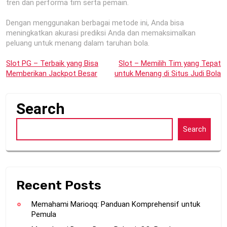
tren dan performa tim serta pemain.
Dengan menggunakan berbagai metode ini, Anda bisa
meningkatkan akurasi prediksi Anda dan memaksimalkan
peluang untuk menang dalam taruhan bola.
Post
Slot PG – Terbaik yang Bisa
Slot – Memilih Tim yang Tepat
Memberikan Jackpot Besar
untuk Menang di Situs Judi Bola
navigation
Search
Search
Recent Posts
Memahami Marioqq: Panduan Komprehensif untuk
Pemula