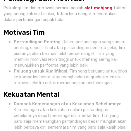
Psikologi tim dan motivasi pemain adalah
slot mahjong
faktor
yang sering kali sulit diukur, tetapi bisa sangat menentukan
dalam pertandingan sepak bola.
Motivasi Tim
Pertandingan Penting
: Dalam pertandingan yang sangat
penting, seperti final atau pertandingan penentu gelar, tim
biasanya akan bermain lebih bersemangat. Tim yang
memiliki motivasi lebih tinggi untuk menang sering kali
menunjukkan performa yang lebih baik.
Peluang untuk Kualifikasi
: Tim yang berjuang untuk lolos
ke kompetisi besar atau menghindari degradasi memiliki
motivasi ekstra untuk memenangkan pertandingan.
Kekuatan Mental
Dampak Kemenangan atau Kekalahan Sebelumnya
:
Kemenangan atau kekalahan dalam pertandingan
sebelumnya dapat memengaruhi mental tim. Tim yang
baru saja memenangkan pertandingan besar mungkin akan
lebih percaya diri, sementara tim yang baru saja kalah bisa