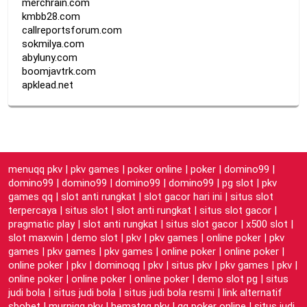
merchrain.com
kmbb28.com
callreportsforum.com
sokmilya.com
abyluny.com
boomjavtrk.com
apklead.net
menuqq pkv
|
pkv games
|
poker online
|
poker
|
domino99
|
domino99
|
domino99
|
domino99
|
domino99
|
pg slot
|
pkv
games qq
|
slot anti rungkat
|
slot gacor hari ini
|
situs slot
terpercaya
|
situs slot
|
slot anti rungkat
|
situs slot gacor
|
pragmatic play
|
slot anti rungkat
|
situs slot gacor
|
x500 slot
|
slot maxwin
|
demo slot
|
pkv
|
pkv games
|
online poker
|
pkv
games
|
pkv games
|
pkv games
|
online poker
|
online poker
|
online poker
|
pkv
|
dominoqq
|
pkv
|
situs pkv
|
pkv games
|
pkv
|
online poker
|
online poker
|
online poker
|
demo slot pg
|
situs
judi bola
|
situs judi bola
|
situs judi bola resmi
|
link alternatif
sbobet
|
murniqq pkv
|
hematqq pkv
|
qq poker online
|
situs judi