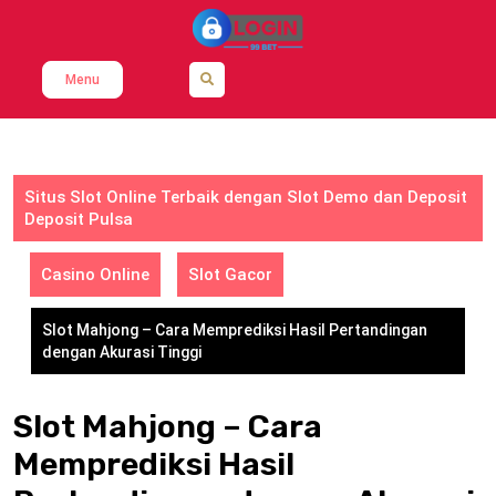
Skip
to
content
Menu
Situs Slot Online Terbaik dengan Slot Demo dan Deposit
Deposit Pulsa
Casino Online
Slot Gacor
Slot Mahjong – Cara Memprediksi Hasil Pertandingan
dengan Akurasi Tinggi
Slot Mahjong – Cara
Memprediksi Hasil