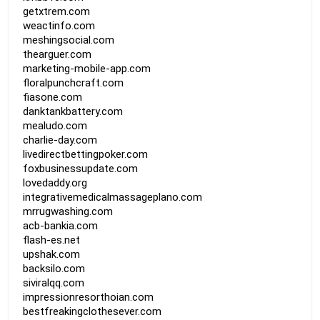
getxtrem.com
weactinfo.com
meshingsocial.com
thearguer.com
marketing-mobile-app.com
floralpunchcraft.com
fiasone.com
danktankbattery.com
mealudo.com
charlie-day.com
livedirectbettingpoker.com
foxbusinessupdate.com
lovedaddy.org
integrativemedicalmassageplano.com
mrrugwashing.com
acb-bankia.com
flash-es.net
upshak.com
backsilo.com
siviralqq.com
impressionresorthoian.com
bestfreakingclothesever.com