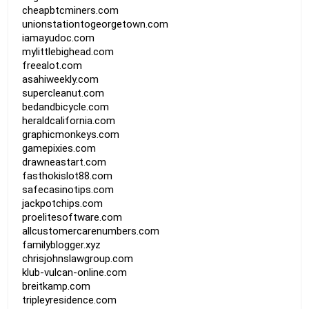
cheapbtcminers.com
unionstationtogeorgetown.com
iamayudoc.com
mylittlebighead.com
freealot.com
asahiweekly.com
supercleanut.com
bedandbicycle.com
heraldcalifornia.com
graphicmonkeys.com
gamepixies.com
drawneastart.com
fasthokislot88.com
safecasinotips.com
jackpotchips.com
proelitesoftware.com
allcustomercarenumbers.com
familyblogger.xyz
chrisjohnslawgroup.com
klub-vulcan-online.com
breitkamp.com
tripleyresidence.com