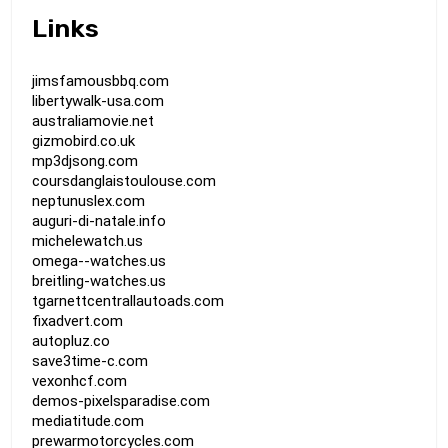
Links
jimsfamousbbq.com
libertywalk-usa.com
australiamovie.net
gizmobird.co.uk
mp3djsong.com
coursdanglaistoulouse.com
neptunuslex.com
auguri-di-natale.info
michelewatch.us
omega--watches.us
breitling-watches.us
tgarnettcentrallautoads.com
fixadvert.com
autopluz.co
save3time-c.com
vexonhcf.com
demos-pixelsparadise.com
mediatitude.com
prewarmotorcycles.com