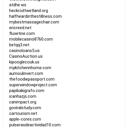
atdhe.ws
heckrodtwetland.org
halfheardinthestillness.com
mybestmassagechair.com
ericreed.net
fluxetine.com
mobilecasino8760.com
betqq3.net
casinoloans5.us
CasinoAuction.us
kipooglecouk.us
mykitchennhome.com
aumoulinvert.com
thefoodiepassport.com
superwindowproject.com
papibakigrafo.com
icanhazjs.com
canimpact.org
goviralstudy.com
cartourism.net
apple-cores.com
pulserasdeactividad10.com