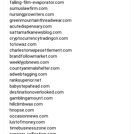
falling-film-evaporator.com
sumuslawfirm.com
nursingprowriters.com
greenmountainthreadwear.com
acutedispensary.com
sattamatkanewsblog.com
cryptocurrencytradingcn.com
totowaz.com
charlestonwipesettlement.com
brandfollowmarket.com
weeklyjobnews.com
countyanimalshelter.com
adwebtagging.com
ranksuperior.net
babystepahead.com
destinationoverlooked.com
gamblingamount.com
hillclimbwax.com
hnopse.com
occasionnews.com
lustofmoney.com
timebusinesszone.com
peppers-reflection.com