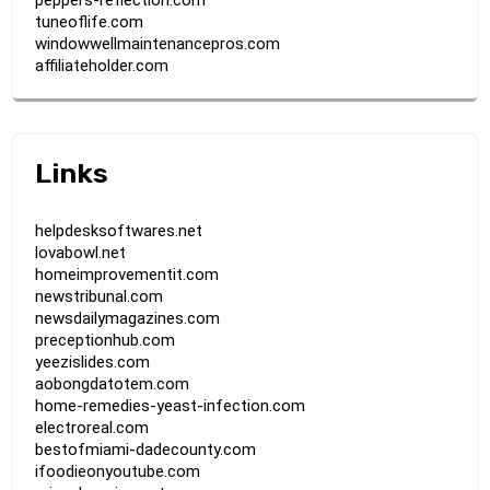
tuneoflife.com
windowwellmaintenancepros.com
affiliateholder.com
Links
helpdesksoftwares.net
lovabowl.net
homeimprovementit.com
newstribunal.com
newsdailymagazines.com
preceptionhub.com
yeezislides.com
aobongdatotem.com
home-remedies-yeast-infection.com
electroreal.com
bestofmiami-dadecounty.com
ifoodieonyoutube.com