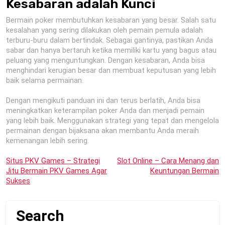
Kesabaran adalah Kunci
Bermain poker membutuhkan kesabaran yang besar. Salah satu
kesalahan yang sering dilakukan oleh pemain pemula adalah
terburu-buru dalam bertindak. Sebagai gantinya, pastikan Anda
sabar dan hanya bertaruh ketika memiliki kartu yang bagus atau
peluang yang menguntungkan. Dengan kesabaran, Anda bisa
menghindari kerugian besar dan membuat keputusan yang lebih
baik selama permainan.
Dengan mengikuti panduan ini dan terus berlatih, Anda bisa
meningkatkan keterampilan poker Anda dan menjadi pemain
yang lebih baik. Menggunakan strategi yang tepat dan mengelola
permainan dengan bijaksana akan membantu Anda meraih
kemenangan lebih sering.
Post
Situs PKV Games – Strategi
Slot Online – Cara Menang dan
Jitu Bermain PKV Games Agar
Keuntungan Bermain
navigation
Sukses
Search