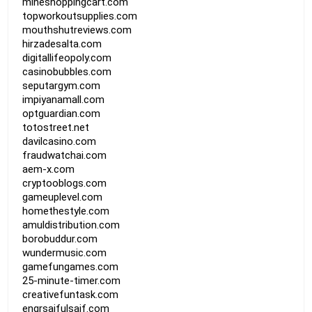
mineshoppingcart.com
topworkoutsupplies.com
mouthshutreviews.com
hirzadesalta.com
digitallifeopoly.com
casinobubbles.com
seputargym.com
impiyanamall.com
optguardian.com
totostreet.net
davilcasino.com
fraudwatchai.com
aem-x.com
cryptooblogs.com
gameuplevel.com
homethestyle.com
amuldistribution.com
borobuddur.com
wundermusic.com
gamefungames.com
25-minute-timer.com
creativefuntask.com
engrsaifulsaif.com