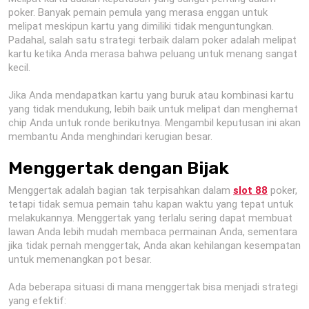
poker. Banyak pemain pemula yang merasa enggan untuk
melipat meskipun kartu yang dimiliki tidak menguntungkan.
Padahal, salah satu strategi terbaik dalam poker adalah melipat
kartu ketika Anda merasa bahwa peluang untuk menang sangat
kecil.
Jika Anda mendapatkan kartu yang buruk atau kombinasi kartu
yang tidak mendukung, lebih baik untuk melipat dan menghemat
chip Anda untuk ronde berikutnya. Mengambil keputusan ini akan
membantu Anda menghindari kerugian besar.
Menggertak dengan Bijak
Menggertak adalah bagian tak terpisahkan dalam
slot 88
poker,
tetapi tidak semua pemain tahu kapan waktu yang tepat untuk
melakukannya. Menggertak yang terlalu sering dapat membuat
lawan Anda lebih mudah membaca permainan Anda, sementara
jika tidak pernah menggertak, Anda akan kehilangan kesempatan
untuk memenangkan pot besar.
Ada beberapa situasi di mana menggertak bisa menjadi strategi
yang efektif: