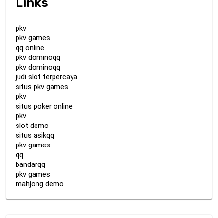
Links
pkv
pkv games
qq online
pkv dominoqq
pkv dominoqq
judi slot terpercaya
situs pkv games
pkv
situs poker online
pkv
slot demo
situs asikqq
pkv games
qq
bandarqq
pkv games
mahjong demo