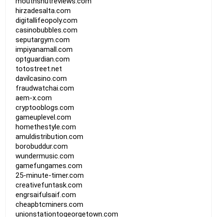
mouthshutreviews.com
hirzadesalta.com
digitallifeopoly.com
casinobubbles.com
seputargym.com
impiyanamall.com
optguardian.com
totostreet.net
davilcasino.com
fraudwatchai.com
aem-x.com
cryptooblogs.com
gameuplevel.com
homethestyle.com
amuldistribution.com
borobuddur.com
wundermusic.com
gamefungames.com
25-minute-timer.com
creativefuntask.com
engrsaifulsaif.com
cheapbtcminers.com
unionstationtogeorgetown.com