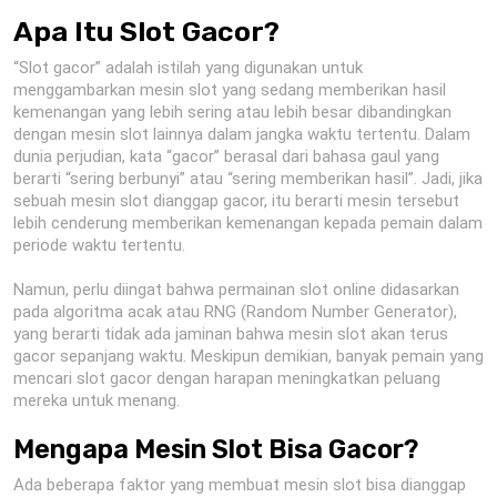
Apa Itu Slot Gacor?
“Slot gacor” adalah istilah yang digunakan untuk
menggambarkan mesin slot yang sedang memberikan hasil
kemenangan yang lebih sering atau lebih besar dibandingkan
dengan mesin slot lainnya dalam jangka waktu tertentu. Dalam
dunia perjudian, kata “gacor” berasal dari bahasa gaul yang
berarti “sering berbunyi” atau “sering memberikan hasil”. Jadi, jika
sebuah mesin slot dianggap gacor, itu berarti mesin tersebut
lebih cenderung memberikan kemenangan kepada pemain dalam
periode waktu tertentu.
Namun, perlu diingat bahwa permainan slot online didasarkan
pada algoritma acak atau RNG (Random Number Generator),
yang berarti tidak ada jaminan bahwa mesin slot akan terus
gacor sepanjang waktu. Meskipun demikian, banyak pemain yang
mencari slot gacor dengan harapan meningkatkan peluang
mereka untuk menang.
Mengapa Mesin Slot Bisa Gacor?
Ada beberapa faktor yang membuat mesin slot bisa dianggap