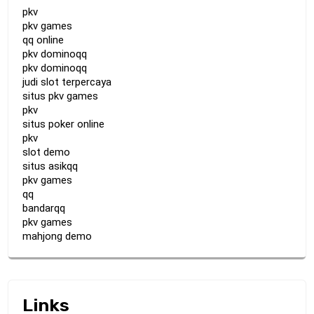
pkv
pkv games
qq online
pkv dominoqq
pkv dominoqq
judi slot terpercaya
situs pkv games
pkv
situs poker online
pkv
slot demo
situs asikqq
pkv games
qq
bandarqq
pkv games
mahjong demo
Links