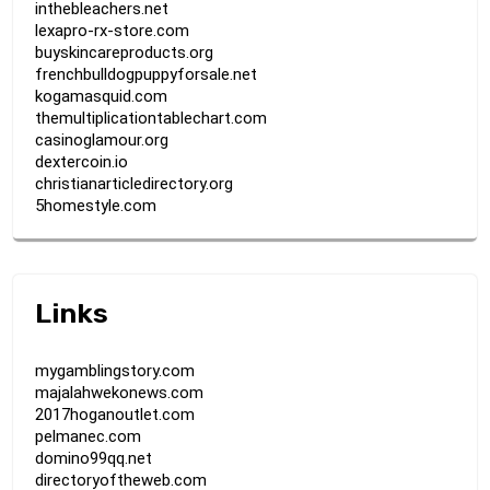
inthebleachers.net
lexapro-rx-store.com
buyskincareproducts.org
frenchbulldogpuppyforsale.net
kogamasquid.com
themultiplicationtablechart.com
casinoglamour.org
dextercoin.io
christianarticledirectory.org
5homestyle.com
Links
mygamblingstory.com
majalahwekonews.com
2017hoganoutlet.com
pelmanec.com
domino99qq.net
directoryoftheweb.com