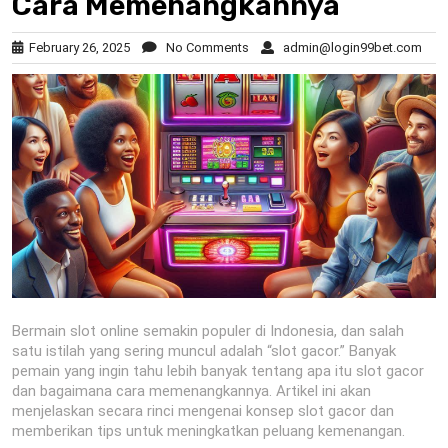
Cara Memenangkannya
February 26, 2025
No Comments
admin@login99bet.com
Bermain slot online semakin populer di Indonesia, dan salah
satu istilah yang sering muncul adalah “slot gacor.” Banyak
pemain yang ingin tahu lebih banyak tentang apa itu slot gacor
dan bagaimana cara memenangkannya. Artikel ini akan
menjelaskan secara rinci mengenai konsep slot gacor dan
memberikan tips untuk meningkatkan peluang kemenangan.