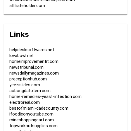
affiliateholder.com
Links
helpdesksoftwares.net
lovabowl.net
homeimprovementit.com
newstribunal.com
newsdailymagazines.com
preceptionhub.com
yeezislides.com
aobongdatotem.com
home-remedies-yeast-infection.com
electroreal.com
bestofmiami-dadecounty.com
ifoodieonyoutube.com
mineshoppingcart.com
topworkoutsupplies.com