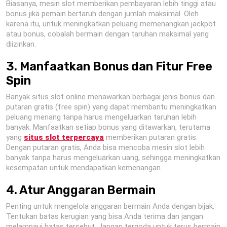
Biasanya, mesin slot memberikan pembayaran lebih tinggi atau
bonus jika pemain bertaruh dengan jumlah maksimal. Oleh
karena itu, untuk meningkatkan peluang memenangkan jackpot
atau bonus, cobalah bermain dengan taruhan maksimal yang
diizinkan.
3. Manfaatkan Bonus dan Fitur Free
Spin
Banyak situs slot online menawarkan berbagai jenis bonus dan
putaran gratis (free spin) yang dapat membantu meningkatkan
peluang menang tanpa harus mengeluarkan taruhan lebih
banyak. Manfaatkan setiap bonus yang ditawarkan, terutama
yang
situs slot terpercaya
memberikan putaran gratis.
Dengan putaran gratis, Anda bisa mencoba mesin slot lebih
banyak tanpa harus mengeluarkan uang, sehingga meningkatkan
kesempatan untuk mendapatkan kemenangan.
4. Atur Anggaran Bermain
Penting untuk mengelola anggaran bermain Anda dengan bijak.
Tentukan batas kerugian yang bisa Anda terima dan jangan
melampaui batas tersebut. Jangan tergoda untuk terus bermain