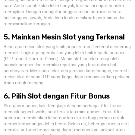
saat Anda sudah kalah lebih banyak, karena ini dapat berisiko
merugikan. Dengan mengatur anggaran dan bermain secara
bertanggung jawab, Anda bisa lebih menikmati permainan dan
meminimalkan kerugian.
5. Mainkan Mesin Slot yang Terkenal
Beberapa mesin slot yang lebih populer atau terkenal cenderung
memiliki tingkat pengembalian yang lebih baik kepada pemain
(RTP atau Return to Player). Mesin slot ini telah teruji oleh
banyak pemain dan memiliki reputasi yang baik dalam hal
pembayaran. Meskipun tidak ada jaminan kemenangan, memilih
mesin slot dengan RTP yang tinggi dapat meningkatkan peluang
Anda untuk menang.
6. Pilih Slot dengan Fitur Bonus
Slot gacor sering kali dilengkapi dengan berbagai fitur bonus
menarik seperti wilds, scatters, atau mini-games. Fitur-fitur
bonus ini memberikan kesempatan ekstra bagi pemain untuk
meraih kemenangan lebih besar. Selain itu, beberapa mesin slot
memiliki putaran bonus yang dapat memberikan jackpot atau