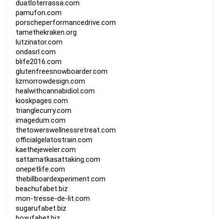
duatloterrassa.com
pamufon.com
porscheperformancedrive.com
tamethekraken.org
lutzinator.com
ondasrl.com
blife2016.com
glutenfreesnowboarder.com
lizmorrowdesign.com
healwithcannabidiol.com
kioskpages.com
trianglecurry.com
imagedum.com
thetowerswellnessretreat.com
officialgelatostrain.com
kaethejeweler.com
sattamatkasattaking.com
onepetlife.com
thebillboardexperiment.com
beachufabet.biz
mon-tresse-de-lit.com
sugarufabet.biz
boxufabet.biz