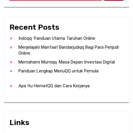
Recent Posts
Indoqq: Panduan Utama Taruhan Online
Menjelajahi Manfaat Bandarjudiqq Bagi Para Penjudi
Online
Memahami Murniqq: Masa Depan Investasi Digital
Panduan Lengkap MenuQQ untuk Pemula
Apa Itu HematQQ dan Cara Kerjanya
Links