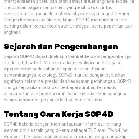
memperkirakan posisi dan orbit satelit di luar angkasa. Model ini
merupakan bagian dari sistem yang lebih besar untuk
memantau dan mengelola obyek-obyek yang mengorbit Bumi.
Dengan kemampuan akurasi tinggi, SGP4D memainkan peran
penting dalam komunikasi satelit, navigasi, serta penelitian luar
angkasa.
Sejarah dan Pengembangan
Sejarah SGP4D dapat ditelusuri kembali ke awal pengembangan
model orbit satelit. Model ini adalah evolusi dari SGP, yang
diperkenalkan pada tahun delapan puluhan. Seiring
berkembangnya teknologi, SGP4D muncul dengan perbaikan
signifikan dalam hal presisi dan kecepatan perhitungan. SGP4D
mengintegrasikan data dari berbagai sumber, termasuk
pengamatan dan prediksi orbit, yang memudahkan pengguna
dalam memantau posisi satelit secara real-time.
Tentang Cara Kerja SGP4D
SGP4D bekerja dengan memanfaatkan informasi tentang
elemen orbit satelit yang dikenal sebagai TLE atau Two-Line
Element. TLE terdiri dari dua baris informasi yang mencakup