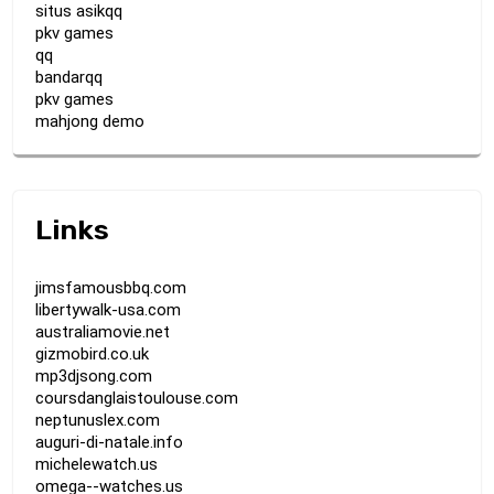
situs asikqq
pkv games
qq
bandarqq
pkv games
mahjong demo
Links
jimsfamousbbq.com
libertywalk-usa.com
australiamovie.net
gizmobird.co.uk
mp3djsong.com
coursdanglaistoulouse.com
neptunuslex.com
auguri-di-natale.info
michelewatch.us
omega--watches.us