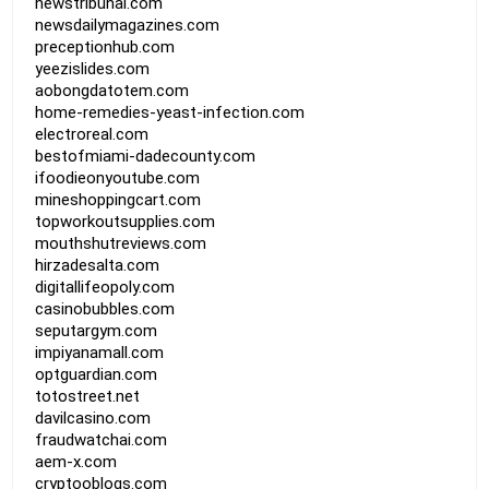
newstribunal.com
newsdailymagazines.com
preceptionhub.com
yeezislides.com
aobongdatotem.com
home-remedies-yeast-infection.com
electroreal.com
bestofmiami-dadecounty.com
ifoodieonyoutube.com
mineshoppingcart.com
topworkoutsupplies.com
mouthshutreviews.com
hirzadesalta.com
digitallifeopoly.com
casinobubbles.com
seputargym.com
impiyanamall.com
optguardian.com
totostreet.net
davilcasino.com
fraudwatchai.com
aem-x.com
cryptooblogs.com