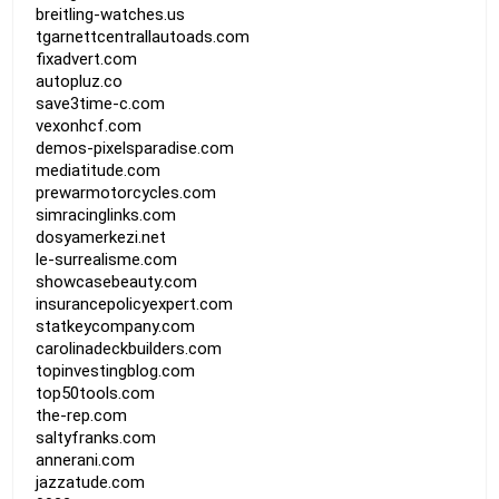
breitling-watches.us
tgarnettcentrallautoads.com
fixadvert.com
autopluz.co
save3time-c.com
vexonhcf.com
demos-pixelsparadise.com
mediatitude.com
prewarmotorcycles.com
simracinglinks.com
dosyamerkezi.net
le-surrealisme.com
showcasebeauty.com
insurancepolicyexpert.com
statkeycompany.com
carolinadeckbuilders.com
topinvestingblog.com
top50tools.com
the-rep.com
saltyfranks.com
annerani.com
jazzatude.com