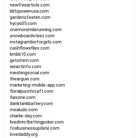
newfreearticle.com
blitzpowerusa.com
gardenofeaten.com
hycys05.com
onemoremilerunning.com
snowboardsteez.com
instagrambioforgirls.com
cashflowxfiles.com
kmbb10.com
getxtrem.com
weactinfo.com
meshingsocial.com
thearguer.com
marketing-mobile-app.com
floralpunchcraft.com
fiasone.com
danktankbattery.com
mealudo.com
charlie-day.com
livedirectbettingpoker.com
foxbusinessupdate.com
lovedaddy.org