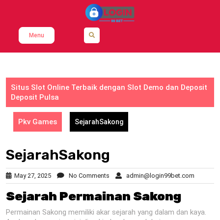
Skip
to
content
Menu
Situs Slot Online Terbaik dengan Slot Demo dan Deposit
Deposit Pulsa
Pkv Games
SejarahSakong
SejarahSakong
May 27, 2025
No Comments
admin@login99bet.com
Sejarah Permainan Sakong
Permainan Sakong memiliki akar sejarah yang dalam dan kaya.