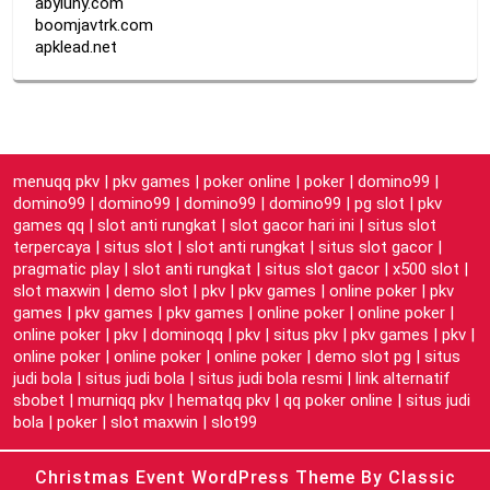
abyluny.com
boomjavtrk.com
apklead.net
menuqq pkv
|
pkv games
|
poker online
|
poker
|
domino99
|
domino99
|
domino99
|
domino99
|
domino99
|
pg slot
|
pkv
games qq
|
slot anti rungkat
|
slot gacor hari ini
|
situs slot
terpercaya
|
situs slot
|
slot anti rungkat
|
situs slot gacor
|
pragmatic play
|
slot anti rungkat
|
situs slot gacor
|
x500 slot
|
slot maxwin
|
demo slot
|
pkv
|
pkv games
|
online poker
|
pkv
games
|
pkv games
|
pkv games
|
online poker
|
online poker
|
online poker
|
pkv
|
dominoqq
|
pkv
|
situs pkv
|
pkv games
|
pkv
|
online poker
|
online poker
|
online poker
|
demo slot pg
|
situs
judi bola
|
situs judi bola
|
situs judi bola resmi
|
link alternatif
sbobet
|
murniqq pkv
|
hematqq pkv
|
qq poker online
|
situs judi
bola
|
poker
|
slot maxwin
|
slot99
Christmas Event WordPress Theme
By Classic