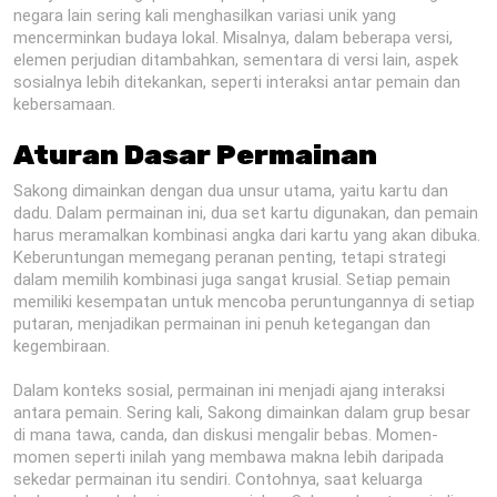
negara lain sering kali menghasilkan variasi unik yang
mencerminkan budaya lokal. Misalnya, dalam beberapa versi,
elemen perjudian ditambahkan, sementara di versi lain, aspek
sosialnya lebih ditekankan, seperti interaksi antar pemain dan
kebersamaan.
Aturan Dasar Permainan
Sakong dimainkan dengan dua unsur utama, yaitu kartu dan
dadu. Dalam permainan ini, dua set kartu digunakan, dan pemain
harus meramalkan kombinasi angka dari kartu yang akan dibuka.
Keberuntungan memegang peranan penting, tetapi strategi
dalam memilih kombinasi juga sangat krusial. Setiap pemain
memiliki kesempatan untuk mencoba peruntungannya di setiap
putaran, menjadikan permainan ini penuh ketegangan dan
kegembiraan.
Dalam konteks sosial, permainan ini menjadi ajang interaksi
antara pemain. Sering kali, Sakong dimainkan dalam grup besar
di mana tawa, canda, dan diskusi mengalir bebas. Momen-
momen seperti inilah yang membawa makna lebih daripada
sekedar permainan itu sendiri. Contohnya, saat keluarga