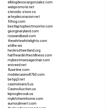
elblogdeoscargonzalez.com
webpromote.net
steroids-store.co
arteydecoracion.net
fithog.com
bestlaptopbestmonitor.com
georginaryland.com
roseandbasil.com
thewhitewhitelights.com
atdhe.ws
heckrodtwetland.org
halfheardinthestillness.com
mybestmassagechair.com
ericreed.net
fluxetine.com
mobilecasino8760.com
betqq3.net
casinoloans5.us
CasinoAuction.us
kipooglecouk.us
mykitchennhome.com
aumoulinvert.com