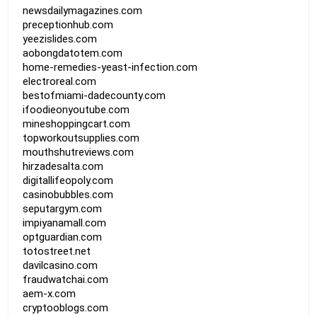
newsdailymagazines.com
preceptionhub.com
yeezislides.com
aobongdatotem.com
home-remedies-yeast-infection.com
electroreal.com
bestofmiami-dadecounty.com
ifoodieonyoutube.com
mineshoppingcart.com
topworkoutsupplies.com
mouthshutreviews.com
hirzadesalta.com
digitallifeopoly.com
casinobubbles.com
seputargym.com
impiyanamall.com
optguardian.com
totostreet.net
davilcasino.com
fraudwatchai.com
aem-x.com
cryptooblogs.com