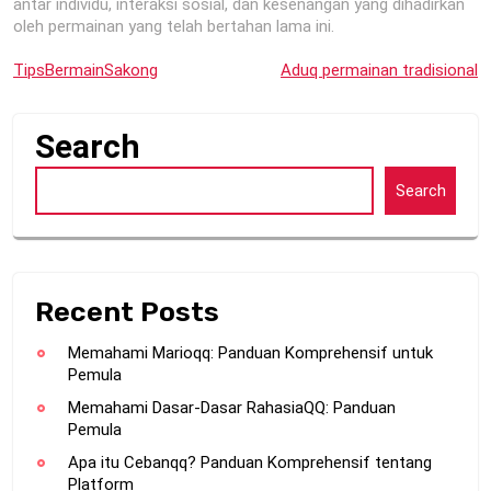
antar individu, interaksi sosial, dan kesenangan yang dihadirkan
oleh permainan yang telah bertahan lama ini.
Post
TipsBermainSakong
Aduq permainan tradisional
navigation
Search
Search
Recent Posts
Memahami Marioqq: Panduan Komprehensif untuk
Pemula
Memahami Dasar-Dasar RahasiaQQ: Panduan
Pemula
Apa itu Cebanqq? Panduan Komprehensif tentang
Platform