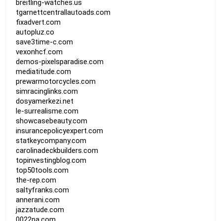
breitling-watches.us
tgarnettcentrallautoads.com
fixadvert.com
autopluz.co
save3time-c.com
vexonhcf.com
demos-pixelsparadise.com
mediatitude.com
prewarmotorcycles.com
simracinglinks.com
dosyamerkezi.net
le-surrealisme.com
showcasebeauty.com
insurancepolicyexpert.com
statkeycompany.com
carolinadeckbuilders.com
topinvestingblog.com
top50tools.com
the-rep.com
saltyfranks.com
annerani.com
jazzatude.com
0022pa.com