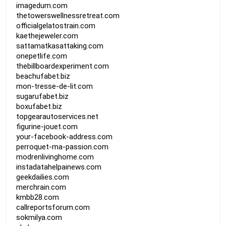
imagedum.com
thetowerswellnessretreat.com
officialgelatostrain.com
kaethejeweler.com
sattamatkasattaking.com
onepetlife.com
thebillboardexperiment.com
beachufabet.biz
mon-tresse-de-lit.com
sugarufabet.biz
boxufabet.biz
topgearautoservices.net
figurine-jouet.com
your-facebook-address.com
perroquet-ma-passion.com
modrenlivinghome.com
instadatahelpainews.com
geekdailies.com
merchrain.com
kmbb28.com
callreportsforum.com
sokmilya.com