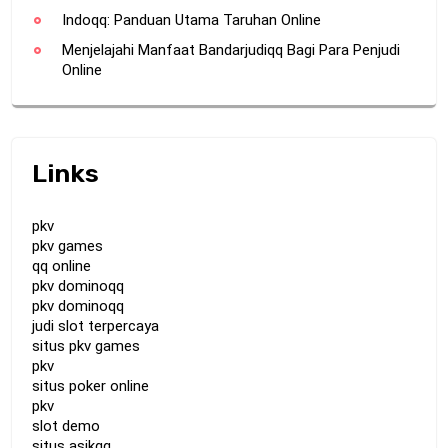
Indoqq: Panduan Utama Taruhan Online
Menjelajahi Manfaat Bandarjudiqq Bagi Para Penjudi
Online
Links
pkv
pkv games
qq online
pkv dominoqq
pkv dominoqq
judi slot terpercaya
situs pkv games
pkv
situs poker online
pkv
slot demo
situs asikqq