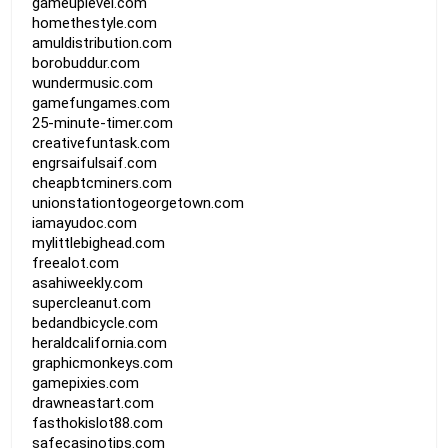
gameuplevel.com
homethestyle.com
amuldistribution.com
borobuddur.com
wundermusic.com
gamefungames.com
25-minute-timer.com
creativefuntask.com
engrsaifulsaif.com
cheapbtcminers.com
unionstationtogeorgetown.com
iamayudoc.com
mylittlebighead.com
freealot.com
asahiweekly.com
supercleanut.com
bedandbicycle.com
heraldcalifornia.com
graphicmonkeys.com
gamepixies.com
drawneastart.com
fasthokislot88.com
safecasinotips.com