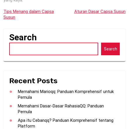
yang kaya.
Post
Tips Menang dalam Capsa
Aturan Dasar Capsa Susun
Susun
navigation
Search
Search
Recent Posts
Memahami Marioqq: Panduan Komprehensif untuk
Pemula
Memahami Dasar-Dasar RahasiaQQ: Panduan
Pemula
Apa itu Cebanqq? Panduan Komprehensif tentang
Platform