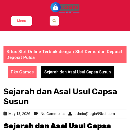
Skip
to
content
Menu
Situs Slot Online Terbaik dengan Slot Demo dan Deposit
Deposit Pulsa
Pkv Games
Sejarah dan Asal Usul Capsa Susun
Sejarah dan Asal Usul Capsa
Susun
May 13, 2026
No Comments
admin@login99bet.com
Sejarah dan Asal Usul Capsa