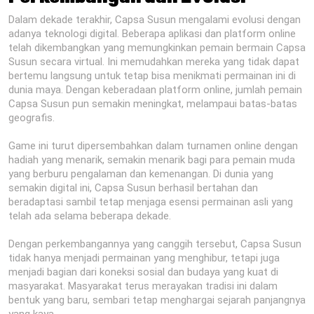
Dalam dekade terakhir, Capsa Susun mengalami evolusi dengan
adanya teknologi digital. Beberapa aplikasi dan platform online
telah dikembangkan yang memungkinkan pemain bermain Capsa
Susun secara virtual. Ini memudahkan mereka yang tidak dapat
bertemu langsung untuk tetap bisa menikmati permainan ini di
dunia maya. Dengan keberadaan platform online, jumlah pemain
Capsa Susun pun semakin meningkat, melampaui batas-batas
geografis.
Game ini turut dipersembahkan dalam turnamen online dengan
hadiah yang menarik, semakin menarik bagi para pemain muda
yang berburu pengalaman dan kemenangan. Di dunia yang
semakin digital ini, Capsa Susun berhasil bertahan dan
beradaptasi sambil tetap menjaga esensi permainan asli yang
telah ada selama beberapa dekade.
Dengan perkembangannya yang canggih tersebut, Capsa Susun
tidak hanya menjadi permainan yang menghibur, tetapi juga
menjadi bagian dari koneksi sosial dan budaya yang kuat di
masyarakat. Masyarakat terus merayakan tradisi ini dalam
bentuk yang baru, sembari tetap menghargai sejarah panjangnya