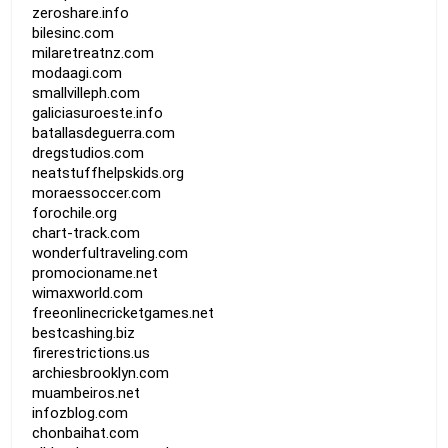
zeroshare.info
bilesinc.com
milaretreatnz.com
modaagi.com
smallvilleph.com
galiciasuroeste.info
batallasdeguerra.com
dregstudios.com
neatstuffhelpskids.org
moraessoccer.com
forochile.org
chart-track.com
wonderfultraveling.com
promocioname.net
wimaxworld.com
freeonlinecricketgames.net
bestcashing.biz
firerestrictions.us
archiesbrooklyn.com
muambeiros.net
infozblog.com
chonbaihat.com