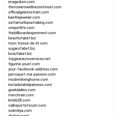
imagedum.com
thetowerswellnessretreat.com
officialgelatostrain.com
kaethejeweler.com
sattamatkasattaking.com
onepetlife.com
thebillboardexperiment.com
beachufabet.biz
mon-tresse-de-lit.com
sugarufabet.biz
boxufabet.biz
topgearautoservices.net
figurine-jouet.com
your-facebook-address.com
perroquet-ma-passion.com
modrenlivinghome.com
instadatahelpainews.com
geekdailies.com
merchrain.com
kmbb28.com
callreportsforum.com
sokmilya.com
abyluny.com