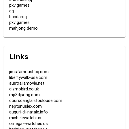
pkv games
qq
bandarqq
pkv games
mahjong demo
Links
jimsfamousbbq.com
libertywalk-usa.com
australiamovie.net
gizmobird.co.uk
mp3djsong.com
coursdanglaistoulouse.com
neptunuslex.com
auguri-di-natale.info
michelewatch.us
omega--watches.us