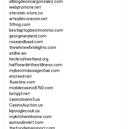
elblogdeoscargonzalez.com
webpromote.net
steroids-store.co
arteydecoracion.net
fithog.com
bestlaptopbestmonitor.com
georginaryland.com
roseandbasil.com
thewhitewhitelights.com
atdhe.ws
heckrodtwetland.org
halfheardinthestillness.com
mybestmassagechair.com
ericreed.net
fluxetine.com
mobilecasino8760.com
betqq3.net
casinoloans5.us
CasinoAuction.us
kipooglecouk.us
mykitchennhome.com
aumoulinvert.com
thefoodiepassport.com