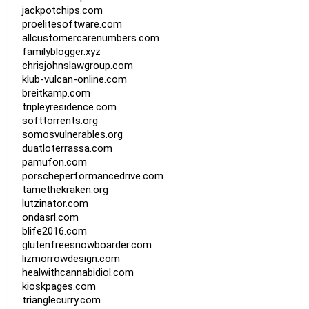
jackpotchips.com
proelitesoftware.com
allcustomercarenumbers.com
familyblogger.xyz
chrisjohnslawgroup.com
klub-vulcan-online.com
breitkamp.com
tripleyresidence.com
softtorrents.org
somosvulnerables.org
duatloterrassa.com
pamufon.com
porscheperformancedrive.com
tamethekraken.org
lutzinator.com
ondasrl.com
blife2016.com
glutenfreesnowboarder.com
lizmorrowdesign.com
healwithcannabidiol.com
kioskpages.com
trianglecurry.com