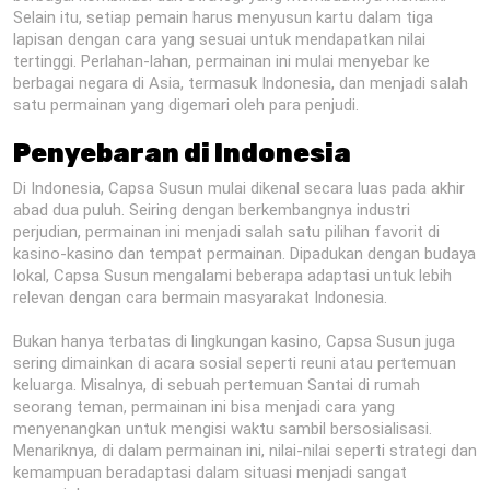
Selain itu, setiap pemain harus menyusun kartu dalam tiga
lapisan dengan cara yang sesuai untuk mendapatkan nilai
tertinggi. Perlahan-lahan, permainan ini mulai menyebar ke
berbagai negara di Asia, termasuk Indonesia, dan menjadi salah
satu permainan yang digemari oleh para penjudi.
Penyebaran di Indonesia
Di Indonesia, Capsa Susun mulai dikenal secara luas pada akhir
abad dua puluh. Seiring dengan berkembangnya industri
perjudian, permainan ini menjadi salah satu pilihan favorit di
kasino-kasino dan tempat permainan. Dipadukan dengan budaya
lokal, Capsa Susun mengalami beberapa adaptasi untuk lebih
relevan dengan cara bermain masyarakat Indonesia.
Bukan hanya terbatas di lingkungan kasino, Capsa Susun juga
sering dimainkan di acara sosial seperti reuni atau pertemuan
keluarga. Misalnya, di sebuah pertemuan Santai di rumah
seorang teman, permainan ini bisa menjadi cara yang
menyenangkan untuk mengisi waktu sambil bersosialisasi.
Menariknya, di dalam permainan ini, nilai-nilai seperti strategi dan
kemampuan beradaptasi dalam situasi menjadi sangat