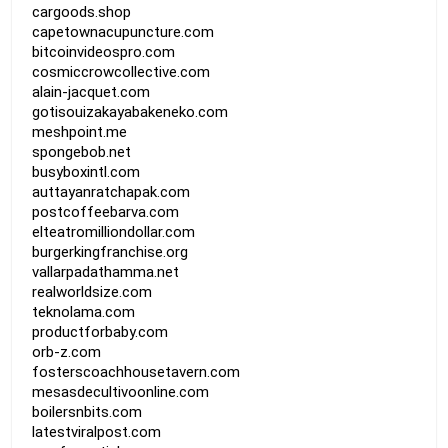
cargoods.shop
capetownacupuncture.com
bitcoinvideospro.com
cosmiccrowcollective.com
alain-jacquet.com
gotisouizakayabakeneko.com
meshpoint.me
spongebob.net
busyboxintl.com
auttayanratchapak.com
postcoffeebarva.com
elteatromilliondollar.com
burgerkingfranchise.org
vallarpadathamma.net
realworldsize.com
teknolama.com
productforbaby.com
orb-z.com
fosterscoachhousetavern.com
mesasdecultivoonline.com
boilersnbits.com
latestviralpost.com