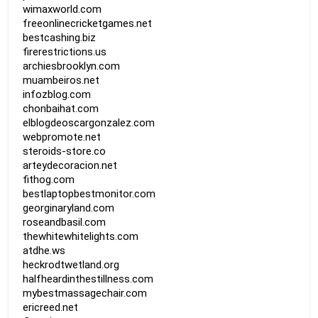
wimaxworld.com
freeonlinecricketgames.net
bestcashing.biz
firerestrictions.us
archiesbrooklyn.com
muambeiros.net
infozblog.com
chonbaihat.com
elblogdeoscargonzalez.com
webpromote.net
steroids-store.co
arteydecoracion.net
fithog.com
bestlaptopbestmonitor.com
georginaryland.com
roseandbasil.com
thewhitewhitelights.com
atdhe.ws
heckrodtwetland.org
halfheardinthestillness.com
mybestmassagechair.com
ericreed.net