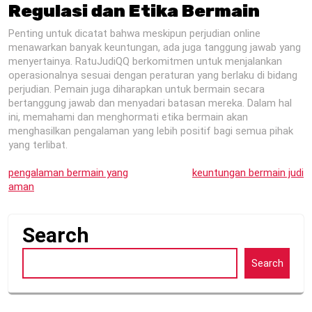
Regulasi dan Etika Bermain
Penting untuk dicatat bahwa meskipun perjudian online
menawarkan banyak keuntungan, ada juga tanggung jawab yang
menyertainya. RatuJudiQQ berkomitmen untuk menjalankan
operasionalnya sesuai dengan peraturan yang berlaku di bidang
perjudian. Pemain juga diharapkan untuk bermain secara
bertanggung jawab dan menyadari batasan mereka. Dalam hal
ini, memahami dan menghormati etika bermain akan
menghasilkan pengalaman yang lebih positif bagi semua pihak
yang terlibat.
Post
pengalaman bermain yang
keuntungan bermain judi
aman
navigation
Search
Search