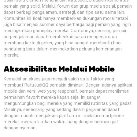
Salah satu elemen menarik dari RatuJudiQQ adalah komunitas
pemain yang solid. Melalui forum dan grup media sosial, pemain
dapat berbagi pengalaman, strategi, dan tips satu sama lain.
Komunitas ini tidak hanya memberikan dukungan moral tetapi
juga bisa menjadi sumber daya berharga bagi pemain yang ingin
meningkatkan gameplay mereka. Contohnya, seorang pemain
berpengalaman dapat memberikan saran mengenai cara
membaca kartu di poker, yang bisa sangat membantu bagi
pendatang baru dalam meningkatkan peluang kemenangan
mereka.
Aksesibilitas Melalui Mobile
Kemudahan akses juga menjadi salah satu faktor yang
membuat RatuJudiQQ semakin diminati. Dengan adanya aplikasi
mobile dan versi web yang responsif, pemain dapat menikmati
permainan favorit mereka kapan saja. Ini sangat
menguntungkan bagi mereka yang memiliki rutinitas yang padat.
Misalnya, seseorang yang sedang dalam perjalanan dapat
dengan mudah mengakses platform ini melalui smartphone
mereka, memanfaatkan waktu luang dengan bermain judi
dengan nyaman.