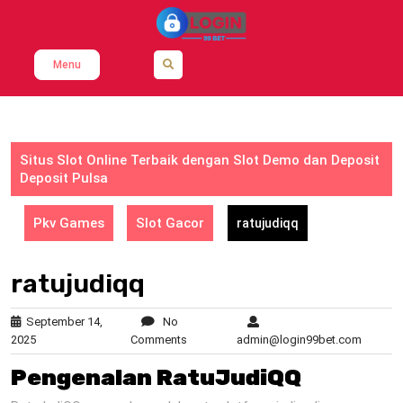
Skip
to
content
Menu
Situs Slot Online Terbaik dengan Slot Demo dan Deposit
Deposit Pulsa
Pkv Games
Slot Gacor
ratujudiqq
ratujudiqq
September 14,
No
2025
Comments
admin@login99bet.com
Pengenalan RatuJudiQQ