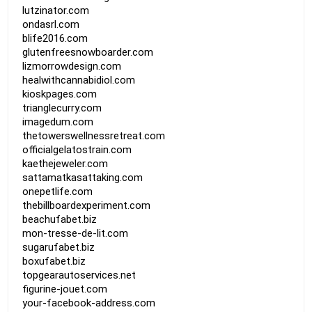
lutzinator.com
ondasrl.com
blife2016.com
glutenfreesnowboarder.com
lizmorrowdesign.com
healwithcannabidiol.com
kioskpages.com
trianglecurry.com
imagedum.com
thetowerswellnessretreat.com
officialgelatostrain.com
kaethejeweler.com
sattamatkasattaking.com
onepetlife.com
thebillboardexperiment.com
beachufabet.biz
mon-tresse-de-lit.com
sugarufabet.biz
boxufabet.biz
topgearautoservices.net
figurine-jouet.com
your-facebook-address.com