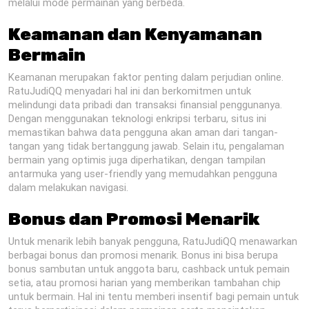
melalui mode permainan yang berbeda.
Keamanan dan Kenyamanan
Bermain
Keamanan merupakan faktor penting dalam perjudian online.
RatuJudiQQ menyadari hal ini dan berkomitmen untuk
melindungi data pribadi dan transaksi finansial penggunanya.
Dengan menggunakan teknologi enkripsi terbaru, situs ini
memastikan bahwa data pengguna akan aman dari tangan-
tangan yang tidak bertanggung jawab. Selain itu, pengalaman
bermain yang optimis juga diperhatikan, dengan tampilan
antarmuka yang user-friendly yang memudahkan pengguna
dalam melakukan navigasi.
Bonus dan Promosi Menarik
Untuk menarik lebih banyak pengguna, RatuJudiQQ menawarkan
berbagai bonus dan promosi menarik. Bonus ini bisa berupa
bonus sambutan untuk anggota baru, cashback untuk pemain
setia, atau promosi harian yang memberikan tambahan chip
untuk bermain. Hal ini tentu memberi insentif bagi pemain untuk