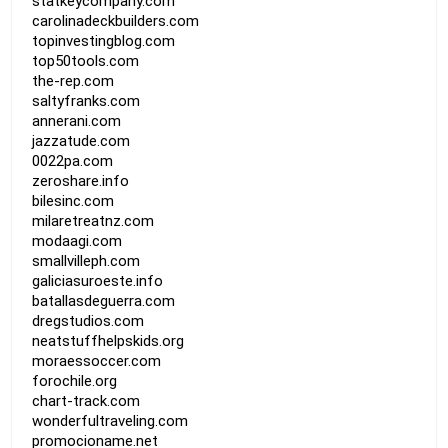
statkeycompany.com
carolinadeckbuilders.com
topinvestingblog.com
top50tools.com
the-rep.com
saltyfranks.com
annerani.com
jazzatude.com
0022pa.com
zeroshare.info
bilesinc.com
milaretreatnz.com
modaagi.com
smallvilleph.com
galiciasuroeste.info
batallasdeguerra.com
dregstudios.com
neatstuffhelpskids.org
moraessoccer.com
forochile.org
chart-track.com
wonderfultraveling.com
promocioname.net