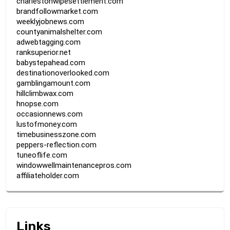
charlestonwipesettlement.com
brandfollowmarket.com
weeklyjobnews.com
countyanimalshelter.com
adwebtagging.com
ranksuperior.net
babystepahead.com
destinationoverlooked.com
gamblingamount.com
hillclimbwax.com
hnopse.com
occasionnews.com
lustofmoney.com
timebusinesszone.com
peppers-reflection.com
tuneoflife.com
windowwellmaintenancepros.com
affiliateholder.com
Links