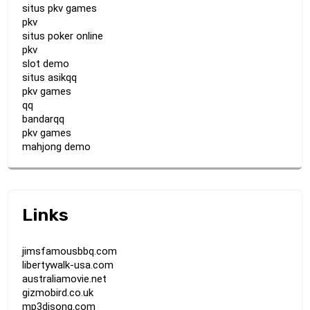
situs pkv games
pkv
situs poker online
pkv
slot demo
situs asikqq
pkv games
qq
bandarqq
pkv games
mahjong demo
Links
jimsfamousbbq.com
libertywalk-usa.com
australiamovie.net
gizmobird.co.uk
mp3djsong.com