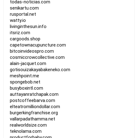
todas-noticias.com
senikartu.com
rusportal.net
watty.io
livinginthesun.info
itsriz.com
cargoods.shop
capetownacupuncture.com
bitcoinvideospro.com
cosmiccrowcollective.com
alain-jacquet.com
gotisouizakayabakeneko.com
meshpoint.me
spongebob.net
busyboxintl.com
auttayanratchapak.com
postcoffeebarva.com
elteatromilliondollar.com
burgerkingfranchise.org
vallarpadathamma.net
realworldsize.com
teknolama.com
productforbaby.com