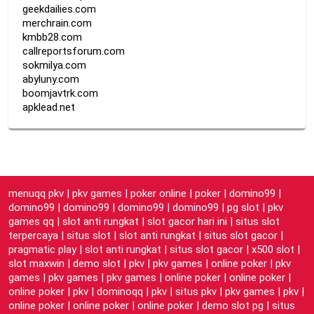
geekdailies.com
merchrain.com
kmbb28.com
callreportsforum.com
sokmilya.com
abyluny.com
boomjavtrk.com
apklead.net
menuqq pkv
|
pkv games
|
poker online
|
poker
|
domino99
|
domino99
|
domino99
|
domino99
|
domino99
|
pg slot
|
pkv
games qq
|
slot anti rungkat
|
slot gacor hari ini
|
situs slot
terpercaya
|
situs slot
|
slot anti rungkat
|
situs slot gacor
|
pragmatic play
|
slot anti rungkat
|
situs slot gacor
|
x500 slot
|
slot maxwin
|
demo slot
|
pkv
|
pkv games
|
online poker
|
pkv
games
|
pkv games
|
pkv games
|
online poker
|
online poker
|
online poker
|
pkv
|
dominoqq
|
pkv
|
situs pkv
|
pkv games
|
pkv
|
online poker
|
online poker
|
online poker
|
demo slot pg
|
situs