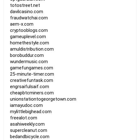
totostreet.net
davilcasino.com
fraudwatchai.com
aem-x.com
cryptooblogs.com
gameuplevel.com
homethestyle.com
amuldistribution.com
borobuddur.com
wundermusic.com
gamefungames.com
25-minute-timer.com
creativefuntask.com
engrsaifulsaif.com
cheapbtcminers.com
unionstationtogeorgetown.com
iamayudoc.com
mylittlebighead.com
freealot.com
asahiweekly.com
supercleanut.com
bedandbicycle.com