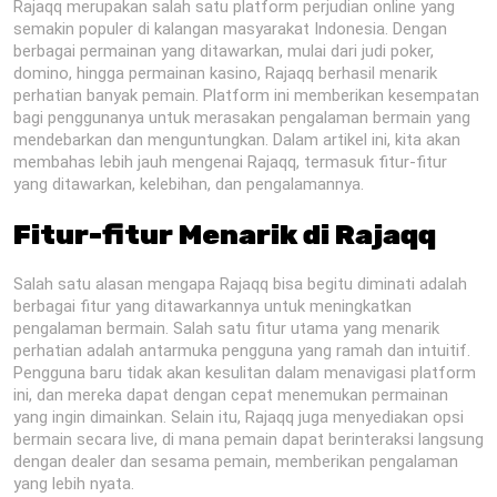
Rajaqq merupakan salah satu platform perjudian online yang
semakin populer di kalangan masyarakat Indonesia. Dengan
berbagai permainan yang ditawarkan, mulai dari judi poker,
domino, hingga permainan kasino, Rajaqq berhasil menarik
perhatian banyak pemain. Platform ini memberikan kesempatan
bagi penggunanya untuk merasakan pengalaman bermain yang
mendebarkan dan menguntungkan. Dalam artikel ini, kita akan
membahas lebih jauh mengenai Rajaqq, termasuk fitur-fitur
yang ditawarkan, kelebihan, dan pengalamannya.
Fitur-fitur Menarik di Rajaqq
Salah satu alasan mengapa Rajaqq bisa begitu diminati adalah
berbagai fitur yang ditawarkannya untuk meningkatkan
pengalaman bermain. Salah satu fitur utama yang menarik
perhatian adalah antarmuka pengguna yang ramah dan intuitif.
Pengguna baru tidak akan kesulitan dalam menavigasi platform
ini, dan mereka dapat dengan cepat menemukan permainan
yang ingin dimainkan. Selain itu, Rajaqq juga menyediakan opsi
bermain secara live, di mana pemain dapat berinteraksi langsung
dengan dealer dan sesama pemain, memberikan pengalaman
yang lebih nyata.