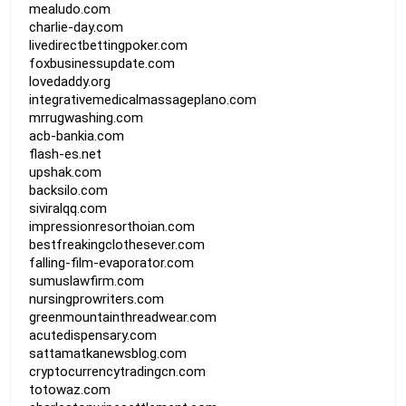
mealudo.com
charlie-day.com
livedirectbettingpoker.com
foxbusinessupdate.com
lovedaddy.org
integrativemedicalmassageplano.com
mrrugwashing.com
acb-bankia.com
flash-es.net
upshak.com
backsilo.com
siviralqq.com
impressionresorthoian.com
bestfreakingclothesever.com
falling-film-evaporator.com
sumuslawfirm.com
nursingprowriters.com
greenmountainthreadwear.com
acutedispensary.com
sattamatkanewsblog.com
cryptocurrencytradingcn.com
totowaz.com