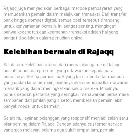
Rajaqq juga menyediakan berbagai metode pembayaran yang
memudahkan pemain dalam melakukan transaksi. Dari transfer
bank hingga dompet digital, semua opsi tersebut dirancang
untuk kenyamanan pemain. Ini sangat penting, mengingat
bahwa kecepatan dan keamanan transaksi adalah hal yang
sangat diperlukan dalam perjudian online.
Kelebihan bermain di Rajaqq
Salah satu kelebihan utama dari memainkan game di Rajaqq
adalah bonus dan promosi yang ditawarkan kepada para
pemainnya. Setiap pemain, baik yang baru mendaftar maupun
yang sudah lama bermain, biasanya akan mendapatkan tawaran
menarik yang dapat meningkatkan saldo mereka. Misalnya,
bonus deposit pertama yang seringkali menawarkan persentase
tambahan dari jumlah yang disetor, memberikan pemain lebih
banyak modal untuk bermain.
Selain itu, layanan pelanggan yang responsif menjadi salah satu
pilar penting dalam Rajaqq. Dengan adanya customer service
yang siap melayani selama dua puluh empat jam, pemain