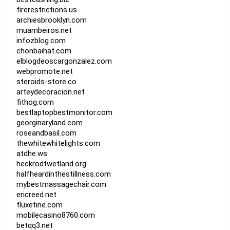
firerestrictions.us
archiesbrooklyn.com
muambeiros.net
infozblog.com
chonbaihat.com
elblogdeoscargonzalez.com
webpromote.net
steroids-store.co
arteydecoracion.net
fithog.com
bestlaptopbestmonitor.com
georginaryland.com
roseandbasil.com
thewhitewhitelights.com
atdhe.ws
heckrodtwetland.org
halfheardinthestillness.com
mybestmassagechair.com
ericreed.net
fluxetine.com
mobilecasino8760.com
betqq3.net