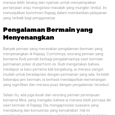
merasa lebih tenang dan nyaman untuk menyampaikan
pertanyaan atau mengatasi masalah yang mungkin timbul. Ini
menunjukkan komitmen Rajaqq dalam memberikan pelayanan
yang terbaik bagi penggunanya.
Pengalaman Bermain yang
Menyenangkan
Banyak pemain yang merasakan pengalaman bermain yang
menyenangkan di Rajaqq. Contohnya, seorang pemain yang
bernama Rudi pernah berbagi pengalamannya saat bermain
permainan poker di platform ini. Rudi mengatakan bahwa
meskipun ia baru pertama kali bergabung, ia merasa sangat
mudah untuk beradaptasi dengan permainan yang ada. Setelah
beberapa jam bermain, ia berhasil mendapatkan kemenangan
yang signifikan dan merasa puas dengan pengalaman tersebut.
Selain itu, ada juga kisah dari seorang pemain perempuan
bernama Mira, yang mengaku bahwa ia merasa lebih percaya diri
saat bermain di Rajaqq. Dia mengapresiasi suasana yang
mendukung dan komunitas yang bersahabat. Hal ini