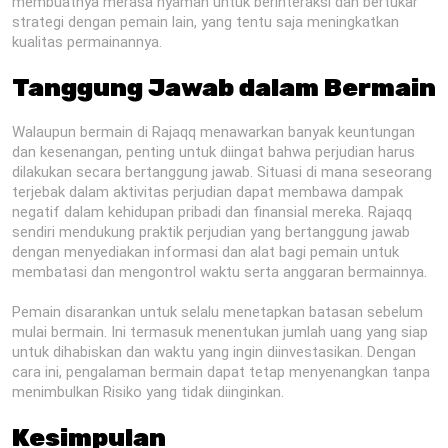
membuatnya merasa nyaman untuk berinteraksi dan bertukar
strategi dengan pemain lain, yang tentu saja meningkatkan
kualitas permainannya.
Tanggung Jawab dalam Bermain
Walaupun bermain di Rajaqq menawarkan banyak keuntungan
dan kesenangan, penting untuk diingat bahwa perjudian harus
dilakukan secara bertanggung jawab. Situasi di mana seseorang
terjebak dalam aktivitas perjudian dapat membawa dampak
negatif dalam kehidupan pribadi dan finansial mereka. Rajaqq
sendiri mendukung praktik perjudian yang bertanggung jawab
dengan menyediakan informasi dan alat bagi pemain untuk
membatasi dan mengontrol waktu serta anggaran bermainnya.
Pemain disarankan untuk selalu menetapkan batasan sebelum
mulai bermain. Ini termasuk menentukan jumlah uang yang siap
untuk dihabiskan dan waktu yang ingin diinvestasikan. Dengan
cara ini, pengalaman bermain dapat tetap menyenangkan tanpa
menimbulkan Risiko yang tidak diinginkan.
Kesimpulan