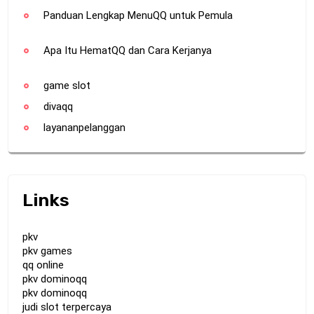
Panduan Lengkap MenuQQ untuk Pemula
Apa Itu HematQQ dan Cara Kerjanya
game slot
divaqq
layananpelanggan
Links
pkv
pkv games
qq online
pkv dominoqq
pkv dominoqq
judi slot terpercaya