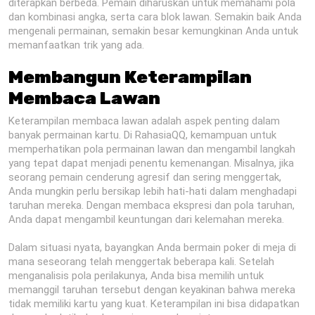
diterapkan berbeda. Pemain diharuskan untuk memahami pola
dan kombinasi angka, serta cara blok lawan. Semakin baik Anda
mengenali permainan, semakin besar kemungkinan Anda untuk
memanfaatkan trik yang ada.
Membangun Keterampilan
Membaca Lawan
Keterampilan membaca lawan adalah aspek penting dalam
banyak permainan kartu. Di RahasiaQQ, kemampuan untuk
memperhatikan pola permainan lawan dan mengambil langkah
yang tepat dapat menjadi penentu kemenangan. Misalnya, jika
seorang pemain cenderung agresif dan sering menggertak,
Anda mungkin perlu bersikap lebih hati-hati dalam menghadapi
taruhan mereka. Dengan membaca ekspresi dan pola taruhan,
Anda dapat mengambil keuntungan dari kelemahan mereka.
Dalam situasi nyata, bayangkan Anda bermain poker di meja di
mana seseorang telah menggertak beberapa kali. Setelah
menganalisis pola perilakunya, Anda bisa memilih untuk
memanggil taruhan tersebut dengan keyakinan bahwa mereka
tidak memiliki kartu yang kuat. Keterampilan ini bisa didapatkan