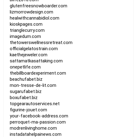
glutenfreesnowboarder.com
lizmorrowdesign.com
healwithcannabidiol.com
kioskpages.com
trianglecurry.com
imagedum.com
thetowerswellnessretreat.com
officialgelatostrain.com
kaethejeweler.com
sattamatkasattaking.com
onepetlife.com
thebillboardexperiment.com
beachufabet.biz
mon-tresse-de-lit.com
sugarufabet.biz
boxufabet.biz
topgearautoservices.net
figurine-jouet.com
your-facebook-address.com
perroquet-ma-passion.com
modrenlivinghome.com
instadatahelpainews.com