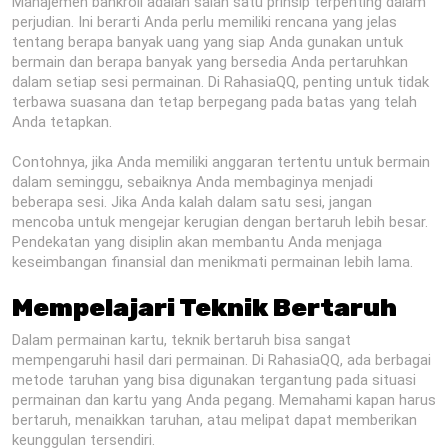
Manajemen bankroll adalah salah satu prinsip terpenting dalam
perjudian. Ini berarti Anda perlu memiliki rencana yang jelas
tentang berapa banyak uang yang siap Anda gunakan untuk
bermain dan berapa banyak yang bersedia Anda pertaruhkan
dalam setiap sesi permainan. Di RahasiaQQ, penting untuk tidak
terbawa suasana dan tetap berpegang pada batas yang telah
Anda tetapkan.
Contohnya, jika Anda memiliki anggaran tertentu untuk bermain
dalam seminggu, sebaiknya Anda membaginya menjadi
beberapa sesi. Jika Anda kalah dalam satu sesi, jangan
mencoba untuk mengejar kerugian dengan bertaruh lebih besar.
Pendekatan yang disiplin akan membantu Anda menjaga
keseimbangan finansial dan menikmati permainan lebih lama.
Mempelajari Teknik Bertaruh
Dalam permainan kartu, teknik bertaruh bisa sangat
mempengaruhi hasil dari permainan. Di RahasiaQQ, ada berbagai
metode taruhan yang bisa digunakan tergantung pada situasi
permainan dan kartu yang Anda pegang. Memahami kapan harus
bertaruh, menaikkan taruhan, atau melipat dapat memberikan
keunggulan tersendiri.