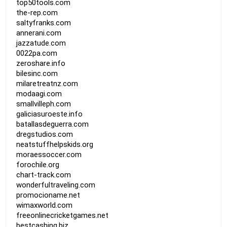
top50tools.com
the-rep.com
saltyfranks.com
annerani.com
jazzatude.com
0022pa.com
zeroshare.info
bilesinc.com
milaretreatnz.com
modaagi.com
smallvilleph.com
galiciasuroeste.info
batallasdeguerra.com
dregstudios.com
neatstuffhelpskids.org
moraessoccer.com
forochile.org
chart-track.com
wonderfultraveling.com
promocioname.net
wimaxworld.com
freeonlinecricketgames.net
bestcashing.biz