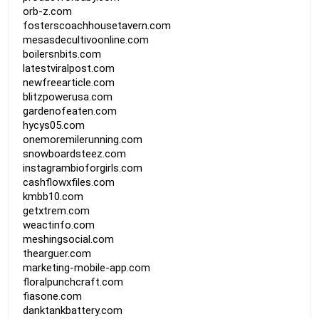
orb-z.com
fosterscoachhousetavern.com
mesasdecultivoonline.com
boilersnbits.com
latestviralpost.com
newfreearticle.com
blitzpowerusa.com
gardenofeaten.com
hycys05.com
onemoremilerunning.com
snowboardsteez.com
instagrambioforgirls.com
cashflowxfiles.com
kmbb10.com
getxtrem.com
weactinfo.com
meshingsocial.com
thearguer.com
marketing-mobile-app.com
floralpunchcraft.com
fiasone.com
danktankbattery.com