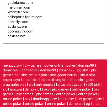
geekdailies.com
merchrain.com
kmbb28.com
callreportsforum.com
sokmilya.com
abyluny.com
boomjavtrk.com
apklead.net
menuqq pkv
|
pkv games
|
poker online
|
poker
|
domino99
|
domino99
|
domino99
|
domino99
|
domino99
|
pg slot
|
pkv
games qq
|
slot anti rungkat
|
slot gacor hari ini
|
situs slot
terpercaya
|
situs slot
|
slot anti rungkat
|
situs slot gacor
|
pragmatic play
|
slot anti rungkat
|
situs slot gacor
|
x500 slot
|
slot maxwin
|
demo slot
|
pkv
|
pkv games
|
online poker
|
pkv
games
|
pkv games
|
pkv games
|
online poker
|
online poker
|
online poker
|
pkv
|
dominoqq
|
pkv
|
situs pkv
|
pkv games
|
pkv
|
online poker
|
online poker
|
online poker
|
demo slot pg
|
situs