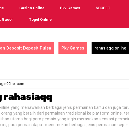
me
Casino Online
Pkv Games
SBOBET
t Gacor
Togel Online
dan Deposit Deposit Pulsa
Pkv Games
rahasiaqq online
ogin99bet.com
 rahasiaqq
nline yang menawarkan berbagai jenis permainan kartu dan juga tar
rang yang beralih dari permainan tradisional ke platform online, t
pilihan utama bagi para pemain yang ingin merasakan sensasi perma
rm ini, para pemain dapat menemukan berbagai jenis permainan sepert