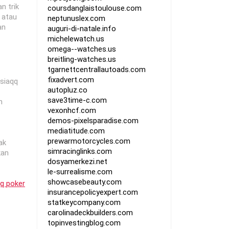
n trik
coursdanglaistoulouse.com
 atau
neptunuslex.com
an
auguri-di-natale.info
michelewatch.us
omega--watches.us
breitling-watches.us
tgarnettcentrallautoads.com
fixadvert.com
asiaqq
autopluz.co
save3time-c.com
n
vexonhcf.com
demos-pixelsparadise.com
mediatitude.com
prewarmotorcycles.com
ak
simracinglinks.com
kan
dosyamerkezi.net
le-surrealisme.com
showcasebeauty.com
q poker
insurancepolicyexpert.com
statkeycompany.com
carolinadeckbuilders.com
topinvestingblog.com