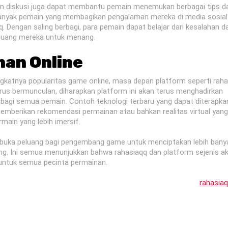
um diskusi juga dapat membantu pemain menemukan berbagai tips da
 banyak pemain yang membagikan pengalaman mereka di media sosial
 Dengan saling berbagi, para pemain dapat belajar dari kesalahan d
eluang mereka untuk menang.
an Online
gkatnya popularitas game online, masa depan platform seperti rah
rus bermunculan, diharapkan platform ini akan terus menghadirkan
bagi semua pemain. Contoh teknologi terbaru yang dapat diterapka
mberikan rekomendasi permainan atau bahkan realitas virtual yang
in yang lebih imersif.
mbuka peluang bagi pengembang game untuk menciptakan lebih bany
ng. Ini semua menunjukkan bahwa rahasiaqq dan platform sejenis a
untuk semua pecinta permainan.
rahasiaq