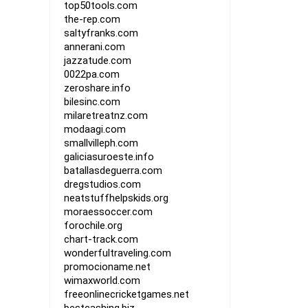
top50tools.com
the-rep.com
saltyfranks.com
annerani.com
jazzatude.com
0022pa.com
zeroshare.info
bilesinc.com
milaretreatnz.com
modaagi.com
smallvilleph.com
galiciasuroeste.info
batallasdeguerra.com
dregstudios.com
neatstuffhelpskids.org
moraessoccer.com
forochile.org
chart-track.com
wonderfultraveling.com
promocioname.net
wimaxworld.com
freeonlinecricketgames.net