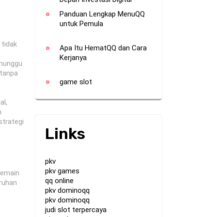
Panduan Lengkap MenuQQ
untuk Pemula
 tidak
Apa Itu HematQQ dan Cara
Kerjanya
enunggu
 tanpa
game slot
al,
n
strategi
Links
pkv
pkv games
pemain
qq online
aruhan
pkv dominoqq
pkv dominoqq
judi slot terpercaya