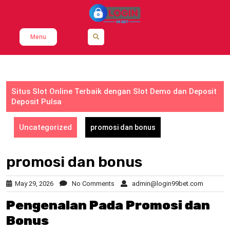
Skip
to
content
Menu
Situs Slot Online Terbaik dengan Slot Demo dan Deposit
Deposit Pulsa
Uncategorized
promosi dan bonus
promosi dan bonus
May 29, 2026
No Comments
admin@login99bet.com
Pengenalan Pada Promosi dan
Bonus