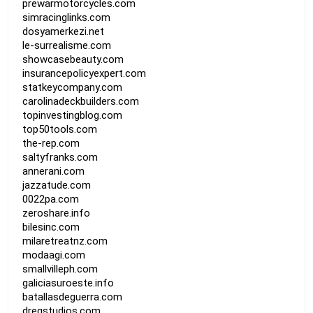
prewarmotorcycles.com
simracinglinks.com
dosyamerkezi.net
le-surrealisme.com
showcasebeauty.com
insurancepolicyexpert.com
statkeycompany.com
carolinadeckbuilders.com
topinvestingblog.com
top50tools.com
the-rep.com
saltyfranks.com
annerani.com
jazzatude.com
0022pa.com
zeroshare.info
bilesinc.com
milaretreatnz.com
modaagi.com
smallvilleph.com
galiciasuroeste.info
batallasdeguerra.com
dregstudios.com