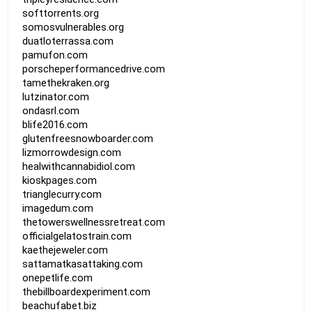
softtorrents.org
somosvulnerables.org
duatloterrassa.com
pamufon.com
porscheperformancedrive.com
tamethekraken.org
lutzinator.com
ondasrl.com
blife2016.com
glutenfreesnowboarder.com
lizmorrowdesign.com
healwithcannabidiol.com
kioskpages.com
trianglecurry.com
imagedum.com
thetowerswellnessretreat.com
officialgelatostrain.com
kaethejeweler.com
sattamatkasattaking.com
onepetlife.com
thebillboardexperiment.com
beachufabet.biz