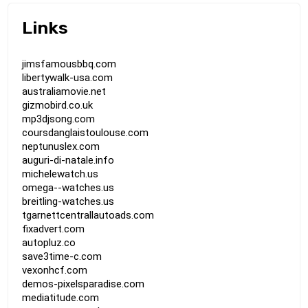
Links
jimsfamousbbq.com
libertywalk-usa.com
australiamovie.net
gizmobird.co.uk
mp3djsong.com
coursdanglaistoulouse.com
neptunuslex.com
auguri-di-natale.info
michelewatch.us
omega--watches.us
breitling-watches.us
tgarnettcentrallautoads.com
fixadvert.com
autopluz.co
save3time-c.com
vexonhcf.com
demos-pixelsparadise.com
mediatitude.com