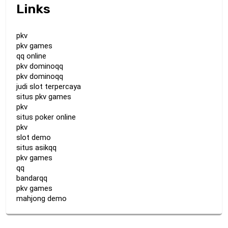
Links
pkv
pkv games
qq online
pkv dominoqq
pkv dominoqq
judi slot terpercaya
situs pkv games
pkv
situs poker online
pkv
slot demo
situs asikqq
pkv games
qq
bandarqq
pkv games
mahjong demo