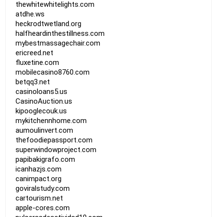
thewhitewhitelights.com
atdhe.ws
heckrodtwetland.org
halfheardinthestillness.com
mybestmassagechair.com
ericreed.net
fluxetine.com
mobilecasino8760.com
betqq3.net
casinoloans5.us
CasinoAuction.us
kipooglecouk.us
mykitchennhome.com
aumoulinvert.com
thefoodiepassport.com
superwindowproject.com
papibakigrafo.com
icanhazjs.com
canimpact.org
goviralstudy.com
cartourism.net
apple-cores.com