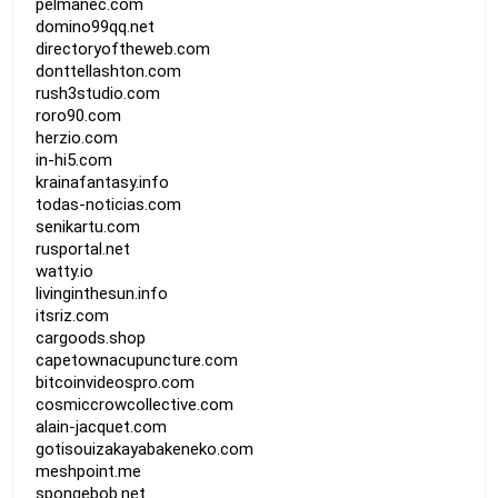
pelmanec.com
domino99qq.net
directoryoftheweb.com
donttellashton.com
rush3studio.com
roro90.com
herzio.com
in-hi5.com
krainafantasy.info
todas-noticias.com
senikartu.com
rusportal.net
watty.io
livinginthesun.info
itsriz.com
cargoods.shop
capetownacupuncture.com
bitcoinvideospro.com
cosmiccrowcollective.com
alain-jacquet.com
gotisouizakayabakeneko.com
meshpoint.me
spongebob.net