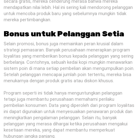
secara gratis, mereka cenderung merasa bahwa mereka
mendapatkan nilai lebih. Hal ini sering kali mendorong pelanggan
untuk mencoba produk baru yang sebelumnya mungkin tidak
mereka pertimbangkan.
Bonus untuk Pelanggan Setia
Selain promosi, bonus juga memainkan peran krusial dalam
strategi pemasaran. Banyak perusahaan menerapkan program
loyalitas yang memberikan bonus kepada pelanggan yang sering
berbelanja. Contohnya, sebuah kedai kopi mungkin menawarkan
sistem poin di mana setiap pembelian akan mengumpulkan poin.
Setelah pelanggan mencapai jumlah poin tertentu, mereka bisa
menukarnya dengan produk gratis atau diskon khusus.
Program seperti ini tidak hanya menguntungkan pelanggan
tetapi juga membantu perusahaan memahami perilaku
pembelian konsumen. Data yang diperoleh dari program loyalitas
ini dapat digunakan untuk menyesuaikan penawaran produk dan
meningkatkan pengalaman pelanggan. Selain itu, banyak
pelanggan yang merasa dihargai ketika perusahaan mengakui
kesetiaan mereka, yang dapat membantu memperkuat
hubungan jangka panjang.