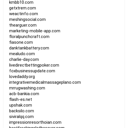
kmbb10.com
getxtrem.com
weactinfo.com
meshingsocial.com
thearguer.com
marketing-mobile-app.com
floralpunchcraft.com
fiasone.com
danktankbattery.com
mealudo.com
charlie-day.com
livedirectbettingpoker.com
foxbusinessupdate.com
lovedaddy.org
integrativemedicalmassageplano.com
mrrugwashing.com
acb-bankia.com
flash-es.net
upshak.com
backsilo.com
siviralqq.com
impressionresorthoian.com