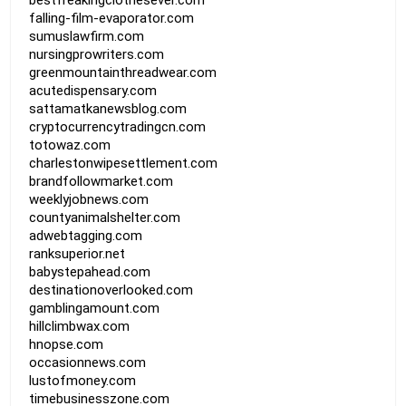
bestfreakingclothesever.com
falling-film-evaporator.com
sumuslawfirm.com
nursingprowriters.com
greenmountainthreadwear.com
acutedispensary.com
sattamatkanewsblog.com
cryptocurrencytradingcn.com
totowaz.com
charlestonwipesettlement.com
brandfollowmarket.com
weeklyjobnews.com
countyanimalshelter.com
adwebtagging.com
ranksuperior.net
babystepahead.com
destinationoverlooked.com
gamblingamount.com
hillclimbwax.com
hnopse.com
occasionnews.com
lustofmoney.com
timebusinesszone.com