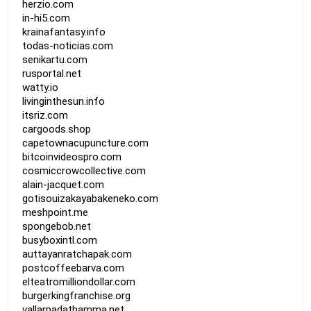
herzio.com
in-hi5.com
krainafantasy.info
todas-noticias.com
senikartu.com
rusportal.net
watty.io
livinginthesun.info
itsriz.com
cargoods.shop
capetownacupuncture.com
bitcoinvideospro.com
cosmiccrowcollective.com
alain-jacquet.com
gotisouizakayabakeneko.com
meshpoint.me
spongebob.net
busyboxintl.com
auttayanratchapak.com
postcoffeebarva.com
elteatromilliondollar.com
burgerkingfranchise.org
vallarpadathamma.net