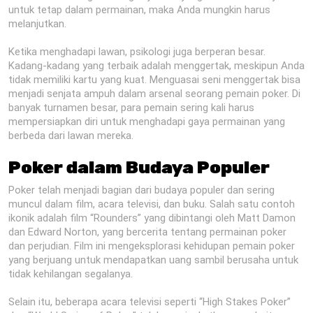
untuk tetap dalam permainan, maka Anda mungkin harus
melanjutkan.
Ketika menghadapi lawan, psikologi juga berperan besar.
Kadang-kadang yang terbaik adalah menggertak, meskipun Anda
tidak memiliki kartu yang kuat. Menguasai seni menggertak bisa
menjadi senjata ampuh dalam arsenal seorang pemain poker. Di
banyak turnamen besar, para pemain sering kali harus
mempersiapkan diri untuk menghadapi gaya permainan yang
berbeda dari lawan mereka.
Poker dalam Budaya Populer
Poker telah menjadi bagian dari budaya populer dan sering
muncul dalam film, acara televisi, dan buku. Salah satu contoh
ikonik adalah film “Rounders” yang dibintangi oleh Matt Damon
dan Edward Norton, yang bercerita tentang permainan poker
dan perjudian. Film ini mengeksplorasi kehidupan pemain poker
yang berjuang untuk mendapatkan uang sambil berusaha untuk
tidak kehilangan segalanya.
Selain itu, beberapa acara televisi seperti “High Stakes Poker”