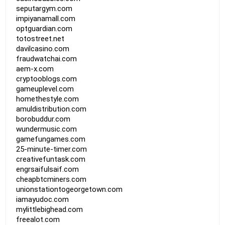
seputargym.com
impiyanamall.com
optguardian.com
totostreet.net
davilcasino.com
fraudwatchai.com
aem-x.com
cryptooblogs.com
gameuplevel.com
homethestyle.com
amuldistribution.com
borobuddur.com
wundermusic.com
gamefungames.com
25-minute-timer.com
creativefuntask.com
engrsaifulsaif.com
cheapbtcminers.com
unionstationtogeorgetown.com
iamayudoc.com
mylittlebighead.com
freealot.com