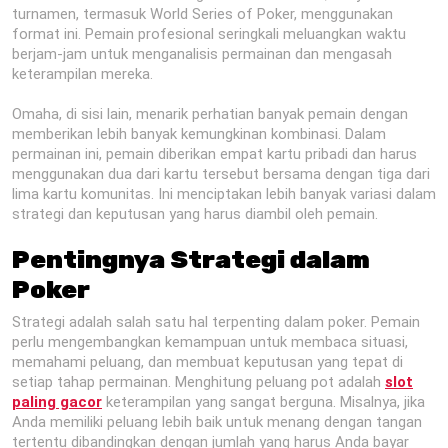
turnamen, termasuk World Series of Poker, menggunakan
format ini. Pemain profesional seringkali meluangkan waktu
berjam-jam untuk menganalisis permainan dan mengasah
keterampilan mereka.
Omaha, di sisi lain, menarik perhatian banyak pemain dengan
memberikan lebih banyak kemungkinan kombinasi. Dalam
permainan ini, pemain diberikan empat kartu pribadi dan harus
menggunakan dua dari kartu tersebut bersama dengan tiga dari
lima kartu komunitas. Ini menciptakan lebih banyak variasi dalam
strategi dan keputusan yang harus diambil oleh pemain.
Pentingnya Strategi dalam
Poker
Strategi adalah salah satu hal terpenting dalam poker. Pemain
perlu mengembangkan kemampuan untuk membaca situasi,
memahami peluang, dan membuat keputusan yang tepat di
setiap tahap permainan. Menghitung peluang pot adalah
slot
paling gacor
keterampilan yang sangat berguna. Misalnya, jika
Anda memiliki peluang lebih baik untuk menang dengan tangan
tertentu dibandingkan dengan jumlah yang harus Anda bayar