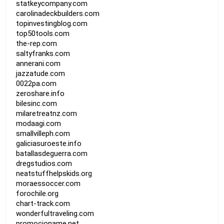
statkeycompany.com
carolinadeckbuilders.com
topinvestingblog.com
top50tools.com
the-rep.com
saltyfranks.com
annerani.com
jazzatude.com
0022pa.com
zeroshare.info
bilesinc.com
milaretreatnz.com
modaagi.com
smallvilleph.com
galiciasuroeste.info
batallasdeguerra.com
dregstudios.com
neatstuffhelpskids.org
moraessoccer.com
forochile.org
chart-track.com
wonderfultraveling.com
promocioname.net