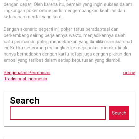
dengan cepat. Oleh karena itu, pemain yang ingin sukses dalam
lingkungan poker online perlu mengembangkan keahlian dan
ketahanan mental yang kuat.
Dengan skenario seperti ini, poker terus beradaptasi dan
berkembang seiring berjalannya waktu, menjadikannya salah
satu permainan paling mendebarkan yang dimiliki manusia saat
ini. Ketika seseorang melangkah ke meja poker, mereka tidak
hanya berhadapan dengan kartu tetapi juga dengan pikiran dan
emosi yang terlibat dalam setiap keputusan yang diambil.
Post
Pengenalan Permainan
online
Tradisional Indonesia
navigation
Search
Search