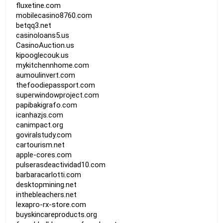
fluxetine.com
mobilecasino8760.com
betqq3.net
casinoloans5.us
CasinoAuction.us
kipooglecouk.us
mykitchennhome.com
aumoulinvert.com
thefoodiepassport.com
superwindowproject.com
papibakigrafo.com
icanhazjs.com
canimpact.org
goviralstudy.com
cartourism.net
apple-cores.com
pulserasdeactividad10.com
barbaracarlotti.com
desktopmining.net
inthebleachers.net
lexapro-rx-store.com
buyskincareproducts.org