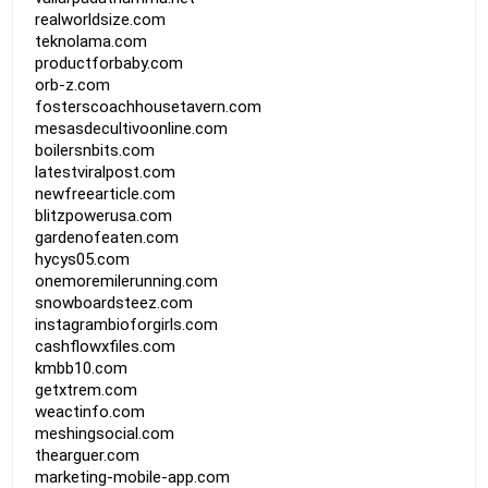
realworldsize.com
teknolama.com
productforbaby.com
orb-z.com
fosterscoachhousetavern.com
mesasdecultivoonline.com
boilersnbits.com
latestviralpost.com
newfreearticle.com
blitzpowerusa.com
gardenofeaten.com
hycys05.com
onemoremilerunning.com
snowboardsteez.com
instagrambioforgirls.com
cashflowxfiles.com
kmbb10.com
getxtrem.com
weactinfo.com
meshingsocial.com
thearguer.com
marketing-mobile-app.com