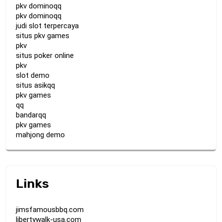
pkv dominoqq
pkv dominoqq
judi slot terpercaya
situs pkv games
pkv
situs poker online
pkv
slot demo
situs asikqq
pkv games
qq
bandarqq
pkv games
mahjong demo
Links
jimsfamousbbq.com
libertywalk-usa.com