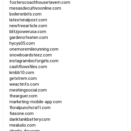
fosterscoachhousetavern.com
mesasdecultivoonline.com
boilersnbits.com
latestviralpost.com
newfreearticle.com
blitzpowerusa.com
gardenofeaten.com
hycys05.com
onemoremilerunning.com
snowboardsteez.com
instagrambioforgirls.com
cashflowxfiles.com
kmbb10.com
getxtrem.com
weactinfo.com
meshingsocial.com
thearguer.com
marketing-mobile-app.com
floralpunchcraft.com
fiasone.com
danktankbattery.com
mealudo.com