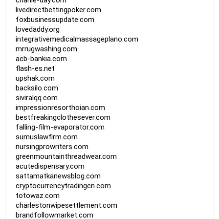
charlie-day.com
livedirectbettingpoker.com
foxbusinessupdate.com
lovedaddy.org
integrativemedicalmassageplano.com
mrrugwashing.com
acb-bankia.com
flash-es.net
upshak.com
backsilo.com
siviralqq.com
impressionresorthoian.com
bestfreakingclothesever.com
falling-film-evaporator.com
sumuslawfirm.com
nursingprowriters.com
greenmountainthreadwear.com
acutedispensary.com
sattamatkanewsblog.com
cryptocurrencytradingcn.com
totowaz.com
charlestonwipesettlement.com
brandfollowmarket.com