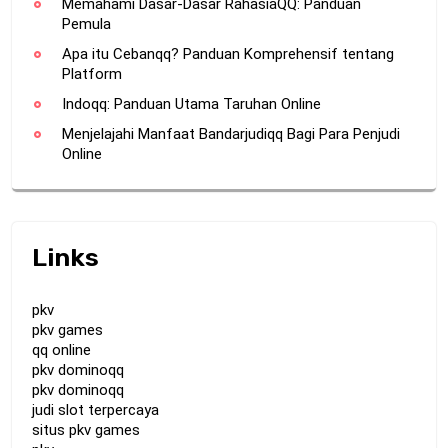
Memahami Dasar-Dasar RahasiaQQ: Panduan
Pemula
Apa itu Cebanqq? Panduan Komprehensif tentang
Platform
Indoqq: Panduan Utama Taruhan Online
Menjelajahi Manfaat Bandarjudiqq Bagi Para Penjudi
Online
Links
pkv
pkv games
qq online
pkv dominoqq
pkv dominoqq
judi slot terpercaya
situs pkv games