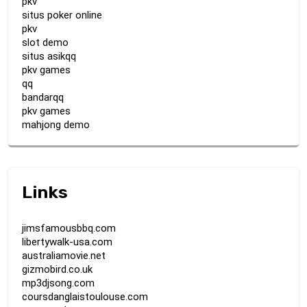
pkv
situs poker online
pkv
slot demo
situs asikqq
pkv games
qq
bandarqq
pkv games
mahjong demo
Links
jimsfamousbbq.com
libertywalk-usa.com
australiamovie.net
gizmobird.co.uk
mp3djsong.com
coursdanglaistoulouse.com