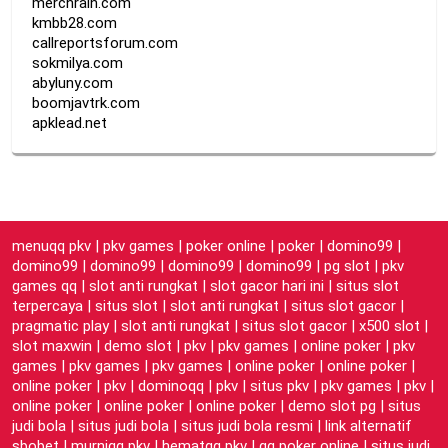
merchrain.com
kmbb28.com
callreportsforum.com
sokmilya.com
abyluny.com
boomjavtrk.com
apklead.net
menuqq pkv
|
pkv games
|
poker online
|
poker
|
domino99
|
domino99
|
domino99
|
domino99
|
domino99
|
pg slot
|
pkv
games qq
|
slot anti rungkat
|
slot gacor hari ini
|
situs slot
terpercaya
|
situs slot
|
slot anti rungkat
|
situs slot gacor
|
pragmatic play
|
slot anti rungkat
|
situs slot gacor
|
x500 slot
|
slot maxwin
|
demo slot
|
pkv
|
pkv games
|
online poker
|
pkv
games
|
pkv games
|
pkv games
|
online poker
|
online poker
|
online poker
|
pkv
|
dominoqq
|
pkv
|
situs pkv
|
pkv games
|
pkv
|
online poker
|
online poker
|
online poker
|
demo slot pg
|
situs
judi bola
|
situs judi bola
|
situs judi bola resmi
|
link alternatif
sbobet
|
murniqq pkv
|
hematqq pkv
|
qq poker online
|
situs judi