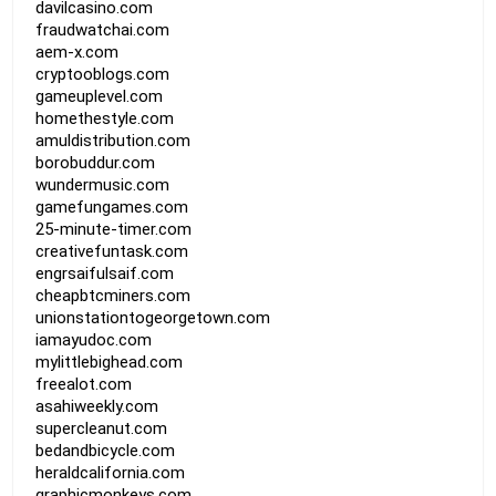
davilcasino.com
fraudwatchai.com
aem-x.com
cryptooblogs.com
gameuplevel.com
homethestyle.com
amuldistribution.com
borobuddur.com
wundermusic.com
gamefungames.com
25-minute-timer.com
creativefuntask.com
engrsaifulsaif.com
cheapbtcminers.com
unionstationtogeorgetown.com
iamayudoc.com
mylittlebighead.com
freealot.com
asahiweekly.com
supercleanut.com
bedandbicycle.com
heraldcalifornia.com
graphicmonkeys.com