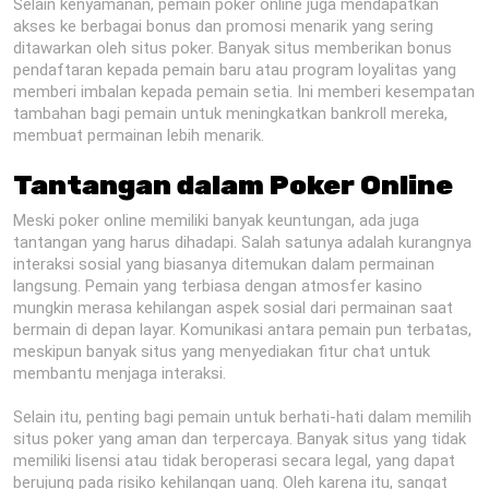
Selain kenyamanan, pemain poker online juga mendapatkan
akses ke berbagai bonus dan promosi menarik yang sering
ditawarkan oleh situs poker. Banyak situs memberikan bonus
pendaftaran kepada pemain baru atau program loyalitas yang
memberi imbalan kepada pemain setia. Ini memberi kesempatan
tambahan bagi pemain untuk meningkatkan bankroll mereka,
membuat permainan lebih menarik.
Tantangan dalam Poker Online
Meski poker online memiliki banyak keuntungan, ada juga
tantangan yang harus dihadapi. Salah satunya adalah kurangnya
interaksi sosial yang biasanya ditemukan dalam permainan
langsung. Pemain yang terbiasa dengan atmosfer kasino
mungkin merasa kehilangan aspek sosial dari permainan saat
bermain di depan layar. Komunikasi antara pemain pun terbatas,
meskipun banyak situs yang menyediakan fitur chat untuk
membantu menjaga interaksi.
Selain itu, penting bagi pemain untuk berhati-hati dalam memilih
situs poker yang aman dan terpercaya. Banyak situs yang tidak
memiliki lisensi atau tidak beroperasi secara legal, yang dapat
berujung pada risiko kehilangan uang. Oleh karena itu, sangat