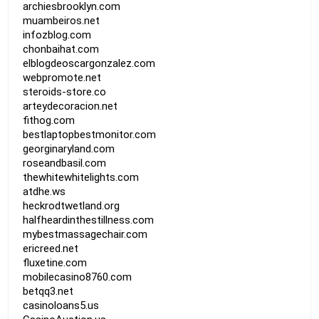
archiesbrooklyn.com
muambeiros.net
infozblog.com
chonbaihat.com
elblogdeoscargonzalez.com
webpromote.net
steroids-store.co
arteydecoracion.net
fithog.com
bestlaptopbestmonitor.com
georginaryland.com
roseandbasil.com
thewhitewhitelights.com
atdhe.ws
heckrodtwetland.org
halfheardinthestillness.com
mybestmassagechair.com
ericreed.net
fluxetine.com
mobilecasino8760.com
betqq3.net
casinoloans5.us