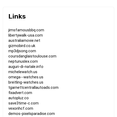
Links
jimsfamousbbq.com
libertywalk-usa.com
australiamovie.net
gizmobird.co.uk
mp3djsong.com
coursdanglaistoulouse.com
neptunuslex.com
auguri-di-natale.info
michelewatch.us
omega--watches.us
breitling-watches.us
tgarnettcentrallautoads.com
fixadvert.com
autopluz.co
save3time-c.com
vexonhcf.com
demos-pixelsparadise.com