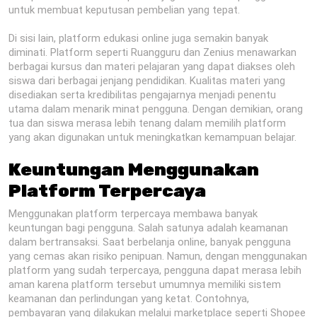
untuk membuat keputusan pembelian yang tepat.
Di sisi lain, platform edukasi online juga semakin banyak
diminati. Platform seperti Ruangguru dan Zenius menawarkan
berbagai kursus dan materi pelajaran yang dapat diakses oleh
siswa dari berbagai jenjang pendidikan. Kualitas materi yang
disediakan serta kredibilitas pengajarnya menjadi penentu
utama dalam menarik minat pengguna. Dengan demikian, orang
tua dan siswa merasa lebih tenang dalam memilih platform
yang akan digunakan untuk meningkatkan kemampuan belajar.
Keuntungan Menggunakan
Platform Terpercaya
Menggunakan platform terpercaya membawa banyak
keuntungan bagi pengguna. Salah satunya adalah keamanan
dalam bertransaksi. Saat berbelanja online, banyak pengguna
yang cemas akan risiko penipuan. Namun, dengan menggunakan
platform yang sudah terpercaya, pengguna dapat merasa lebih
aman karena platform tersebut umumnya memiliki sistem
keamanan dan perlindungan yang ketat. Contohnya,
pembayaran yang dilakukan melalui marketplace seperti Shopee