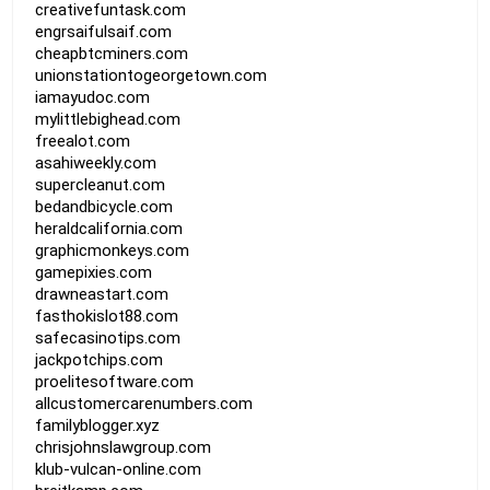
creativefuntask.com
engrsaifulsaif.com
cheapbtcminers.com
unionstationtogeorgetown.com
iamayudoc.com
mylittlebighead.com
freealot.com
asahiweekly.com
supercleanut.com
bedandbicycle.com
heraldcalifornia.com
graphicmonkeys.com
gamepixies.com
drawneastart.com
fasthokislot88.com
safecasinotips.com
jackpotchips.com
proelitesoftware.com
allcustomercarenumbers.com
familyblogger.xyz
chrisjohnslawgroup.com
klub-vulcan-online.com