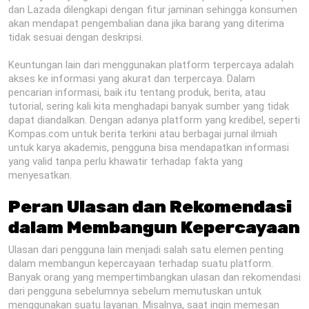
dan Lazada dilengkapi dengan fitur jaminan sehingga konsumen
akan mendapat pengembalian dana jika barang yang diterima
tidak sesuai dengan deskripsi.
Keuntungan lain dari menggunakan platform terpercaya adalah
akses ke informasi yang akurat dan terpercaya. Dalam
pencarian informasi, baik itu tentang produk, berita, atau
tutorial, sering kali kita menghadapi banyak sumber yang tidak
dapat diandalkan. Dengan adanya platform yang kredibel, seperti
Kompas.com untuk berita terkini atau berbagai jurnal ilmiah
untuk karya akademis, pengguna bisa mendapatkan informasi
yang valid tanpa perlu khawatir terhadap fakta yang
menyesatkan.
Peran Ulasan dan Rekomendasi
dalam Membangun Kepercayaan
Ulasan dari pengguna lain menjadi salah satu elemen penting
dalam membangun kepercayaan terhadap suatu platform.
Banyak orang yang mempertimbangkan ulasan dan rekomendasi
dari pengguna sebelumnya sebelum memutuskan untuk
menggunakan suatu layanan. Misalnya, saat ingin memesan