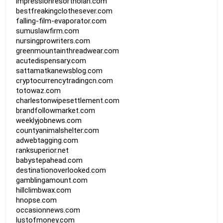
impressionresorthoian.com
bestfreakingclothesever.com
falling-film-evaporator.com
sumuslawfirm.com
nursingprowriters.com
greenmountainthreadwear.com
acutedispensary.com
sattamatkanewsblog.com
cryptocurrencytradingcn.com
totowaz.com
charlestonwipesettlement.com
brandfollowmarket.com
weeklyjobnews.com
countyanimalshelter.com
adwebtagging.com
ranksuperior.net
babystepahead.com
destinationoverlooked.com
gamblingamount.com
hillclimbwax.com
hnopse.com
occasionnews.com
lustofmoney.com