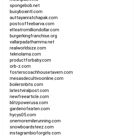
spongebob.net
busyboxintl.com
auttayanratchapak.com
postcoffeebarva.com
elteatromilliondollar.com
burgerkingfranchise.org
vallarpadathamma.net
realworldsize.com
teknolama.com
productforbaby.com
orb-z.com
fosterscoachhousetavern.com
mesasdecultivoonline.com
boilersnbits.com
latestviralpost.com
newfreearticle.com
blitzpowerusa.com
gardenofeaten.com
hycys05.com
onemoremilerunning.com
snowboardsteez.com
instagrambioforgirls.com