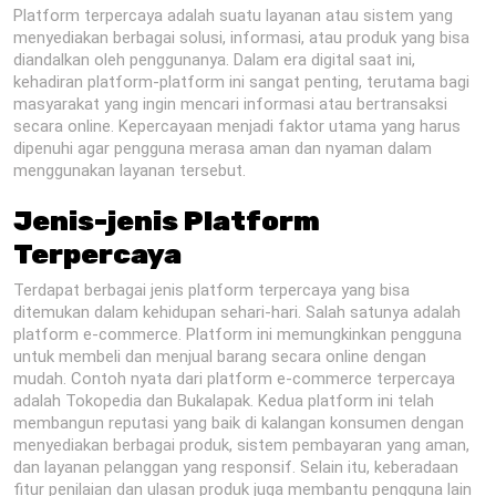
Platform terpercaya adalah suatu layanan atau sistem yang
menyediakan berbagai solusi, informasi, atau produk yang bisa
diandalkan oleh penggunanya. Dalam era digital saat ini,
kehadiran platform-platform ini sangat penting, terutama bagi
masyarakat yang ingin mencari informasi atau bertransaksi
secara online. Kepercayaan menjadi faktor utama yang harus
dipenuhi agar pengguna merasa aman dan nyaman dalam
menggunakan layanan tersebut.
Jenis-jenis Platform
Terpercaya
Terdapat berbagai jenis platform terpercaya yang bisa
ditemukan dalam kehidupan sehari-hari. Salah satunya adalah
platform e-commerce. Platform ini memungkinkan pengguna
untuk membeli dan menjual barang secara online dengan
mudah. Contoh nyata dari platform e-commerce terpercaya
adalah Tokopedia dan Bukalapak. Kedua platform ini telah
membangun reputasi yang baik di kalangan konsumen dengan
menyediakan berbagai produk, sistem pembayaran yang aman,
dan layanan pelanggan yang responsif. Selain itu, keberadaan
fitur penilaian dan ulasan produk juga membantu pengguna lain