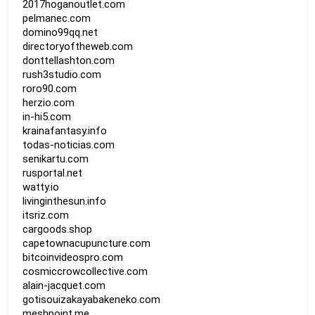
2017hoganoutlet.com
pelmanec.com
domino99qq.net
directoryoftheweb.com
donttellashton.com
rush3studio.com
roro90.com
herzio.com
in-hi5.com
krainafantasy.info
todas-noticias.com
senikartu.com
rusportal.net
watty.io
livinginthesun.info
itsriz.com
cargoods.shop
capetownacupuncture.com
bitcoinvideospro.com
cosmiccrowcollective.com
alain-jacquet.com
gotisouizakayabakeneko.com
meshpoint.me