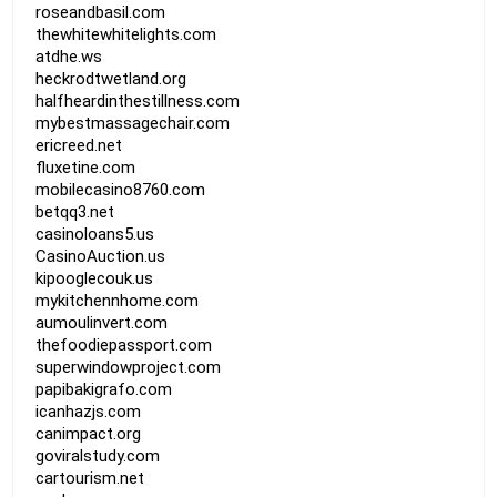
roseandbasil.com
thewhitewhitelights.com
atdhe.ws
heckrodtwetland.org
halfheardinthestillness.com
mybestmassagechair.com
ericreed.net
fluxetine.com
mobilecasino8760.com
betqq3.net
casinoloans5.us
CasinoAuction.us
kipooglecouk.us
mykitchennhome.com
aumoulinvert.com
thefoodiepassport.com
superwindowproject.com
papibakigrafo.com
icanhazjs.com
canimpact.org
goviralstudy.com
cartourism.net