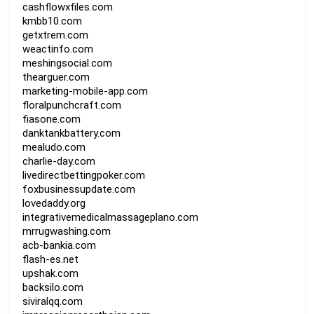
cashflowxfiles.com
kmbb10.com
getxtrem.com
weactinfo.com
meshingsocial.com
thearguer.com
marketing-mobile-app.com
floralpunchcraft.com
fiasone.com
danktankbattery.com
mealudo.com
charlie-day.com
livedirectbettingpoker.com
foxbusinessupdate.com
lovedaddy.org
integrativemedicalmassageplano.com
mrrugwashing.com
acb-bankia.com
flash-es.net
upshak.com
backsilo.com
siviralqq.com