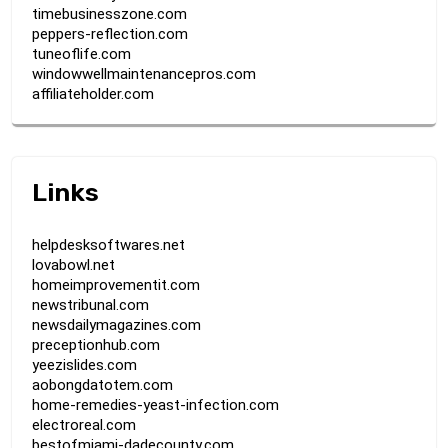
timebusinesszone.com
peppers-reflection.com
tuneoflife.com
windowwellmaintenancepros.com
affiliateholder.com
Links
helpdesksoftwares.net
lovabowl.net
homeimprovementit.com
newstribunal.com
newsdailymagazines.com
preceptionhub.com
yeezislides.com
aobongdatotem.com
home-remedies-yeast-infection.com
electroreal.com
bestofmiami-dadecounty.com