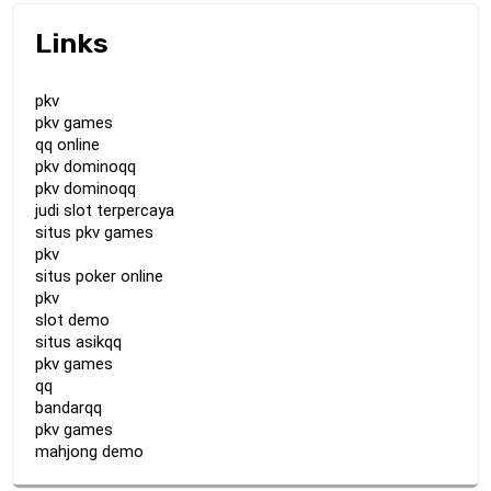
Links
pkv
pkv games
qq online
pkv dominoqq
pkv dominoqq
judi slot terpercaya
situs pkv games
pkv
situs poker online
pkv
slot demo
situs asikqq
pkv games
qq
bandarqq
pkv games
mahjong demo