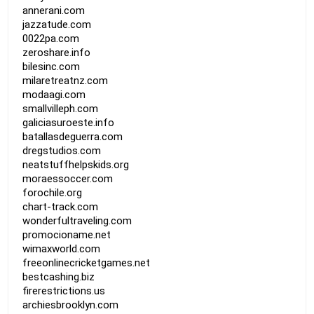
annerani.com
jazzatude.com
0022pa.com
zeroshare.info
bilesinc.com
milaretreatnz.com
modaagi.com
smallvilleph.com
galiciasuroeste.info
batallasdeguerra.com
dregstudios.com
neatstuffhelpskids.org
moraessoccer.com
forochile.org
chart-track.com
wonderfultraveling.com
promocioname.net
wimaxworld.com
freeonlinecricketgames.net
bestcashing.biz
firerestrictions.us
archiesbrooklyn.com