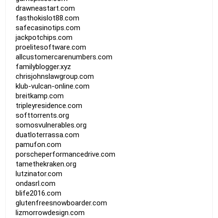
drawneastart.com
fasthokislot88.com
safecasinotips.com
jackpotchips.com
proelitesoftware.com
allcustomercarenumbers.com
familyblogger.xyz
chrisjohnslawgroup.com
klub-vulcan-online.com
breitkamp.com
tripleyresidence.com
softtorrents.org
somosvulnerables.org
duatloterrassa.com
pamufon.com
porscheperformancedrive.com
tamethekraken.org
lutzinator.com
ondasrl.com
blife2016.com
glutenfreesnowboarder.com
lizmorrowdesign.com