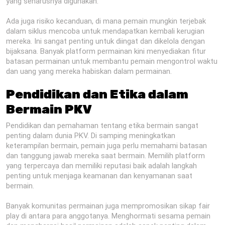
yang seharusnya digunakan.
Ada juga risiko kecanduan, di mana pemain mungkin terjebak
dalam siklus mencoba untuk mendapatkan kembali kerugian
mereka. Ini sangat penting untuk diingat dan dikelola dengan
bijaksana. Banyak platform permainan kini menyediakan fitur
batasan permainan untuk membantu pemain mengontrol waktu
dan uang yang mereka habiskan dalam permainan.
Pendidikan dan Etika dalam
Bermain PKV
Pendidikan dan pemahaman tentang etika bermain sangat
penting dalam dunia PKV. Di samping meningkatkan
keterampilan bermain, pemain juga perlu memahami batasan
dan tanggung jawab mereka saat bermain. Memilih platform
yang terpercaya dan memiliki reputasi baik adalah langkah
penting untuk menjaga keamanan dan kenyamanan saat
bermain.
Banyak komunitas permainan juga mempromosikan sikap fair
play di antara para anggotanya. Menghormati sesama pemain