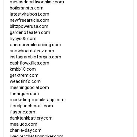
mesasdecultivoonline.com
boilersnbits.com
latestviralpost.com
newfreearticle.com
blitzpowerusa.com
gardenofeaten.com
hycys05.com
onemoremilerunning.com
snowboardsteez.com
instagrambioforgirls.com
cashflowxfiles.com
kmbb10.com
getxtrem.com
weactinfo.com
meshingsocial.com
thearguer.com
marketing-mobile-app.com
floralpunchcraft.com
fiasone.com
danktankbattery.com
mealudo.com
charlie-day.com
livedirectbettingpoker.com