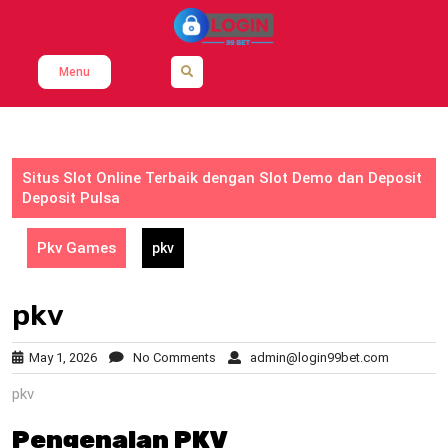
Skip
to
content
Menu
Situs Slot Online Terbaik dengan Slot Demo dan Deposit
Deposit Pulsa
Pkv Games
pkv
pkv
May 1, 2026
No Comments
admin@login99bet.com
pkv
Pengenalan PKV