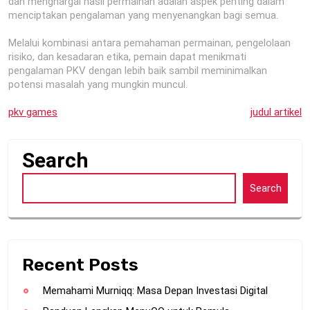
dan menghargai hasil permainan adalah aspek penting dalam
menciptakan pengalaman yang menyenangkan bagi semua.
Melalui kombinasi antara pemahaman permainan, pengelolaan
risiko, dan kesadaran etika, pemain dapat menikmati
pengalaman PKV dengan lebih baik sambil meminimalkan
potensi masalah yang mungkin muncul.
Post
pkv games
judul artikel
navigation
Search
Search
Recent Posts
Memahami Murniqq: Masa Depan Investasi Digital