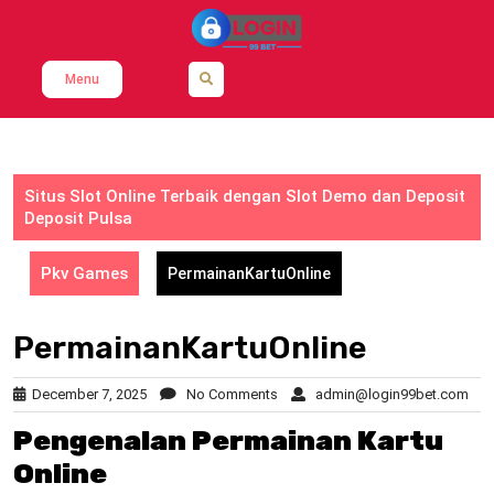
Skip
to
content
Menu
Situs Slot Online Terbaik dengan Slot Demo dan Deposit
Deposit Pulsa
Pkv Games
PermainanKartuOnline
PermainanKartuOnline
December 7, 2025
No Comments
admin@login99bet.com
Pengenalan Permainan Kartu
Online