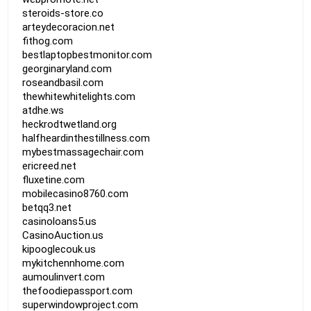
steroids-store.co
arteydecoracion.net
fithog.com
bestlaptopbestmonitor.com
georginaryland.com
roseandbasil.com
thewhitewhitelights.com
atdhe.ws
heckrodtwetland.org
halfheardinthestillness.com
mybestmassagechair.com
ericreed.net
fluxetine.com
mobilecasino8760.com
betqq3.net
casinoloans5.us
CasinoAuction.us
kipooglecouk.us
mykitchennhome.com
aumoulinvert.com
thefoodiepassport.com
superwindowproject.com