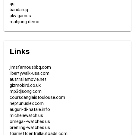
qq
bandarqq
pkv games
mahjong demo
Links
jimsfamousbbq.com
libertywalk-usa.com
australiamovie.net
gizmobird.co.uk
mp3djsong.com
coursdanglaistoulouse.com
neptunuslex.com
auguri-di-natale.info
michelewatch.us
omega--watches.us
breitling-watches.us
tgarnettcentrallautoads.com