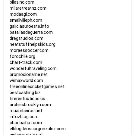
bilesinc.com
milaretreatnz.com
modaagi.com
smallvilleph.com
galiciasuroeste.info
batallasdeguerra.com
dregstudios.com
neatstuffhelpskids.org
moraessoccer.com
forochile.org
chart-track.com
wonderfultraveling.com
promocioname.net
wimaxworld.com
freeonlinecricketgames.net
bestcashing.biz
firerestrictions.us
archiesbrooklyn.com
muambeiros.net
infozblog.com
chonbaihat.com
elblogdeoscargonzalez.com
webpromote.net