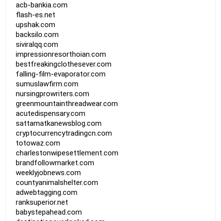
acb-bankia.com
flash-es.net
upshak.com
backsilo.com
siviralqq.com
impressionresorthoian.com
bestfreakingclothesever.com
falling-film-evaporator.com
sumuslawfirm.com
nursingprowriters.com
greenmountainthreadwear.com
acutedispensary.com
sattamatkanewsblog.com
cryptocurrencytradingcn.com
totowaz.com
charlestonwipesettlement.com
brandfollowmarket.com
weeklyjobnews.com
countyanimalshelter.com
adwebtagging.com
ranksuperior.net
babystepahead.com