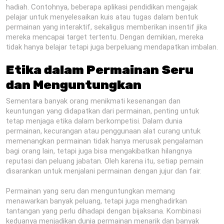
hadiah. Contohnya, beberapa aplikasi pendidikan mengajak
pelajar untuk menyelesaikan kuis atau tugas dalam bentuk
permainan yang interaktif, sekaligus memberikan insentif jika
mereka mencapai target tertentu. Dengan demikian, mereka
tidak hanya belajar tetapi juga berpeluang mendapatkan imbalan.
Etika dalam Permainan Seru
dan Menguntungkan
Sementara banyak orang menikmati kesenangan dan
keuntungan yang didapatkan dari permainan, penting untuk
tetap menjaga etika dalam berkompetisi. Dalam dunia
permainan, kecurangan atau penggunaan alat curang untuk
memenangkan permainan tidak hanya merusak pengalaman
bagi orang lain, tetapi juga bisa mengakibatkan hilangnya
reputasi dan peluang jabatan. Oleh karena itu, setiap pemain
disarankan untuk menjalani permainan dengan jujur dan fair.
Permainan yang seru dan menguntungkan memang
menawarkan banyak peluang, tetapi juga menghadirkan
tantangan yang perlu dihadapi dengan bijaksana. Kombinasi
keduanya menjadikan dunia permainan menarik dan banyak