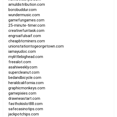
amuldistribution.com
borobuddur.com
wundermusic.com
gamefungames.com
25-minute-timer.com
creativefuntask.com
engrsaifulsaif.com
cheapbtcminers.com
unionstationtogeorgetown.com
iamayudoc.com
mylittlebighead.com
freealot.com
asahiweekly.com
supercleanut.com
bedandbicycle.com
heraldcalifornia.com
graphicmonkeys.com
gamepixies.com
drawneastart.com
fasthokislot88.com
safecasinotips.com
jackpotchips.com