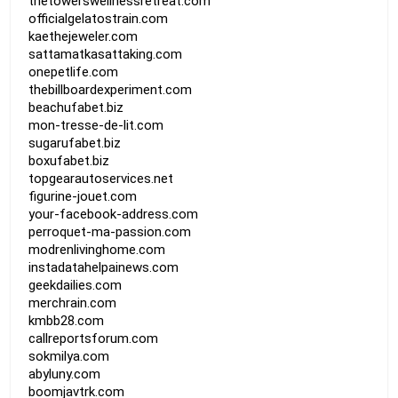
thetowerswellnessretreat.com
officialgelatostrain.com
kaethejeweler.com
sattamatkasattaking.com
onepetlife.com
thebillboardexperiment.com
beachufabet.biz
mon-tresse-de-lit.com
sugarufabet.biz
boxufabet.biz
topgearautoservices.net
figurine-jouet.com
your-facebook-address.com
perroquet-ma-passion.com
modrenlivinghome.com
instadatahelpainews.com
geekdailies.com
merchrain.com
kmbb28.com
callreportsforum.com
sokmilya.com
abyluny.com
boomjavtrk.com