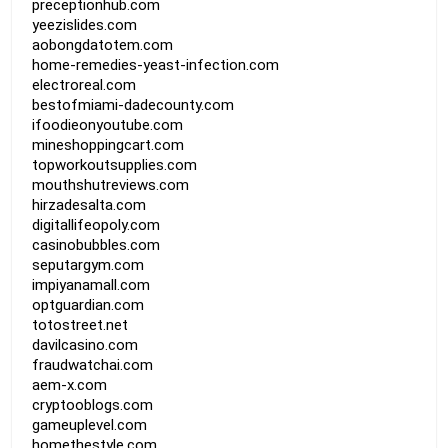
preceptionhub.com
yeezislides.com
aobongdatotem.com
home-remedies-yeast-infection.com
electroreal.com
bestofmiami-dadecounty.com
ifoodieonyoutube.com
mineshoppingcart.com
topworkoutsupplies.com
mouthshutreviews.com
hirzadesalta.com
digitallifeopoly.com
casinobubbles.com
seputargym.com
impiyanamall.com
optguardian.com
totostreet.net
davilcasino.com
fraudwatchai.com
aem-x.com
cryptooblogs.com
gameuplevel.com
homethestyle.com