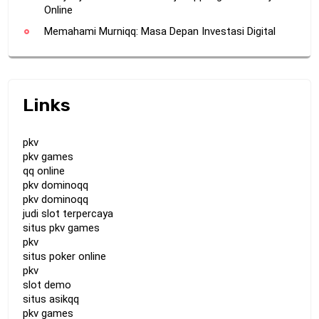
Online
Memahami Murniqq: Masa Depan Investasi Digital
Links
pkv
pkv games
qq online
pkv dominoqq
pkv dominoqq
judi slot terpercaya
situs pkv games
pkv
situs poker online
pkv
slot demo
situs asikqq
pkv games