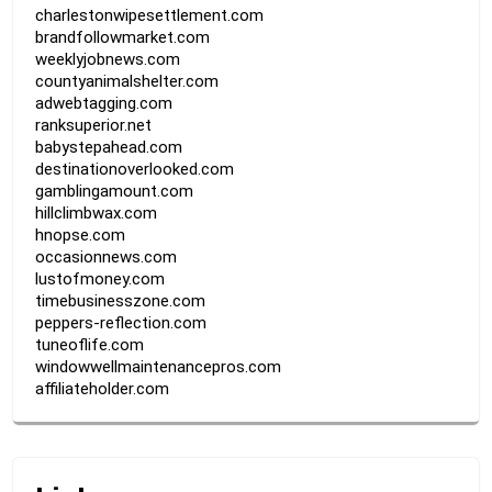
charlestonwipesettlement.com
brandfollowmarket.com
weeklyjobnews.com
countyanimalshelter.com
adwebtagging.com
ranksuperior.net
babystepahead.com
destinationoverlooked.com
gamblingamount.com
hillclimbwax.com
hnopse.com
occasionnews.com
lustofmoney.com
timebusinesszone.com
peppers-reflection.com
tuneoflife.com
windowwellmaintenancepros.com
affiliateholder.com