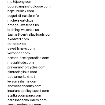
mp3djsong.com
coursdanglaistoulouse.com
neptunuslex.com
auguri-di-natale.info
michelewatch.us
omega--watches.us
breitling-watches.us
tgarnettcentrallautoads.com
fixadvert.com
autopluz.co
save3time-c.com
vexonhcf.com
demos-pixelsparadise.com
mediatitude.com
prewarmotorcycles.com
simracinglinks.com
dosyamerkezi.net
le-surrealisme.com
showcasebeauty.com
insurancepolicyexpert.com
statkeycompany.com
carolinadeckbuilders.com
topinvestingblog.com