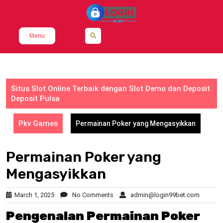
Skip
to
content
Menu
Situs Slot Online Terbaik dengan Slot Demo dan Deposit
Deposit Pulsa
Pkv Games
Permainan Poker yang Mengasyikkan
Permainan Poker yang
Mengasyikkan
March 1, 2025
No Comments
admin@login99bet.com
Pengenalan Permainan Poker