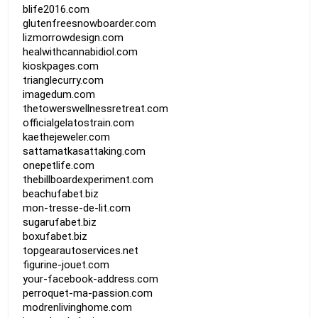
blife2016.com
glutenfreesnowboarder.com
lizmorrowdesign.com
healwithcannabidiol.com
kioskpages.com
trianglecurry.com
imagedum.com
thetowerswellnessretreat.com
officialgelatostrain.com
kaethejeweler.com
sattamatkasattaking.com
onepetlife.com
thebillboardexperiment.com
beachufabet.biz
mon-tresse-de-lit.com
sugarufabet.biz
boxufabet.biz
topgearautoservices.net
figurine-jouet.com
your-facebook-address.com
perroquet-ma-passion.com
modrenlivinghome.com