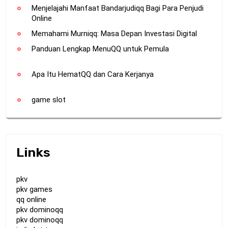
Menjelajahi Manfaat Bandarjudiqq Bagi Para Penjudi
Online
Memahami Murniqq: Masa Depan Investasi Digital
Panduan Lengkap MenuQQ untuk Pemula
Apa Itu HematQQ dan Cara Kerjanya
game slot
Links
pkv
pkv games
qq online
pkv dominoqq
pkv dominoqq