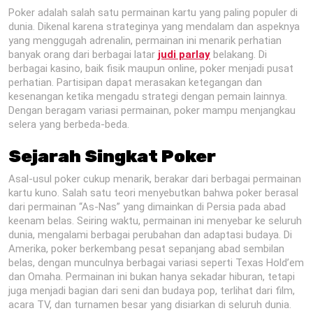
Poker adalah salah satu permainan kartu yang paling populer di
dunia. Dikenal karena strateginya yang mendalam dan aspeknya
yang menggugah adrenalin, permainan ini menarik perhatian
banyak orang dari berbagai latar
judi parlay
belakang. Di
berbagai kasino, baik fisik maupun online, poker menjadi pusat
perhatian. Partisipan dapat merasakan ketegangan dan
kesenangan ketika mengadu strategi dengan pemain lainnya.
Dengan beragam variasi permainan, poker mampu menjangkau
selera yang berbeda-beda.
Sejarah Singkat Poker
Asal-usul poker cukup menarik, berakar dari berbagai permainan
kartu kuno. Salah satu teori menyebutkan bahwa poker berasal
dari permainan “As-Nas” yang dimainkan di Persia pada abad
keenam belas. Seiring waktu, permainan ini menyebar ke seluruh
dunia, mengalami berbagai perubahan dan adaptasi budaya. Di
Amerika, poker berkembang pesat sepanjang abad sembilan
belas, dengan munculnya berbagai variasi seperti Texas Hold’em
dan Omaha. Permainan ini bukan hanya sekadar hiburan, tetapi
juga menjadi bagian dari seni dan budaya pop, terlihat dari film,
acara TV, dan turnamen besar yang disiarkan di seluruh dunia.