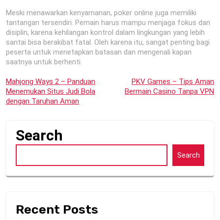
Meski menawarkan kenyamanan, poker online juga memiliki
tantangan tersendiri. Pemain harus mampu menjaga fokus dan
disiplin, karena kehilangan kontrol dalam lingkungan yang lebih
santai bisa berakibat fatal. Oleh karena itu, sangat penting bagi
peserta untuk menetapkan batasan dan mengenali kapan
saatnya untuk berhenti.
Post
Mahjong Ways 2 – Panduan
PKV Games – Tips Aman
Menemukan Situs Judi Bola
Bermain Casino Tanpa VPN
navigation
dengan Taruhan Aman
Search
Search
Recent Posts