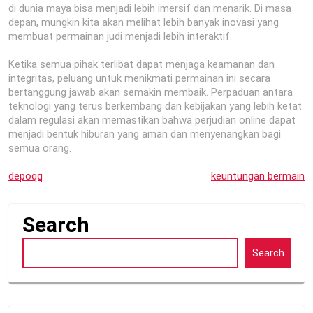
di dunia maya bisa menjadi lebih imersif dan menarik. Di masa
depan, mungkin kita akan melihat lebih banyak inovasi yang
membuat permainan judi menjadi lebih interaktif.
Ketika semua pihak terlibat dapat menjaga keamanan dan
integritas, peluang untuk menikmati permainan ini secara
bertanggung jawab akan semakin membaik. Perpaduan antara
teknologi yang terus berkembang dan kebijakan yang lebih ketat
dalam regulasi akan memastikan bahwa perjudian online dapat
menjadi bentuk hiburan yang aman dan menyenangkan bagi
semua orang.
Post
depoqq
keuntungan bermain
navigation
Search
Search