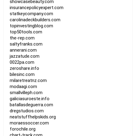
showcasebeauty.com
insurancepolicyexpert.com
statkeycompany.com
carolinadeckbuilders.com
topinvestingblog.com
top50tools.com
the-rep.com
saltyfranks.com
annerani.com
jazzatude.com
0022pa.com
zeroshare.info
bilesinc.com
milaretreatnz.com
modaagi.com
smallvilleph.com
galiciasuroeste.info
batallasdeguerra.com
dregstudios.com
neatstuffhelpskids.org
moraessoccer.com
forochile.org
chart-track.com