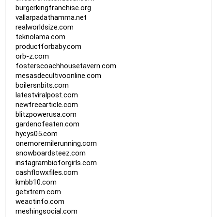
burgerkingfranchise.org
vallarpadathamma.net
realworldsize.com
teknolama.com
productforbaby.com
orb-z.com
fosterscoachhousetavern.com
mesasdecultivoonline.com
boilersnbits.com
latestviralpost.com
newfreearticle.com
blitzpowerusa.com
gardenofeaten.com
hycys05.com
onemoremilerunning.com
snowboardsteez.com
instagrambioforgirls.com
cashflowxfiles.com
kmbb10.com
getxtrem.com
weactinfo.com
meshingsocial.com