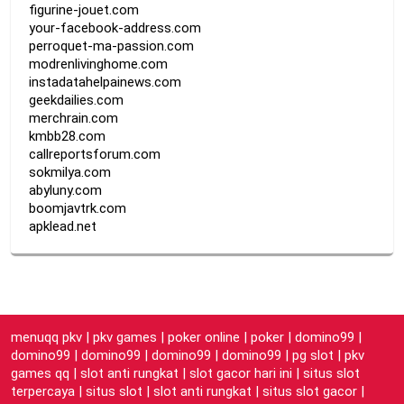
figurine-jouet.com
your-facebook-address.com
perroquet-ma-passion.com
modrenlivinghome.com
instadatahelpainews.com
geekdailies.com
merchrain.com
kmbb28.com
callreportsforum.com
sokmilya.com
abyluny.com
boomjavtrk.com
apklead.net
menuqq pkv
|
pkv games
|
poker online
|
poker
|
domino99
|
domino99
|
domino99
|
domino99
|
domino99
|
pg slot
|
pkv
games qq
|
slot anti rungkat
|
slot gacor hari ini
|
situs slot
terpercaya
|
situs slot
|
slot anti rungkat
|
situs slot gacor
|