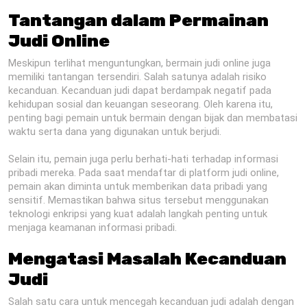
Tantangan dalam Permainan
Judi Online
Meskipun terlihat menguntungkan, bermain judi online juga
memiliki tantangan tersendiri. Salah satunya adalah risiko
kecanduan. Kecanduan judi dapat berdampak negatif pada
kehidupan sosial dan keuangan seseorang. Oleh karena itu,
penting bagi pemain untuk bermain dengan bijak dan membatasi
waktu serta dana yang digunakan untuk berjudi.
Selain itu, pemain juga perlu berhati-hati terhadap informasi
pribadi mereka. Pada saat mendaftar di platform judi online,
pemain akan diminta untuk memberikan data pribadi yang
sensitif. Memastikan bahwa situs tersebut menggunakan
teknologi enkripsi yang kuat adalah langkah penting untuk
menjaga keamanan informasi pribadi.
Mengatasi Masalah Kecanduan
Judi
Salah satu cara untuk mencegah kecanduan judi adalah dengan