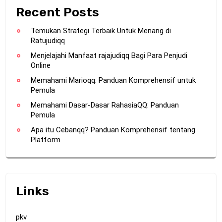
Recent Posts
Temukan Strategi Terbaik Untuk Menang di
Ratujudiqq
Menjelajahi Manfaat rajajudiqq Bagi Para Penjudi
Online
Memahami Marioqq: Panduan Komprehensif untuk
Pemula
Memahami Dasar-Dasar RahasiaQQ: Panduan
Pemula
Apa itu Cebanqq? Panduan Komprehensif tentang
Platform
Links
pkv