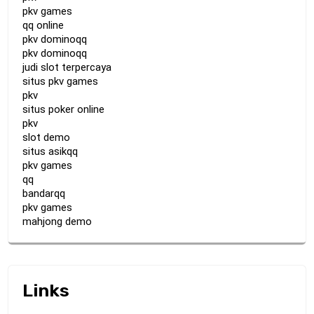
pkv games
qq online
pkv dominoqq
pkv dominoqq
judi slot terpercaya
situs pkv games
pkv
situs poker online
pkv
slot demo
situs asikqq
pkv games
qq
bandarqq
pkv games
mahjong demo
Links