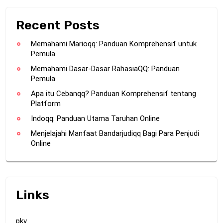
Recent Posts
Memahami Marioqq: Panduan Komprehensif untuk
Pemula
Memahami Dasar-Dasar RahasiaQQ: Panduan
Pemula
Apa itu Cebanqq? Panduan Komprehensif tentang
Platform
Indoqq: Panduan Utama Taruhan Online
Menjelajahi Manfaat Bandarjudiqq Bagi Para Penjudi
Online
Links
pkv