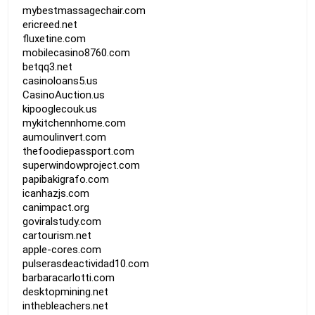
mybestmassagechair.com
ericreed.net
fluxetine.com
mobilecasino8760.com
betqq3.net
casinoloans5.us
CasinoAuction.us
kipooglecouk.us
mykitchennhome.com
aumoulinvert.com
thefoodiepassport.com
superwindowproject.com
papibakigrafo.com
icanhazjs.com
canimpact.org
goviralstudy.com
cartourism.net
apple-cores.com
pulserasdeactividad10.com
barbaracarlotti.com
desktopmining.net
inthebleachers.net