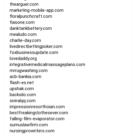
thearguer.com
marketing-mobile-app.com
floralpunchcraft.com
fiasone.com
danktankbattery.com
mealudo.com
charlie-day.com
livedirectbettingpoker.com
foxbusinessupdate.com
lovedaddy.org
integrativemedicalmassageplano.com
mrrugwashing.com
acb-bankia.com
flash-es.net
upshak.com
backsilo.com
siviralqq.com
impressionresorthoian.com
bestfreakingclothesever.com
falling-film-evaporator.com
sumuslawfirm.com
nursingprowriters.com