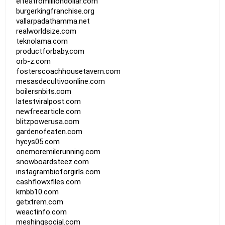
elteatromilliondollar.com
burgerkingfranchise.org
vallarpadathamma.net
realworldsize.com
teknolama.com
productforbaby.com
orb-z.com
fosterscoachhousetavern.com
mesasdecultivoonline.com
boilersnbits.com
latestviralpost.com
newfreearticle.com
blitzpowerusa.com
gardenofeaten.com
hycys05.com
onemoremilerunning.com
snowboardsteez.com
instagrambioforgirls.com
cashflowxfiles.com
kmbb10.com
getxtrem.com
weactinfo.com
meshingsocial.com