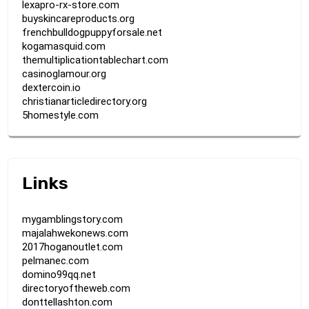
lexapro-rx-store.com
buyskincareproducts.org
frenchbulldogpuppyforsale.net
kogamasquid.com
themultiplicationtablechart.com
casinoglamour.org
dextercoin.io
christianarticledirectory.org
5homestyle.com
Links
mygamblingstory.com
majalahwekonews.com
2017hoganoutlet.com
pelmanec.com
domino99qq.net
directoryoftheweb.com
donttellashton.com