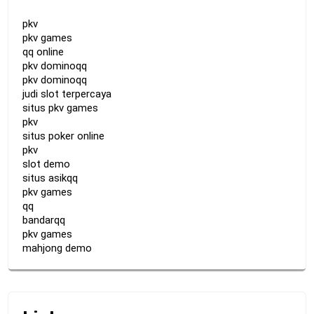
pkv
pkv games
qq online
pkv dominoqq
pkv dominoqq
judi slot terpercaya
situs pkv games
pkv
situs poker online
pkv
slot demo
situs asikqq
pkv games
qq
bandarqq
pkv games
mahjong demo