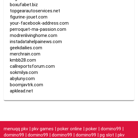
boxufabet.biz
topgearautoservices.net
figurine-jouet.com
your-facebook-address.com
perroquet-ma-passion.com
modrenlivinghome.com
instadatahelpainews.com
geekdailies.com
merchrain.com
kmbb28.com
callreportsforum.com
sokmilya.com
abyluny.com
boomjavtrk.com
apklead.net
menuqq pkv
|
pkv games
|
poker online
|
poker
|
domino99
|
domino99
|
domino99
|
domino99
|
domino99
|
pg slot
|
pkv