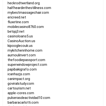
heckrodtwetland.org
halfheardinthestillness.com
mybestmassagechair.com
ericreed.net
fluxetine.com
mobilecasino8760.com
betqq3.net
casinoloans5.us
CasinoAuction.us
kipooglecouk.us
mykitchennhome.com
aumoulinvert.com
thefoodiepassport.com
superwindowproject.com
papibakigrafo.com
icanhazjs.com
canimpact.org
goviralstudy.com
cartourism.net
apple-cores.com
pulserasdeactividad10.com
barbaracarlotti.com