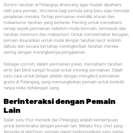
Sistem taruhan di Pelangiqq dirancang agar mudah dipahami
oleh para pemain, terutama bagi pemula yang baru saja memulai
perjalanan mereka. Setiap permainan memiliki aturan dan
mekanisme taruhan yang berbeda. Penting untuk memahami
setiap aspek permainan sebelum mulai bermain, termasuk nilai
taruhan minimum dan maksimum. Untuk meminimalisir kerugian,
pemain disarankan untuk mulai dengan taruhan kecil terlebih
dahulu dan secara bertahap meningkatkan taruhan mereka
seiring dengan meningkatnya pengalaman.
Sebagai contoh, dalam permainan poker, memahami taruhan
ante dan blind sangat krusial untuk strategi permainan. Salah
satu cara untuk belajar adalah dengan mengikuti permainan
gratis di Pelangiqq, yang memungkinkan pemain untuk berlatih
tanpa risiko kehilangan uang.
Berinteraksi dengan Pemain
Lain
Salah satu fitur menarik dari Pelangiqq adalah kemampuan
untuk berinteraksi dengan pemain lain. Melalui fitur chat yang
tersedia di platform, pemain dapat berkomunikasi satu sama