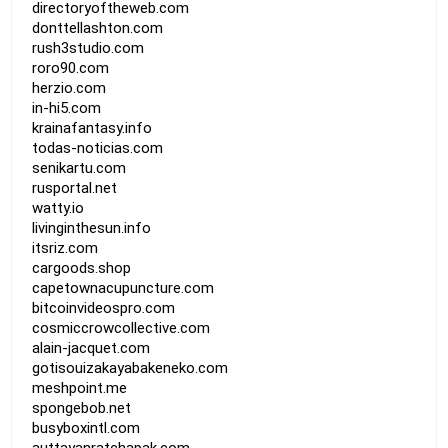
directoryoftheweb.com
donttellashton.com
rush3studio.com
roro90.com
herzio.com
in-hi5.com
krainafantasy.info
todas-noticias.com
senikartu.com
rusportal.net
watty.io
livinginthesun.info
itsriz.com
cargoods.shop
capetownacupuncture.com
bitcoinvideospro.com
cosmiccrowcollective.com
alain-jacquet.com
gotisouizakayabakeneko.com
meshpoint.me
spongebob.net
busyboxintl.com