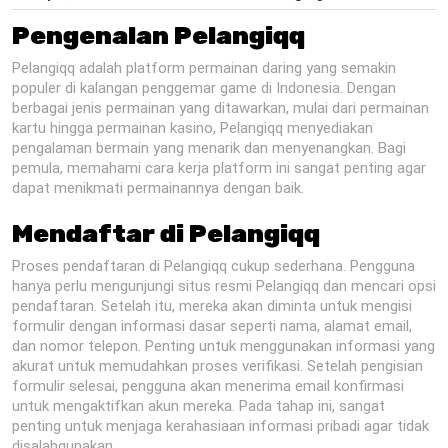
Pengenalan Pelangiqq
Pelangiqq adalah platform permainan daring yang semakin
populer di kalangan penggemar game di Indonesia. Dengan
berbagai jenis permainan yang ditawarkan, mulai dari permainan
kartu hingga permainan kasino, Pelangiqq menyediakan
pengalaman bermain yang menarik dan menyenangkan. Bagi
pemula, memahami cara kerja platform ini sangat penting agar
dapat menikmati permainannya dengan baik.
Mendaftar di Pelangiqq
Proses pendaftaran di Pelangiqq cukup sederhana. Pengguna
hanya perlu mengunjungi situs resmi Pelangiqq dan mencari opsi
pendaftaran. Setelah itu, mereka akan diminta untuk mengisi
formulir dengan informasi dasar seperti nama, alamat email,
dan nomor telepon. Penting untuk menggunakan informasi yang
akurat untuk memudahkan proses verifikasi. Setelah pengisian
formulir selesai, pengguna akan menerima email konfirmasi
untuk mengaktifkan akun mereka. Pada tahap ini, sangat
penting untuk menjaga kerahasiaan informasi pribadi agar tidak
disalahgunakan.