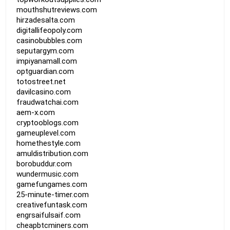
mouthshutreviews.com
hirzadesalta.com
digitallifeopoly.com
casinobubbles.com
seputargym.com
impiyanamall.com
optguardian.com
totostreet.net
davilcasino.com
fraudwatchai.com
aem-x.com
cryptooblogs.com
gameuplevel.com
homethestyle.com
amuldistribution.com
borobuddur.com
wundermusic.com
gamefungames.com
25-minute-timer.com
creativefuntask.com
engrsaifulsaif.com
cheapbtcminers.com