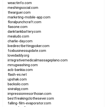
weactinfo.com
meshingsocial.com
thearguer.com
marketing-mobile-app.com
floralpunchcraft.com
fiasone.com
danktankbattery.com
mealudo.com
charlie-day.com
livedirectbettingpoker.com
foxbusinessupdate.com
lovedaddy.org
integrativemedicalmassageplano.com
mrrugwashing.com
acb-bankia.com
flash-es.net
upshak.com
backsilo.com
siviralqq.com
impressionresorthoian.com
bestfreakingclothesever.com
falling-film-evaporator.com